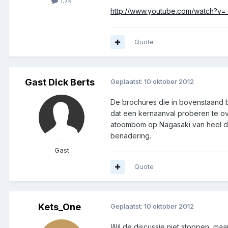
1.7k
http://www.youtube.com/watch?v
Quote
Gast Dick Berts
Geplaatst:
10 oktober 2012
De brochures die in bovenstaand bo
dat een kernaanval proberen te ove
atoombom op Nagasaki van heel dic
benadering.
Gast
Quote
Kets_One
Geplaatst:
10 oktober 2012
Wil de discussie niet stoppen, ma