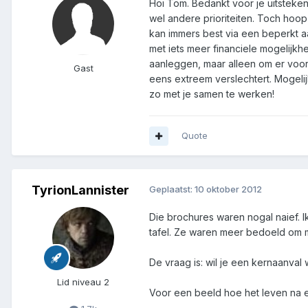
Hoi Tom. Bedankt voor je uitstek
wel andere prioriteiten. Toch hoop
kan immers best via een beperkt aa
met iets meer financiele mogelijk
aanleggen, maar alleen om er voor
Gast
eens extreem verslechtert. Mogelijk
zo met je samen te werken!
Quote
TyrionLannister
Geplaatst:
10 oktober 2012
Die brochures waren nogal naief. I
tafel. Ze waren meer bedoeld om me
De vraag is: wil je een kernaanva
Lid niveau 2
Voor een beeld hoe het leven na e