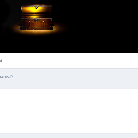
st
aanval?