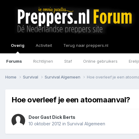
Overig
Activiteit
Terug naar preppers.nl
Forums
Richtlijnen
Staf
Online gebruikers
Erelij
Home
Survival
Survival Algemeen
Hoe overleef je een atoom
Hoe overleef je een atoomaanval?
Door Gast Dick Berts
10 oktober 2012
in
Survival Algemeen