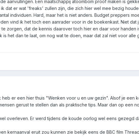
ende aanvullingen. Een maatschappij atoombom proof maken is gek
 ik dat er wat 'freaks' zullen zijn, die zich hier wel mee bezig hou
ntal individuen. Hard, maar het is niet anders. Budget preppers m
heden vind ik het toch een aanrader voor in de boekenkast. Niet d
 te zorgen, dat de kennis daarover toch hier en daar voor handen i
 is het dan te laat, om nog wat te doen, maar dat zal niet voor alle 
k heb er een hier thuis "Wenken voor u en uw gezin". Alsof je een 
nsen gerust te stellen dan als praktische tips. Maar dan op een nog
l wel overleven. Er werd tijdens de koude oorlog wel eens gezegd
en kernaanval eruit zou kunnen zie bekijk eens de BBC film Threads