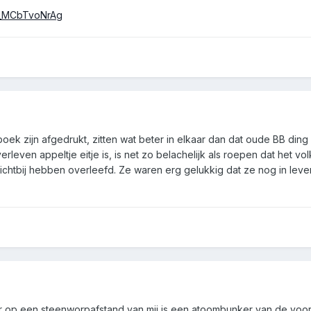
=_MCbTvoNrAg
ek zijn afgedrukt, zitten wat beter in elkaar dan dat oude BB ding 
rleven appeltje eitje is, is net zo belachelijk als roepen dat het v
htbij hebben overleefd. Ze waren erg gelukkig dat ze nog in leve
ar op een steenworpafstand van mij is een atoombunker van de voor