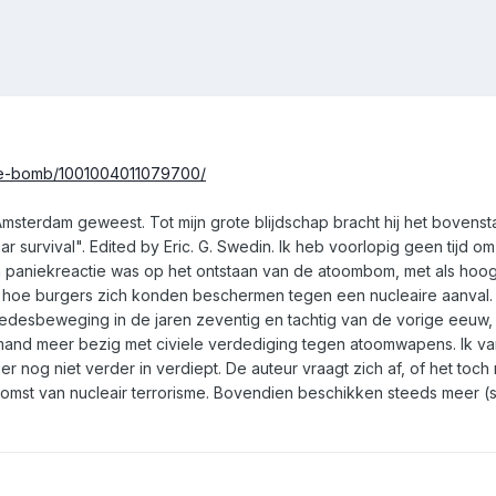
the-bomb/1001004011079700/
 Amsterdam geweest. Tot mijn grote blijdschap bracht hij het bove
ear survival". Edited by Eric. G. Swedin. Ik heb voorlopig geen tijd
en paniekreactie was op het ontstaan van de atoombom, met als hoogt
r hoe burgers zich konden beschermen tegen een nucleaire aanval. 
edesbeweging in de jaren zeventig en tachtig van de vorige eeuw
mand meer bezig met civiele verdediging tegen atoomwapens. Ik va
er nog niet verder in verdiept. De auteur vraagt zich af, of het toc
omst van nucleair terrorisme. Bovendien beschikken steeds meer (s