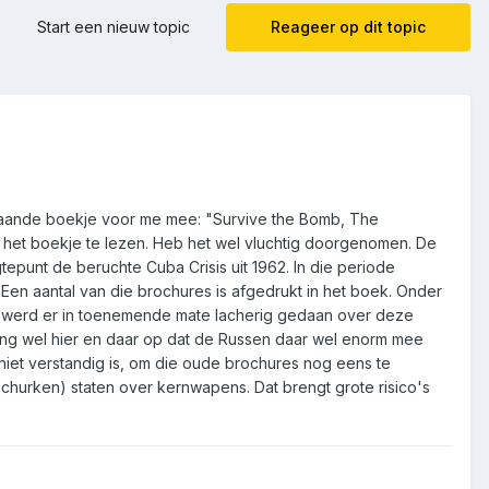
Start een nieuw topic
Reageer op dit topic
nstaande boekje voor me mee: "Survive the Bomb, The
 om het boekje te lezen. Heb het wel vluchtig doorgenomen. De
epunt de beruchte Cuba Crisis uit 1962. In die periode
Een aantal van die brochures is afgedrukt in het boek. Onder
, werd er in toenemende mate lacherig gedaan over deze
ng wel hier en daar op dat de Russen daar wel enorm mee
h niet verstandig is, om die oude brochures nog eens te
churken) staten over kernwapens. Dat brengt grote risico's