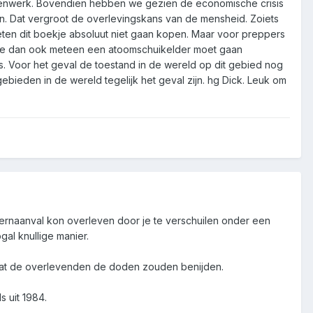
kenwerk. Bovendien hebben we gezien de economische crisis
den. Dat vergroot de overlevingskans van de mensheid. Zoiets
oeten dit boekje absoluut niet gaan kopen. Maar voor preppers
at je dan ook meteen een atoomschuikelder moet gaan
s. Voor het geval de toestand in de wereld op dit gebied nog
gebieden in de wereld tegelijk het geval zijn. hg Dick. Leuk om
kernaanval kon overleven door je te verschuilen onder een
al knullige manier.
 dat de overlevenden de doden zouden benijden.
 uit 1984.