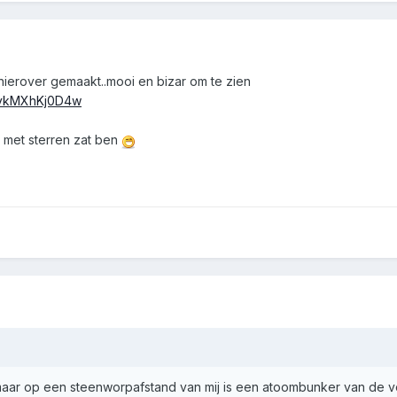
hierover gemaakt..mooi en bizar om te zien
=vkMXhKj0D4w
n met sterren zat ben
 maar op een steenworpafstand van mij is een atoombunker van de v