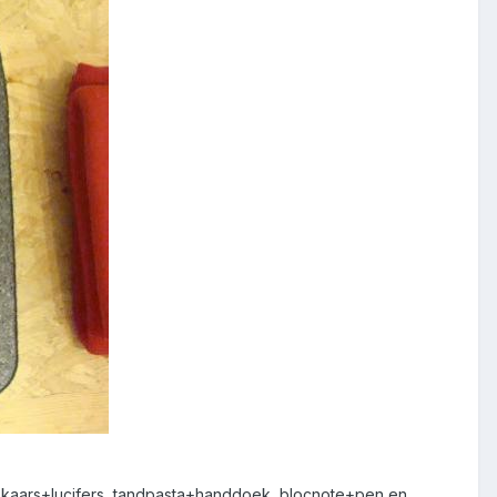
, kaars+lucifers, tandpasta+handdoek, blocnote+pen en