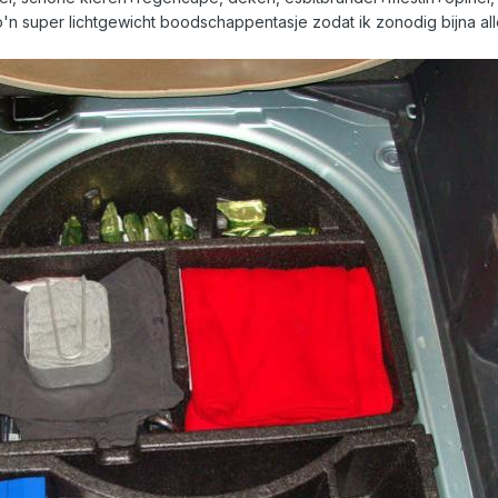
 zo'n super lichtgewicht boodschappentasje zodat ik zonodig bijna al