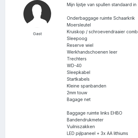
Mijn lijstje van spullen standaard 
Onderbaggage ruimte Schaarkrik
Moersleutel
Kruiskop / schroevendraaier com
Gast
Sleepoog
Reserve wiel
Werkhandschoenen leer
Trechters
WD-40
Sleepkabel
Startkabels
Kleine spanbanden
2mm touw
Bagage net
Baggage ruimte links EHBO
Bandendrukmeter
Vuilniszakken
LED pijlpaneel + 3x AA lithiums