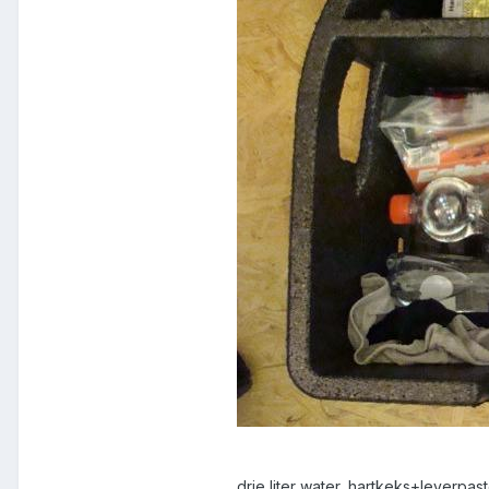
drie liter water, hartkeks+leverp