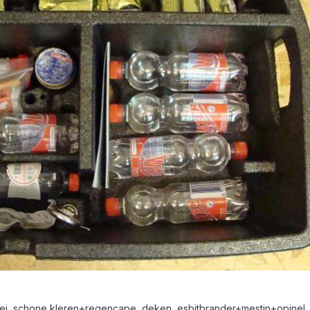
astei, schone kleren+regencape, deken, esbitbrander+mestin+opinel