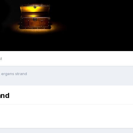
st
 ergens strand
and