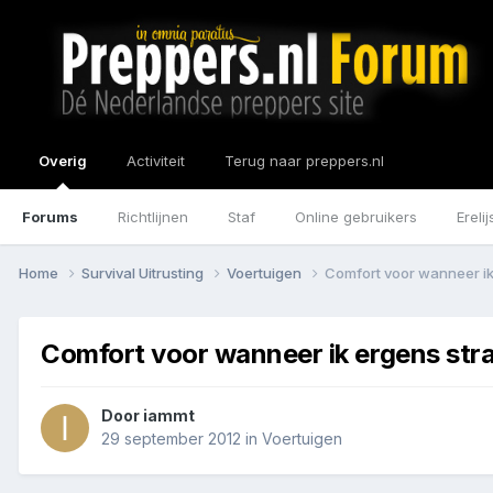
Overig
Activiteit
Terug naar preppers.nl
Forums
Richtlijnen
Staf
Online gebruikers
Erelij
Home
Survival Uitrusting
Voertuigen
Comfort voor wanneer ik
Comfort voor wanneer ik ergens str
Door
iammt
29 september 2012
in
Voertuigen