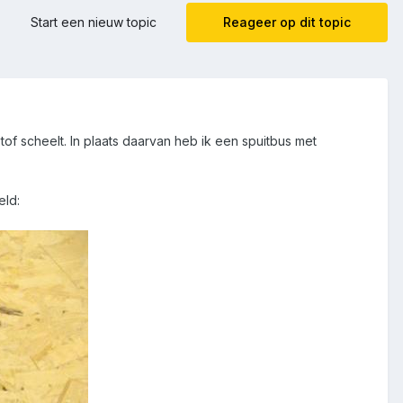
Start een nieuw topic
Reageer op dit topic
of scheelt. In plaats daarvan heb ik een spuitbus met
eld: