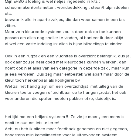
Mijn EHBO afdeling is wel netjes ingedeeld in kits :
schoonmaken/ontsmetten, wondbedekking , steun/hulpmiddelen
etc.
bewaar ik alle in aparte zakjes, die dan weer samen in een tas
zitten.
Maar zo`n kleurcode systeem zou ik daar ook op toe kunnen
passen om alles nog sneller te vinden, al hanteer ik daar altijd
al wel een vaste indeling in: alles is bijna blindelings te vinden.
Ook in een rugzak en een vluchttas is overzicht belangrijk, dus ja,
ook daar zou je heel goed met kleurcodes kunnen werken, dan
hoeft ook niet alles van een categorie in dezelfde zak , maar kun
je eea verdelen. Dus zeg maar eetbestek wel apart maar door de
kleur toch herkenbaar als kookgerei bv.
Wel zal het handig zijn om een overzichtlijst met uitleg van de
kleuren toe te voegen of zichtbaar op te hangen ,zodat het ook
voor anderen die spullen moeten pakken ofzo, duidelijk is.
Het lijkt me een briljant systeem !! Zo zie je maar , een mens is
nooit te oud om iets te leren!
Ach, nu heb ik alleen maar feedback genomen en niet gegeven,
hoogstens mijn komplimenten voor je uitgevonden systeem.