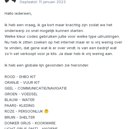
Geplaatst:
11 januari 2023
Hallo iedereen,
Ik heb een vraag, ik ga kort maar krachtig zijn zodat we het
onderwerp zo snel mogelijk kunnen starten.
Welke kleur codes gebruiken jullie voor welke type uitrustingen.
Nu heb ik zitten zoeken op het internet maar er is vrij weinig over
te vinden, dat gene wat ik er over vindt. Is van een bedrijf wat
zo'n set verkoopt voor je kits. Ja daar heb ik vrij weinig aan.
Ik heb een globale lijn gevonden zie hieronder.
ROOD - EHBO KIT
ORANJE - VUUR KIT
GEEL - COMMUNICATIE/NAVIGATIE
GROEN - VOEDSEL
BLAUW - WATER
PAARS- KLEDING
ROZE - PERSOONLIJK
🤔
BRUIN - SHELTER
DONKER GRIJS - KOOKWARE
LICHT GRIJS (WIT) - HYGIENE