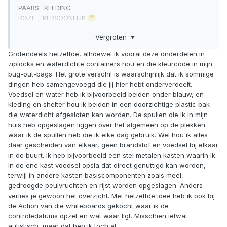
PAARS- KLEDING
ROZE - PERSOONLIJK
🤔
BRUIN - SHELTER
Vergroten
DONKER GRIJS - KOOKWARE
LICHT GRIJS (WIT) - HYGIENE
Grotendeels hetzelfde, alhoewel ik vooral deze onderdelen in
ZWART - GEREEDSCHAP/WAPENS
ziplocks en waterdichte containers hou en die kleurcode in mijn
bug-out-bags. Het grote verschil is waarschijnlijk dat ik sommige
dingen heb samengevoegd die jij hier hebt onderverdeelt.
Voedsel en water heb ik bijvoorbeeld beiden onder blauw, en
kleding en shelter hou ik beiden in een doorzichtige plastic bak
die waterdicht afgesloten kan worden. De spullen die ik in mijn
huis heb opgeslagen liggen over het algemeen op de plekken
waar ik de spullen heb die ik elke dag gebruik. Wel hou ik alles
daar gescheiden van elkaar, geen brandstof en voedsel bij elkaar
in de buurt. Ik heb bijvoorbeeld een stel metalen kasten waarin ik
in de ene kast voedsel opsla dat direct genuttigd kan worden,
terwijl in andere kasten basiscomponenten zoals meel,
gedroogde peulvruchten en rijst worden opgeslagen. Anders
verlies je gewoon het overzicht. Met hetzelfde idee heb ik ook bij
de Action van die whiteboards gekocht waar ik de
controledatums opzet en wat waar ligt. Misschien ietwat
autistisch, maar dat ben ik toch al.