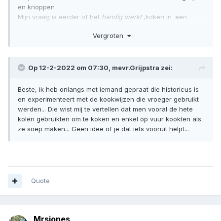
en knoppen
Mijn vraag is eerder of het
handig werkt
,koken in
een
houtkachel: minder ruimte om je pan te draaien,in de pan
Vergroten
kunnen kijken en wrschnlk is plaatsen in het vuur snel te
heet.
De pan op hete as zal dan handiger werken,denk ook aan
je eigen bescherming!
Op 12-2-2022 om 07:30,
mevr.Grijpstra
zei:
Gewoon voorzichtig proberen zou ik zeggen.
Koop bij de kringloop een goedkope emaille pan of gebruik
Beste, ik heb onlangs met iemand gepraat die historicus is
een oude van jezelf.
en experimenteert met de kookwijzen die vroeger gebruikt
Leuk experiment toch?
werden... Die wist mij te vertellen dat men vooral de hete
kolen gebruikten om te koken en enkel op vuur kookten als
https://www.google.com/url?
ze soep maken... Geen idee of je dat iets vooruit helpt...
sa=t&source=web&rct=j&url=https://www.kampeerwereld.nl
/koken/open-vuur/&ved=2ahUKEwjona7uy_n1AhUDO-
wKHUUiCvgQFnoECBgQAQ&usg=AOvVaw262HtCdOfe0hHb
ZrNW0YUJ
Quote
"Kan ik met elke pan boven een open vuur koken?
Ja, in theorie kan je met elke pan boven een open vuur
koken. Zorg ervoor dat het vuur niet te heet wordt en dat de
pan niet te dicht boven het vuur hangt. Bij sommige
Mrsjones