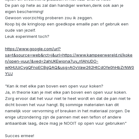
De pan op hete as zal dan handiger werken,denk ook aan je
eigen bescherming!
Gewoon voorzichtig proberen zou ik zeggen.
Koop bij de kringloop een goedkope emaille pan of gebruik een
oude van jezelf.
Leuk experiment toch?
https://www.google.com/url?
sa=t&source=web&rct=j&url=https://www.kampeerwereld.nl/koke
n/open-vuur/&ved=2ahUKEwjona7uy_n1AhUDO-
wKHUUiCvgQFnoECBgQAQ&usg=AOvVaw262HtCdOfe0hHbZrNW0
YUJ
"Kan ik met elke pan boven een open vuur koken?
Ja, in theorie kan je met elke pan boven een open vuur koken.
Zorg ervoor dat het vuur niet te heet wordt en dat de pan niet te
dicht boven het vuur hangt. Bij sommige materialen kan dit
namelijk voor vervorming of breuken in het materiaal zorgen. De
enige uitzondering zijn de pannen met een teflon of andere
antiaanbak laag, deze mag je NOOIT op open vuur gebruiken"
Succes ermee!