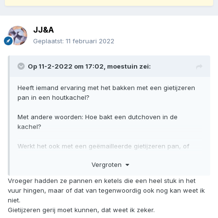
JJ&A
Geplaatst:
11 februari 2022
Op 11-2-2022 om 17:02,
moestuin
zei:
Heeft iemand ervaring met het bakken met een gietijzeren
pan in een houtkachel?
Met andere woorden: Hoe bakt een dutchoven in de
kachel?
Werkt het ook met een geëmailleerde gietijzeren pan, of
springt het email er dan af?
Vergroten
Het gaat mij niet om recepten, maar of, en hoe het werkt.
Vroeger hadden ze pannen en ketels die een heel stuk in het
vuur hingen, maar of dat van tegenwoordig ook nog kan weet ik
Groetjes van Moestuin
niet.
Gietijzeren gerij moet kunnen, dat weet ik zeker.