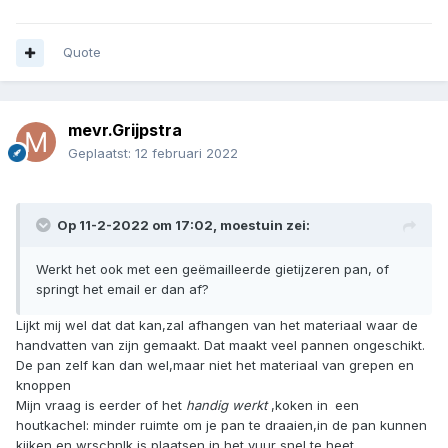
Quote
mevr.Grijpstra
Geplaatst:
12 februari 2022
Op 11-2-2022 om 17:02,
moestuin
zei:
Werkt het ook met een geëmailleerde gietijzeren pan, of
springt het email er dan af?
Lijkt mij wel dat dat kan,zal afhangen van het materiaal waar de
handvatten van zijn gemaakt. Dat maakt veel pannen ongeschikt.
De pan zelf kan dan wel,maar niet het materiaal van grepen en
knoppen
Mijn vraag is eerder of het
handig werkt
,koken in
een
houtkachel: minder ruimte om je pan te draaien,in de pan kunnen
kijken en wrschnlk is plaatsen in het vuur snel te heet.