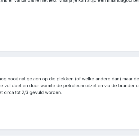
a ik er vanuit dat ie niet lekt. Maarja je kan altijd een maandagoch
 nooit nat gezien op die plekken (of welke andere dan) maar de Fe
te vol doet en door warmte de petroleum uitzet en via de brander 
 circa tot 2/3 gevuld worden.