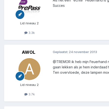
Als het een "echte" Feuerhand is g
Succes
Lid niveau 2
3.3k
AWOL
Geplaatst:
24 november 2013
@TREMOR ik heb mijn Feuerhand nog
gaan lekken als je hem inderdaad 
Ten overvloede, deze lampen moet
Lid niveau 2
3.7k