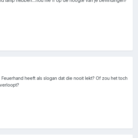
tend lamp hebben....hou me ff op de hoogte van je bevindingen?
uerhand heeft als slogan dat die nooit lekt? Of zou het toch
overloopt?