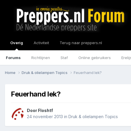
Overig
Activiteit
Terug naar preppers.nl
Forums
Richtlijnen
Staf
Online gebruikers
Erelij
Home
Druk & olielampen Topics
Feuerhand lek?
Feuerhand lek?
Door
Floshtf
24 november 2013
in
Druk & olielampen Topics