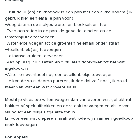
-Fruit de ui (en) en knoflook in een pan met een dikke bodem ( ik
gebruik hier een emaille pan voor )
-Voeg daarna de stukjes wortel en bleekselderij toe
-Even aanzetten in de pan, de gepelde tomaten en de
tomatenpuree toevoegen
-Water erbij voegen tot de groenten helemaal onder staan
-Bouillonblok(jes) toevoegen
-Italiaanse kruiden toevoegen
-Pan op laag vuur zetten en flink laten doorkoken tot het wat
ingekookt is
-Water en eventueel nog een bouillonblokje toevoegen
-Je kan de saus daarna pureren, ik doe dat zelf nooit, ik houd
meer van wat een wat grovere saus
Mocht je vlees toe willen voegen dan vantevoren wat gehakt rul
bakken of spek uitbakken en deze ook toevoegen en als je van
vis houdt een blikje uitgelekte tonijn
En voor een wat diepere smaak wat rode wijn van een goedkoop
merk toevoegen
Bon Appetit!