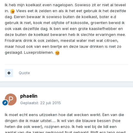
Ik heb mijn koelkast even nagelopen. Sowieso zit er niet al teveel
in.
Vlees eet ik zelden en als ik het eet gebruik ik het dezelfde
dag. Eieren bewaar ik sowieso buiten de koelkast, boter e.d
gebruik ik niet, kook met olijfolie of kokosolie, groenten bereid ik
ook vaak dezelfde dag. Ik ben wel een grote kaasliefhebber en
deze buiten de koelkast bewaren heb ik slechte ervaringen mee.
Frisdrank drink ik ook zelden, meestal water met wat citroen,
maar houd ook van een biertje en deze lauw drinken is niet zo
geslaagd. Luxeproblemen.
Quote
phaelin
Geplaatst:
22 juli 2015
Ik moet echt eens uitzoeken hoe dat wecken werkt. Een van die
dingen die ik maar uitstel..... Ik wil van die blauwe bessen (hoe
heten die ook weer), rozijnen enzo. Ik heb wel bij de lidl een
aantal van die zakjes gedroogd fruit gehaald. Blijft erg lang goed.