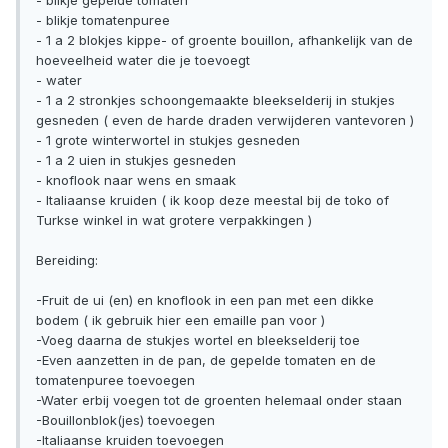
- blikje gepelde tomaten
- blikje tomatenpuree
- 1 a 2 blokjes kippe- of groente bouillon, afhankelijk van de
hoeveelheid water die je toevoegt
- water
- 1 a 2 stronkjes schoongemaakte bleekselderij in stukjes
gesneden ( even de harde draden verwijderen vantevoren )
- 1 grote winterwortel in stukjes gesneden
- 1 a 2 uien in stukjes gesneden
- knoflook naar wens en smaak
- Italiaanse kruiden ( ik koop deze meestal bij de toko of
Turkse winkel in wat grotere verpakkingen )
Bereiding:
-Fruit de ui (en) en knoflook in een pan met een dikke
bodem ( ik gebruik hier een emaille pan voor )
-Voeg daarna de stukjes wortel en bleekselderij toe
-Even aanzetten in de pan, de gepelde tomaten en de
tomatenpuree toevoegen
-Water erbij voegen tot de groenten helemaal onder staan
-Bouillonblok(jes) toevoegen
-Italiaanse kruiden toevoegen