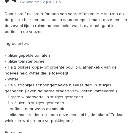
Geplaatst:
22 juli 2015
Daar ik zelf niet zo'n fan ben van voorgefrabiceerde sauzen en
dergelijke hier een basis pasta saus recept. Ik maak deze eens in
de zoveel tijd in ruime hoeveelheid, wat ik over heb gaat in
porties in de vriezer.
Ingredienten:
- blikje gepelde tomaten
- blikje tomatenpuree
- 1 a 2 blokjes kippe- of groente bouillon, afhankelijk van de
hoeveelheid water die je toevoegt
- water
- 1 a 2 stronkjes schoongemaakte bleekselderij in stukjes
gesneden ( even de harde draden verwijderen vantevoren )
- 1 grote winterwortel in stukjes gesneden
- 1 a 2 uien in stukjes gesneden
- knoflook naar wens en smaak
- Italiaanse kruiden ( ik koop deze meestal bij de toko of Turkse
winkel in wat grotere verpakkingen )
Bereiding: