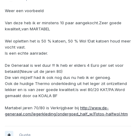
Weer een voorbeeld
Van deze heb ik er minstens 10 paar aangekocht.Zeer goede
kwaliteit,van MARTABEL
Wel opletten het is 50 % katoen, 50 % Wol !Dat katoen houd meer
vocht vast.
Is een echte aanrader.
De Generaal is wel duur !!! Ik heb er elders 4 Euro per set voor
betaald(Nieuw uit de jaren 80)
Die van mijzelf had ik ook nog dus nu heb ik er genoeg.
Ook de huidige Thermo onderkleding uit het leger zit ontzettend
lekker en is van zeer goede kwaliteit.Is wel 80/20 KAT/PA.Word
gemaakt door oa KOALA BF
Martabel jaren 70/80 is Verkrijgbaar bij
http://www.de-
generaal.com/legerkleding/ondergoed_half_w/Fotos-halfwol.htm
Quote