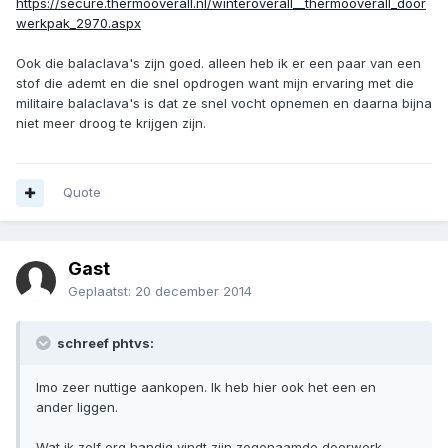
https://secure.thermooverall.nl/winteroverall__thermooverall_door
werkpak_2970.aspx
Ook die balaclava's zijn goed. alleen heb ik er een paar van een
stof die ademt en die snel opdrogen want mijn ervaring met die
militaire balaclava's is dat ze snel vocht opnemen en daarna bijna
niet meer droog te krijgen zijn.
Quote
Gast
Geplaatst:
20 december 2014
schreef phtvs:
Imo zeer nuttige aankopen. Ik heb hier ook het een en
ander liggen.
Wat ik zelf erg handig vindt zijn zogenaamde doorwerk