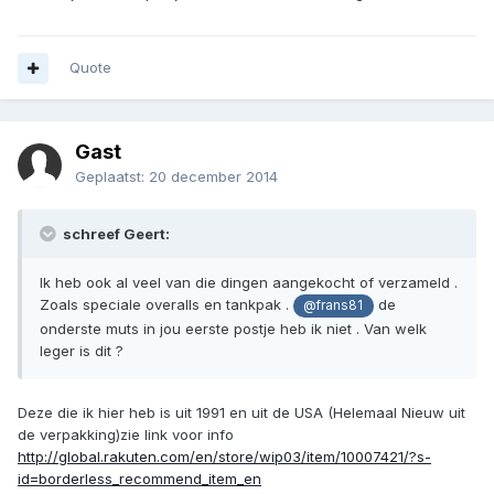
Quote
Gast
Geplaatst:
20 december 2014
schreef Geert:
Ik heb ook al veel van die dingen aangekocht of verzameld .
Zoals speciale overalls en tankpak .
de
@frans81
onderste muts in jou eerste postje heb ik niet . Van welk
leger is dit ?
Deze die ik hier heb is uit 1991 en uit de USA (Helemaal Nieuw uit
de verpakking)zie link voor info
http://global.rakuten.com/en/store/wip03/item/10007421/?s-
id=borderless_recommend_item_en