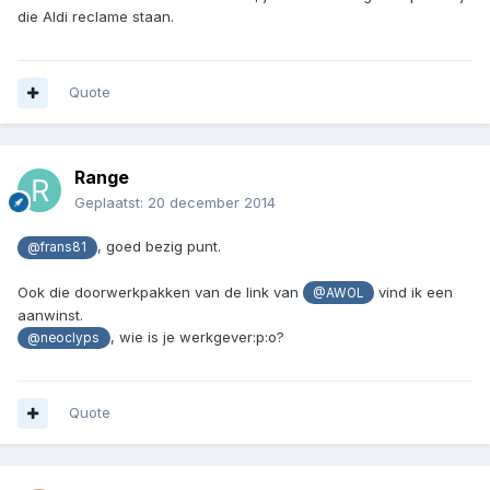
die Aldi reclame staan.
Quote
Range
Geplaatst:
20 december 2014
, goed bezig punt.
@frans81
Ook die doorwerkpakken van de link van
vind ik een
@AWOL
aanwinst.
, wie is je werkgever:p:o?
@neoclyps
Quote