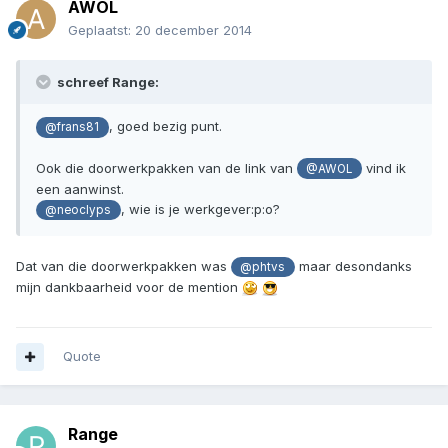
AWOL
Geplaatst:
20 december 2014
schreef Range:
, goed bezig punt.
@frans81
Ook die doorwerkpakken van de link van
vind ik
@AWOL
een aanwinst.
, wie is je werkgever:p:o?
@neoclyps
Dat van die doorwerkpakken was
maar desondanks
@phtvs
mijn dankbaarheid voor de mention
Quote
Range