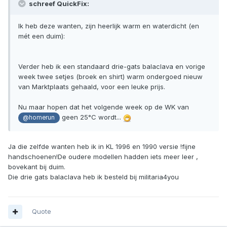
schreef QuickFix:
Ik heb deze wanten, zijn heerlijk warm en waterdicht (en
mét een duim):
Verder heb ik een standaard drie-gats balaclava en vorige
week twee setjes (broek en shirt) warm ondergoed nieuw
van Marktplaats gehaald, voor een leuke prijs.
Nu maar hopen dat het volgende week op de WK van
geen 25°C wordt...
@homerun
Ja die zelfde wanten heb ik in KL 1996 en 1990 versie !fijne
handschoenen!De oudere modellen hadden iets meer leer ,
bovekant bij duim.
Die drie gats balaclava heb ik besteld bij militaria4you
Quote