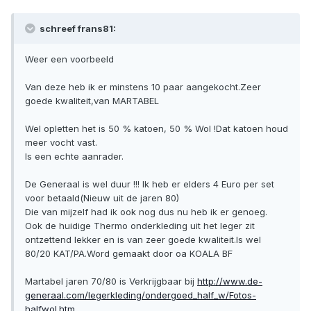
schreef frans81:
Weer een voorbeeld
Van deze heb ik er minstens 10 paar aangekocht.Zeer
goede kwaliteit,van MARTABEL
Wel opletten het is 50 % katoen, 50 % Wol !Dat katoen houd
meer vocht vast.
Is een echte aanrader.
De Generaal is wel duur !!! Ik heb er elders 4 Euro per set
voor betaald(Nieuw uit de jaren 80)
Die van mijzelf had ik ook nog dus nu heb ik er genoeg.
Ook de huidige Thermo onderkleding uit het leger zit
ontzettend lekker en is van zeer goede kwaliteit.Is wel
80/20 KAT/PA.Word gemaakt door oa KOALA BF
Martabel jaren 70/80 is Verkrijgbaar bij
http://www.de-
generaal.com/legerkleding/ondergoed_half_w/Fotos-
halfwol.htm