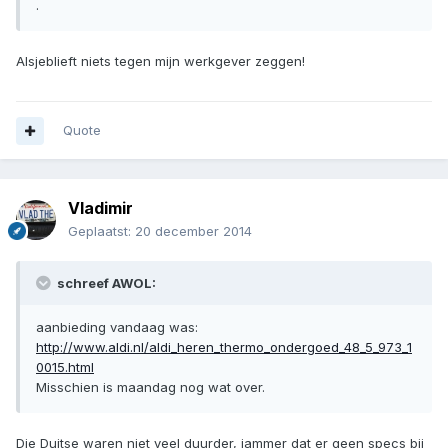
.
Alsjeblieft niets tegen mijn werkgever zeggen!
Quote
Vladimir
Geplaatst:
20 december 2014
schreef AWOL:
aanbieding vandaag was:
http://www.aldi.nl/aldi_heren_thermo_ondergoed_48_5_973_1
0015.html
Misschien is maandag nog wat over.
Die Duitse waren niet veel duurder, jammer dat er geen specs bij