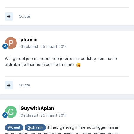
Quote
phaelin
Geplaatst:
25 maart 2014
Wel gordeltje om anders heb je bij een noodstop een mooie
afdruk in je thermos voor de tandarts
Quote
GuywithAplan
Geplaatst:
25 maart 2014
ik heb genoeg in me auto liggen maar
@Geert
@phaelin
bedoel op 40 seconden in het filmpje dat ding dat die op zijn