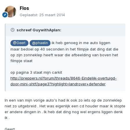
Flos
Geplaatst:
25 maart 2014
schreef GuywithAplan:
ik heb genoeg in me auto liggen
@Geert
@phaelin
maar bedoel op 40 seconden in het filmpje dat ding dat die
op zijn zonneklep heeft waar die afbeelding van boven het
filmpje staat
op pagina 3 staat mijn carkit
http://preppers.nl/forum/threads/8646-Eindelijk-overtuigd-
door-mini-shtf/page3?highlight=landrover+defender
In een van mijn vorige auto's had ik ook zo iets op de zonneklep
niet zo uitgebreid . Het was eigenlijk een cd houder maar ik stopte
er andere dingen in . Ik heb dat ding nog wel ergens liggen denk
ik .
Geert