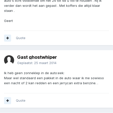
auto's licht voldoende om het 24 tot 48 u vol te houden . Rij ik
verder dan wordt het aan gepast . Met koffers die altijd klaar
staan .
Geert
Quote
Gast ghostwhiper
Geplaatst:
25 maart 2014
Ik heb geen zonneklep in de auto:eek:
Maar wel standaard een pakket in de auto waar ik me sowieso
een nacht of 2 kan redden en een jerrycan extra benzine. .
Quote