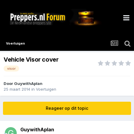
Voertuigen
Vehicle Visor cover
visor
Door
GuywithAplan
25 maart 2014
in
Voertuigen
Reageer op dit topic
GuywithAplan