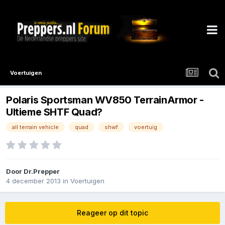
Voertuigen
Polaris Sportsman WV850 TerrainArmor -
Ultieme SHTF Quad?
all terrain vehicle
quad
shwf
voertuig
Door
Dr.Prepper
4 december 2013
in
Voertuigen
Reageer op dit topic