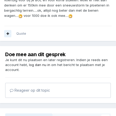
voertuig voor bij je BOL en voor korte stukken. Moet er niet aan
denken om er 150km mee door een sneeuwstorm te ploeteren in
bergachtig terrein.....ok, altijd nog beter dan met de benen
wagen....
voor 1000 doe ik ook mee....
Quote
Doe mee aan dit gesprek
Je kunt dit nu plaatsen en later registreren. Indien je reeds een
account hebt,
log dan nu in
om het bericht te plaatsen met je
account.
Reageer op dit topic