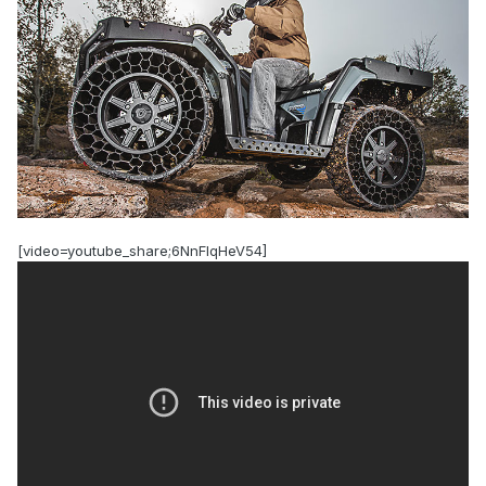
[video=youtube_share;6NnFIqHeV54]