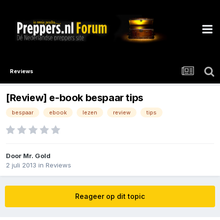
Reviews
[Review] e-book bespaar tips
bespaar
ebook
lezen
review
tips
Door
Mr. Gold
2 juli 2013
in
Reviews
Reageer op dit topic