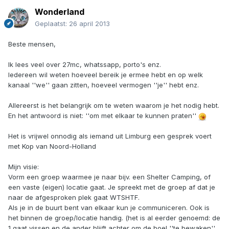
Wonderland
Geplaatst:
26 april 2013
Beste mensen,
Ik lees veel over 27mc, whatssapp, porto's enz.
Iedereen wil weten hoeveel bereik je ermee hebt en op welk
kanaal ''we'' gaan zitten, hoeveel vermogen ''je'' hebt enz.
Allereerst is het belangrijk om te weten waarom je het nodig hebt.
En het antwoord is niet: ''om met elkaar te kunnen praten''
Het is vrijwel onnodig als iemand uit Limburg een gesprek voert
met Kop van Noord-Holland
Mijn visie:
Vorm een groep waarmee je naar bijv. een Shelter Camping, of
een vaste (eigen) locatie gaat. Je spreekt met de groep af dat je
naar de afgesproken plek gaat WTSHTF.
Als je in de buurt bent van elkaar kun je communiceren. Ook is
het binnen de groep/locatie handig. (het is al eerder genoemd: de
1 gaat vissen en de ander blijft achter om de boel ''te bewaken''.