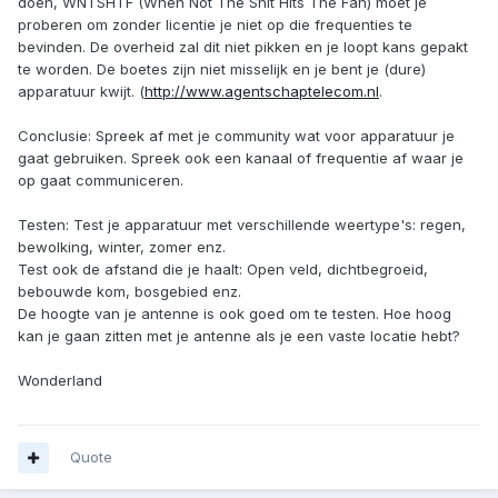
doen, WNTSHTF (When Not The Shit Hits The Fan) moet je
proberen om zonder licentie je niet op die frequenties te
bevinden. De overheid zal dit niet pikken en je loopt kans gepakt
te worden. De boetes zijn niet misselijk en je bent je (dure)
apparatuur kwijt. (
http://www.agentschaptelecom.nl
.
Conclusie: Spreek af met je community wat voor apparatuur je
gaat gebruiken. Spreek ook een kanaal of frequentie af waar je
op gaat communiceren.
Testen: Test je apparatuur met verschillende weertype's: regen,
bewolking, winter, zomer enz.
Test ook de afstand die je haalt: Open veld, dichtbegroeid,
bebouwde kom, bosgebied enz.
De hoogte van je antenne is ook goed om te testen. Hoe hoog
kan je gaan zitten met je antenne als je een vaste locatie hebt?
Wonderland
Quote