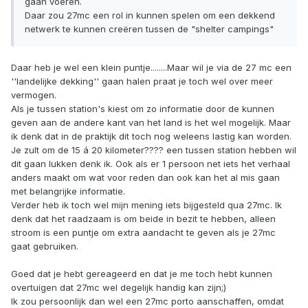
gaan voeren.
Daar zou 27mc een rol in kunnen spelen om een dekkend
netwerk te kunnen creëren tussen de "shelter campings"
Daar heb je wel een klein puntje........Maar wil je via de 27 mc een
''landelijke dekking'' gaan halen praat je toch wel over meer
vermogen.
Als je tussen station's kiest om zo informatie door de kunnen
geven aan de andere kant van het land is het wel mogelijk. Maar
ik denk dat in de praktijk dit toch nog weleens lastig kan worden.
Je zult om de 15 á 20 kilometer???? een tussen station hebben wil
dit gaan lukken denk ik. Ook als er 1 persoon net iets het verhaal
anders maakt om wat voor reden dan ook kan het al mis gaan
met belangrijke informatie.
Verder heb ik toch wel mijn mening iets bijgesteld qua 27mc. Ik
denk dat het raadzaam is om beide in bezit te hebben, alleen
stroom is een puntje om extra aandacht te geven als je 27mc
gaat gebruiken.
Goed dat je hebt gereageerd en dat je me toch hebt kunnen
overtuigen dat 27mc wel degelijk handig kan zijn;)
Ik zou persoonlijk dan wel een 27mc porto aanschaffen, omdat