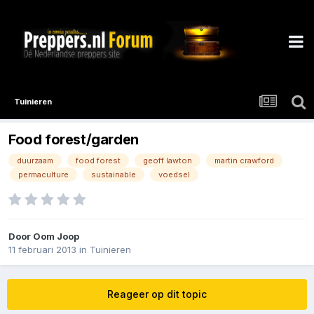
Tuinieren
Food forest/garden
duurzaam
food forest
geoff lawton
martin crawford
permaculture
sustainable
voedsel
Door
Oom Joop
11 februari 2013
in
Tuinieren
Reageer op dit topic