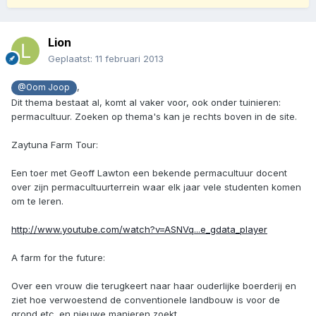
Lion
Geplaatst:
11 februari 2013
,
@Oom Joop
Dit thema bestaat al, komt al vaker voor, ook onder tuinieren:
permacultuur. Zoeken op thema's kan je rechts boven in de site.
Zaytuna Farm Tour:
Een toer met Geoff Lawton een bekende permacultuur docent
over zijn permacultuurterrein waar elk jaar vele studenten komen
om te leren.
http://www.youtube.com/watch?v=ASNVq...e_gdata_player
A farm for the future:
Over een vrouw die terugkeert naar haar ouderlijke boerderij en
ziet hoe verwoestend de conventionele landbouw is voor de
grond etc. en nieuwe manieren zoekt.