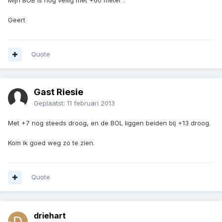
Mijn BOB is nog veilig met +60 meter .
Geert
Quote
Gast Riesie
Geplaatst:
11 februari 2013
Met +7 nog steeds droog, en de BOL liggen beiden bij +13 droog.
Kom ik goed weg zo te zien.
Quote
driehart