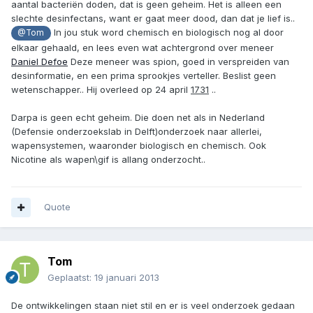
aantal bacteriën doden, dat is geen geheim. Het is alleen een
slechte desinfectans, want er gaat meer dood, dan dat je lief is..
In jou stuk word chemisch en biologisch nog al door
@Tom
elkaar gehaald, en lees even wat achtergrond over meneer
Daniel Defoe
Deze meneer was spion, goed in verspreiden van
desinformatie, en een prima sprookjes verteller. Beslist geen
wetenschapper.. Hij overleed op 24 april
1731
..
Darpa is geen echt geheim. Die doen net als in Nederland
(Defensie onderzoekslab in Delft)onderzoek naar allerlei,
wapensystemen, waaronder biologisch en chemisch. Ook
Nicotine als wapen\gif is allang onderzocht..
Quote
Tom
Geplaatst:
19 januari 2013
De ontwikkelingen staan niet stil en er is veel onderzoek gedaan