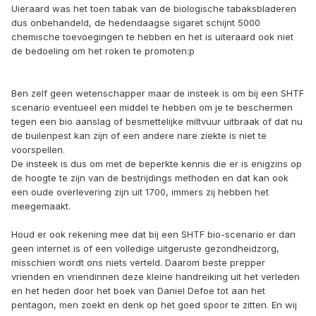
Uieraard was het toen tabak van de biologische tabaksbladeren
dus onbehandeld, de hedendaagse sigaret schijnt 5000
chemische toevoegingen te hebben en het is uiteraard ook niet
de bedoeling om het roken te promoten:p
Ben zelf geen wetenschapper maar de insteek is om bij een SHTF
scenario eventueel een middel te hebben om je te beschermen
tegen een bio aanslag of besmettelijke miltvuur uitbraak of dat nu
de builenpest kan zijn of een andere nare ziekte is niet te
voorspellen.
De insteek is dus om met de beperkte kennis die er is enigzins op
de hoogte te zijn van de bestrijdings methoden en dat kan ook
een oude overlevering zijn uit 1700, immers zij hebben het
meegemaakt.
Houd er ook rekening mee dat bij een SHTF bio-scenario er dan
geen internet is of een volledige uitgeruste gezondheidzorg,
misschien wordt ons niets verteld. Daarom beste prepper
vrienden en vriendinnen deze kleine handreiking uit het verleden
en het heden door het boek van Daniel Defoe tot aan het
pentagon, men zoekt en denk op het goed spoor te zitten. En wij