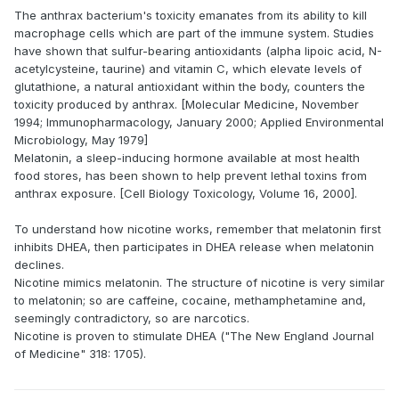
The anthrax bacterium's toxicity emanates from its ability to kill
macrophage cells which are part of the immune system. Studies
have shown that sulfur-bearing antioxidants (alpha lipoic acid, N-
acetylcysteine, taurine) and vitamin C, which elevate levels of
glutathione, a natural antioxidant within the body, counters the
toxicity produced by anthrax. [Molecular Medicine, November
1994; Immunopharmacology, January 2000; Applied Environmental
Microbiology, May 1979]
Melatonin, a sleep-inducing hormone available at most health
food stores, has been shown to help prevent lethal toxins from
anthrax exposure. [Cell Biology Toxicology, Volume 16, 2000].
To understand how nicotine works, remember that melatonin first
inhibits DHEA, then participates in DHEA release when melatonin
declines.
Nicotine mimics melatonin. The structure of nicotine is very similar
to melatonin; so are caffeine, cocaine, methamphetamine and,
seemingly contradictory, so are narcotics.
Nicotine is proven to stimulate DHEA ("The New England Journal
of Medicine" 318: 1705).