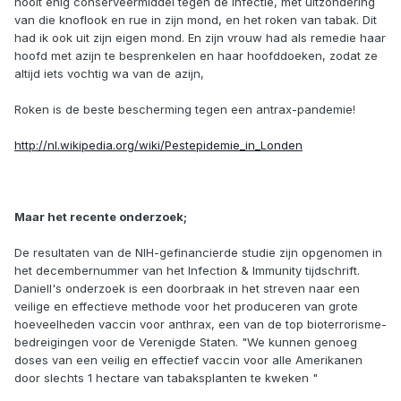
nooit enig conserveermiddel tegen de infectie, met uitzondering
van die knoflook en rue in zijn mond, en het roken van tabak. Dit
had ik ook uit zijn eigen mond. En zijn vrouw had als remedie haar
hoofd met azijn te besprenkelen en haar hoofddoeken, zodat ze
altijd iets vochtig wa van de azijn,
Roken is de beste bescherming tegen een antrax-pandemie!
http://nl.wikipedia.org/wiki/Pestepidemie_in_Londen
Maar het recente onderzoek;
De resultaten van de NIH-gefinancierde studie zijn opgenomen in
het decembernummer van het Infection & Immunity tijdschrift.
Daniell's onderzoek is een doorbraak in het streven naar een
veilige en effectieve methode voor het produceren van grote
hoeveelheden vaccin voor anthrax, een van de top bioterrorisme-
bedreigingen voor de Verenigde Staten. "We kunnen genoeg
doses van een veilig en effectief vaccin voor alle Amerikanen
door slechts 1 hectare van tabaksplanten te kweken "