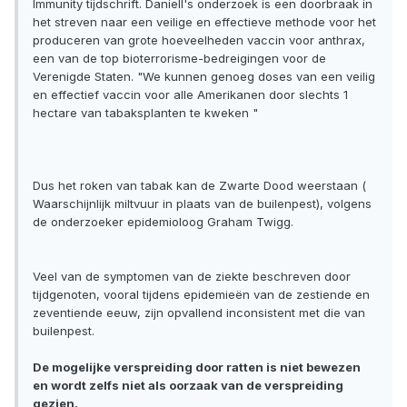
Immunity tijdschrift. Daniell's onderzoek is een doorbraak in
het streven naar een veilige en effectieve methode voor het
produceren van grote hoeveelheden vaccin voor anthrax,
een van de top bioterrorisme-bedreigingen voor de
Verenigde Staten. "We kunnen genoeg doses van een veilig
en effectief vaccin voor alle Amerikanen door slechts 1
hectare van tabaksplanten te kweken "
Dus het roken van tabak kan de Zwarte Dood weerstaan (
Waarschijnlijk miltvuur in plaats van de builenpest), volgens
de onderzoeker epidemioloog Graham Twigg.
Veel van de symptomen van de ziekte beschreven door
tijdgenoten, vooral tijdens epidemieën van de zestiende en
zeventiende eeuw, zijn opvallend inconsistent met die van
builenpest.
De mogelijke verspreiding door ratten is niet bewezen
en wordt zelfs niet als oorzaak van de verspreiding
gezien.