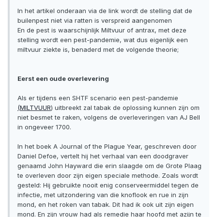
In het artikel onderaan via de link wordt de stelling dat de
builenpest niet via ratten is verspreid aangenomen
En de pest is waarschijnlijk Miltvuur of antrax, met deze
stelling wordt een pest-pandemie, wat dus eigenlijk een
miltvuur ziekte is, benaderd met de volgende theorie;
Eerst een oude overlevering
Als er tijdens een SHTF scenario een pest-pandemie
(MILTVUUR
) uitbreekt zal tabak de oplossing kunnen zijn om
niet besmet te raken, volgens de overleveringen van AJ Bell
in ongeveer 1700.
In het boek A Journal of the Plague Year, geschreven door
Daniel Defoe, vertelt hij het ​​verhaal van een doodgraver
genaamd John Hayward die erin slaagde om de Grote Plaag
te overleven door zijn eigen speciale methode. Zoals wordt
gesteld: Hij gebruikte nooit enig conserveermiddel tegen de
infectie, met uitzondering van die knoflook en rue in zijn
mond, en het roken van tabak. Dit had ik ook uit zijn eigen
mond. En zijn vrouw had als remedie haar hoofd met azijn te