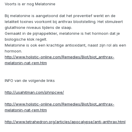
Voorts is er nog Melatonine
Bij melatonine is aangetoond dat het preventief werkt en de
letaliteit toxines voorkomt bij anthrax blootstelling. Het stimuleert
glutathione niveaus tijdens de slaap.
Gemaakt in de pijnappelklier, melatonine is het hormoon dat je
biologische klok regelt.
Melatonine is ook een krachtige antioxidant, naast zijn rol als een
hormoon.
http://www.holistic-online.com/Remedies/Biot/biot_anthrax-
melatonin-nat-rem.htm
INFO van de volgende links
http://usahitman.com/phnpcwe/
http://www.holistic-online.com/Remedies/Biot/biot_anthrax-
melatonin-nat-rem.htm
http://www.tetrahedron.org/articles/apocalypse/anti-anthrax.html