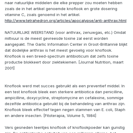
naar natuurlijke middelen die elke prepper zou moeten hebben
zoals de in het artikel genoemde knoflook en grote dosering
vitamine C, zoals genoemd in het artikel.
http://www.tetrahedron.org/articles/apocalypse/anti-anthrax.html
NATUURLIJKE WEERSTAND (voor anthrax, zenuwgas, etc.) Omdat
miltvuur is de meest gevreesde toxine zal eerst worden
aangepakt. The Garlic Information Center in Groot-Brittannië blijkt
dat dodelijke anthrax is het meest gevoelig voor knoflook.
Knoflook is een breed-spectrum antibioticum dat zelfs toxine
productie blokkeert door ziektekiemen. [Journal Nutrition, maart
2001]
Knoflook werd met succes gebruikt als een preventief middel. In
een test knoflook bleek een sterkere antibiotica dan penicilline,
ampicilline, doxycycline, streptomycine en cefalexine, sommige
dezelfde antibiotica gebruikt bij de behandeling van anthrax zijn.
Knoflook bleek effectief tegen negen stammen van E. coli, Staph
en andere insecten. [Fitoterapia, Volume 5, 1984]
Vers gesneden teentjes knoflook of knoflookpoeder kan gunstig