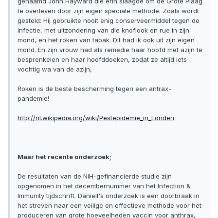
genaamd John Hayward die erin slaagde om de Grote Plaag
te overleven door zijn eigen speciale methode. Zoals wordt
gesteld: Hij gebruikte nooit enig conserveermiddel tegen de
infectie, met uitzondering van die knoflook en rue in zijn
mond, en het roken van tabak. Dit had ik ook uit zijn eigen
mond. En zijn vrouw had als remedie haar hoofd met azijn te
besprenkelen en haar hoofddoeken, zodat ze altijd iets
vochtig wa van de azijn,
Roken is de beste bescherming tegen een antrax-
pandemie!
http://nl.wikipedia.org/wiki/Pestepidemie_in_Londen
Maar het recente onderzoek;
De resultaten van de NIH-gefinancierde studie zijn
opgenomen in het decembernummer van het Infection &
Immunity tijdschrift. Daniell's onderzoek is een doorbraak in
het streven naar een veilige en effectieve methode voor het
produceren van grote hoeveelheden vaccin voor anthrax,