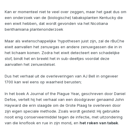
Kan er momenteel niet te veel over zeggen, maar het gaat dus om
een onderzoek van de (biologische) tabaksplanten Kentucky die
een eiwit hebben, dat wordt gevonden via het Nicotiana
benthamiana plantenonderzoek
Maar als wetenschappelijke 'hypothesen juist zijn, zal de rBuChe
eiwit aanvallen het zenuwgas en andere zenuwgassen die in in
het lichaam komen. Zodra het eiwit detecteert een schadelijke
stof, bindt het en breekt het in sub-deeltjes voordat deze
aanvallen het zenuwstelsel.
Dus het verhaal uit de overleveringen van AJ Bell in ongeveer
1700 kan wel eens op waarheid berusten;
In het boek A Journal of the Plague Year, geschreven door Daniel
Defoe, vertelt hij het ​​verhaal van een doodgraver genaamd John
Hayward die erin slaagde om de Grote Plaag te overleven door
zijn eigen speciale methode. Zoals wordt gesteld: Hij gebruikte
nooit enig conserveermiddel tegen de infectie, met uitzondering
van die knoflook en rue in zijn mond, en
het roken van tabak
.