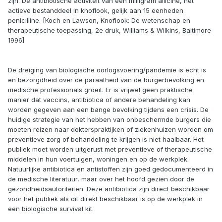
zijn. De antibiotische activiteit van een milligram allicine, het
actieve bestanddeel in knoflook, gelijk aan 15 eenheden
penicilline. [Koch en Lawson, Knoflook: De wetenschap en
therapeutische toepassing, 2e druk, Williams & Wilkins, Baltimore
1996]
De dreiging van biologische oorlogsvoering/pandemie is echt is
en bezorgdheid over de paraatheid van de burgerbevolking en
medische professionals groeit. Er is vrijwel geen praktische
manier dat vaccins, antibiotica of andere behandeling kan
worden gegeven aan een bange bevolking tijdens een crisis. De
huidige strategie van het hebben van onbeschermde burgers die
moeten reizen naar dokterspraktijken of ziekenhuizen worden om
preventieve zorg of behandeling te krijgen is niet haalbaar. Het
publiek moet worden uitgerust met preventieve of therapeutische
middelen in hun voertuigen, woningen en op de werkplek.
Natuurlijke antibiotica en antistoffen zijn goed gedocumenteerd in
de medische literatuur, maar over het hoofd gezien door de
gezondheidsautoriteiten. Deze antibiotica zijn direct beschikbaar
voor het publiek als dit direkt beschikbaar is op de werkplek in
een biologische survival kit.