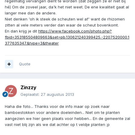
regelmatig vervangen dient te worden (dat zeggen ze er niet bij
hé) Om de zoveel jaar, da'k het niet weet. De ene kwaliteit gaat al
langer mee dan de andere.
Niet denken 'oh ik steek de scheuten wel af' want de rhizomen
zitten al vele meters verder dan waar de scheut bovenkomt.
En dan krijg je dit
https://www.facebook.com/photo.php?
fbid=353185504809663&set=pb.130621240399425.-2207520000.1
377635347.&type=3&theater
Quote
Zinzzy
Geplaatst:
27 augustus 2013
Haha die foto... Thanks voor de info maar op zoek naar
bamboestokken voor andere doeleinden... Niet om te planten
aangezien we hier geen plaats voor hebben... En de gemeente zal
vast niet blij zijn als we dat achter op t veldje planten ;p