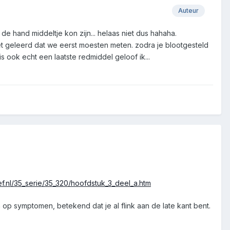
Auteur
 de hand middeltje kon zijn... helaas niet dus hahaha.
iet geleerd dat we eerst moesten meten. zodra je blootgesteld
s ook echt een laatste redmiddel geloof ik...
ef.nl/35_serie/35_320/hoofdstuk_3_deel_a.htm
op symptomen, betekend dat je al flink aan de late kant bent.