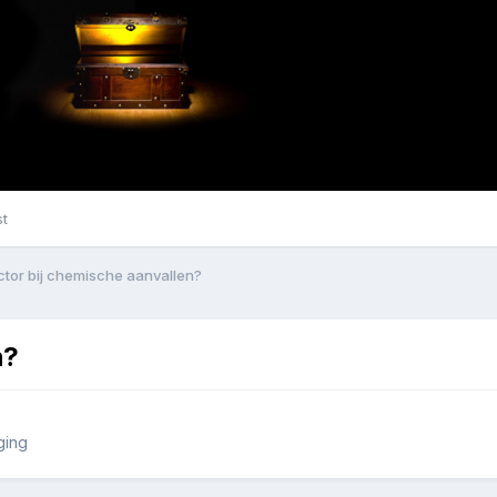
st
ector bij chemische aanvallen?
n?
ging