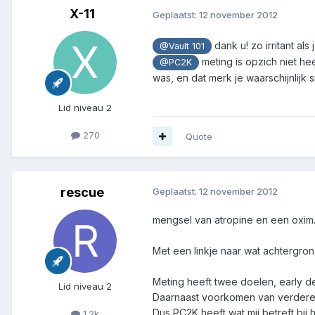
X-11
Geplaatst:
12 november 2012
dank u! zo irritant al
@Vault 101
meting is opzich niet he
@PC2K
was, en dat merk je waarschijnlijk 
Lid niveau 2
270
Quote
rescue
Geplaatst:
12 november 2012
mengsel van atropine en een oxim
Met een linkje naar wat achtergro
Meting heeft twee doelen, early de
Lid niveau 2
Daarnaast voorkomen van verdere b
Dus PC2K heeft wat mij betreft bij h
1.2k