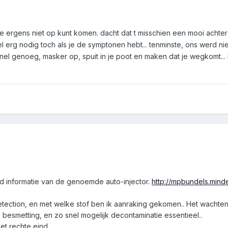
s je ergens niet op kunt komen. dacht dat t misschien een mooi achter
el erg nodig toch als je de symptonen hebt... tenminste, ons werd n
snel genoeg, masker op, spuit in je poot en maken dat je wegkomt... i
.
nd informatie van de genoemde auto-injector.
http://mpbundels.mind
tection, en met welke stof ben ik aanraking gekomen.. Het wachten 
esmetting, en zo snel mogelijk decontaminatie essentieel..
et rechte eind..