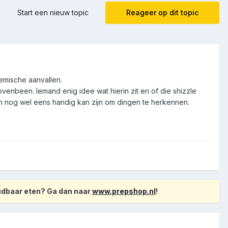
Start een nieuw topic
Reageer op dit topic
emische aanvallen.
ovenbeen. Iemand enig idee wat hierin zit en of die shizzle
en nog wel eens handig kan zijn om dingen te herkennen.
oudbaar eten? Ga dan naar
www.prepshop.nl
!