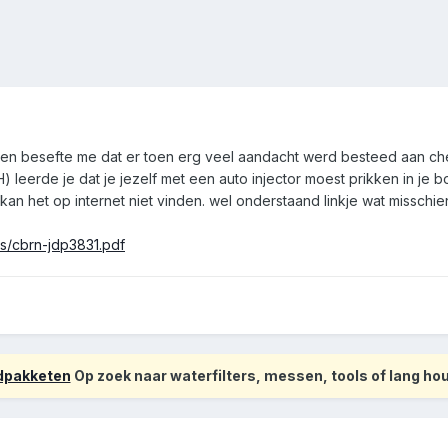
jd en besefte me dat er toen erg veel aandacht werd besteed aan ch
 leerde je dat je jezelf met een auto injector moest prikken in je b
an het op internet niet vinden. wel onderstaand linkje wat misschi
es/cbrn-jdp3831.pdf
odpakketen
Op zoek naar waterfilters, messen, tools of lang h