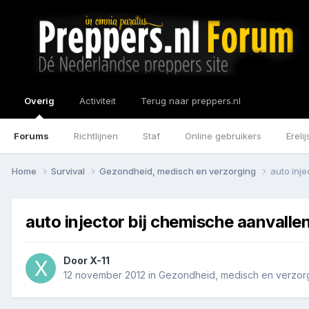
Overig
Activiteit
Terug naar preppers.nl
Forums
Richtlijnen
Staf
Online gebruikers
Erelij
Home
Survival
Gezondheid, medisch en verzorging
auto inj
auto injector bij chemische aanvalle
Door
X-11
12 november 2012
in
Gezondheid, medisch en verzor