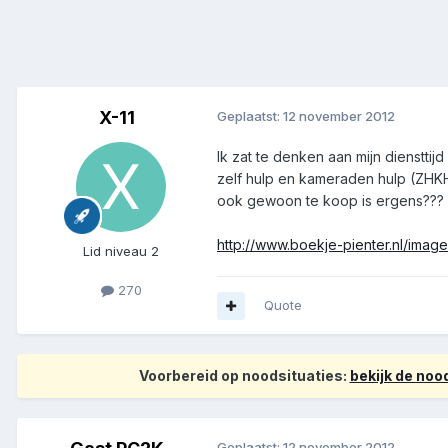
X-11
Geplaatst:
12 november 2012
Ik zat te denken aan mijn dienstti
zelf hulp en kameraden hulp (ZHKH)
ook gewoon te koop is ergens??? k
http://www.boekje-pienter.nl/imag
Lid niveau 2
270
Quote
Voorbereid op noodsituaties:
bekijk de no
Geplaatst:
12 november 2012