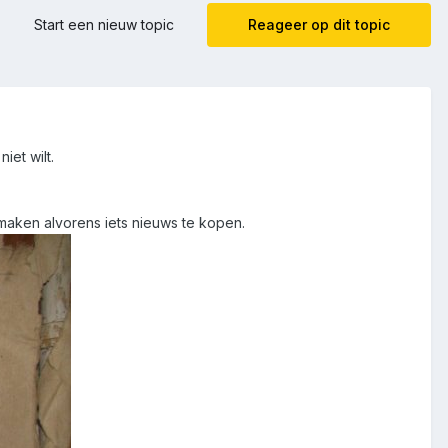
Start een nieuw topic
Reageer op dit topic
iet wilt.
 maken alvorens iets nieuws te kopen.