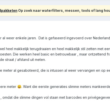
odpakketen
Op zoek naar waterfilters, messen, tools of lang h
er al weer enkele jaren. Dat is gefaseerd ingevoerd over Nederla
wel heel makkelijk terugdraaien en heel makkelijk stil zetten met 
 moesten. Die werken heel basic en betrouwbaar , maar ontzettend f
e straat / afstand uit meten.
mme meter al gesaboteerd, die is intussen al weer vervangen en op 
mmere meter
. Want die eerste generaties slimme meters mankeerde
😄
j , omdat die slimme dingen vol staan met barcodes en privégegeven