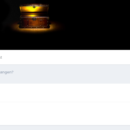
st
vangen?