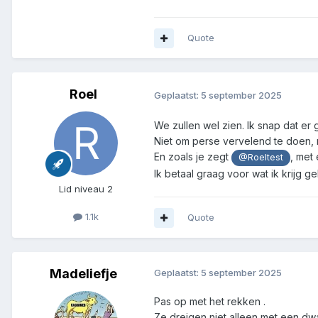
Quote
Roel
Geplaatst:
5 september 2025
We zullen wel zien. Ik snap dat er
Niet om perse vervelend te doen, 
En zoals je zegt
, met
@Roeltest
Ik betaal graag voor wat ik krijg g
Lid niveau 2
1.1k
Quote
Madeliefje
Geplaatst:
5 september 2025
Pas op met het rekken .
Ze dreigen niet alleen met een d