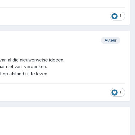
1
Auteur
van al die nieuwerwetse ideeën.
áár niet van verdenken.
 op afstand uit te lezen.
1