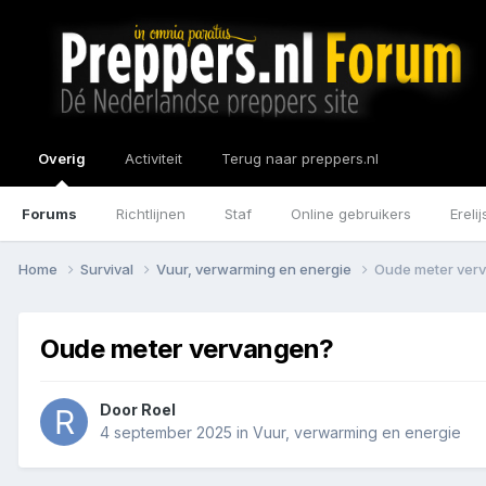
Overig
Activiteit
Terug naar preppers.nl
Forums
Richtlijnen
Staf
Online gebruikers
Erelij
Home
Survival
Vuur, verwarming en energie
Oude meter ver
Oude meter vervangen?
Door
Roel
4 september 2025
in
Vuur, verwarming en energie