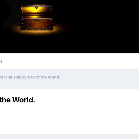
st
rcial. Happy end of the World.
the World.