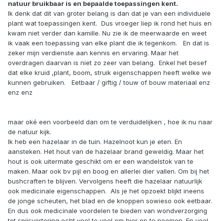
natuur bruikbaar is en bepaalde toepassingen kent.
Ik denk dat dit van groter belang is dan dat je van een individuele
plant wat toepassingen kent. Dus vroeger liep ik rond het huis en
kwam niet verder dan kamille. Nu zie ik de meerwaarde en weet
ik vaak een toepassing van elke plant die ik tegenkom. En dat is
zeker mijn verdienste aan kennis en ervaring. Maar het
overdragen daarvan is niet zo zeer van belang. Enkel het besef
dat elke kruid ,plant, boom, struik eigenschappen heeft welke we
kunnen gebruiken. Eetbaar / giftig / touw of bouw materiaal enz
enz enz
maar oké een voorbeeld dan om te verduidelijken , hoe ik nu naar
de natuur kijk.
Ik heb een hazelaar in de tuin. Hazelnoot kun je eten. En
aansteken. Het hout van de hazelaar brand geweldig. Maar het
hout is ook uitermate geschikt om er een wandelstok van te
maken. Maar ook bv pijl en boog en allerlei dier vallen. Om bij het
bushcraften te blijven. Vervolgens heeft die hazelaar natuurlijk
ook medicinale eigenschappen. Als je het opzoekt blijkt ineens
de jonge scheuten, het blad en de knoppen sowieso ook eetbaar.
En dus ook medicinale voordelen te bieden van wondverzorging
tot spijsvertering echt veel te veel om hier op te noemen. En veel