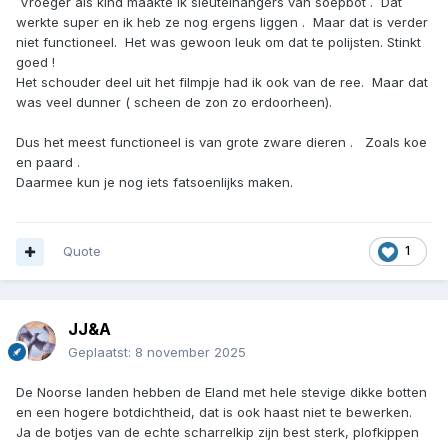
Vroeger als kind maakte ik sleutelhangers van soepbot . Dat
werkte super en ik heb ze nog ergens liggen . Maar dat is verder
niet functioneel. Het was gewoon leuk om dat te polijsten. Stinkt
goed !
Het schouder deel uit het filmpje had ik ook van de ree. Maar dat
was veel dunner ( scheen de zon zo erdoorheen).
Dus het meest functioneel is van grote zware dieren . Zoals koe
en paard .
Daarmee kun je nog iets fatsoenlijks maken.
Quote
1
JJ&A
Geplaatst:
8 november 2025
De Noorse landen hebben de Eland met hele stevige dikke botten
en een hogere botdichtheid, dat is ook haast niet te bewerken.
Ja de botjes van de echte scharrelkip zijn best sterk, plofkippen