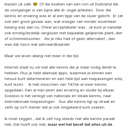
klazien uit zalk.
. Of die boeken van een non uit Duitsland die
🤓
de voorganger is van bijna alle dr. vogel artikelen. Door die
kennis en ervaring was er al een tipje van de sluier gelicht. Er zat
ook een groot gevaar aan, wat vroeger van minder essentieel
belang was dan nu. Ofwel acceptabeler was . Je kunt je namelijk
ook ernstig/dodelijk vergissen met bepaalde gelijkende plant, dier
of schimmelsoorten. Als je niks had of geen alternatief , dan
was dat risico wat aanvaardbaarder.
Maar we leven allang niet meer in die tijd.
Internet staat nu vol met alle kennis die je maar nodig denkt te
hebben. Plus je hebt allemaal apps, waarmee je binnen een
minuut kunt determineren en een hele lijst aan toepassingen erbij
kunt lezen. Ik heb misschien van TikTok al meer kennis
opgedaan. Dan al mijn jaren aan ervaring en studie bij elkaar.
Sowieso is het verlegd van nationale en lokale kennis, naar
internationale toepassingen. Dus alle kennis ligt op straat en
zelfs op zo’n manier dat je ook omgekeerd kunt zoeken.
Ik moet zeggen , dat ik zelf nog steeds niet alle kennis paraat
heb. Dat hoeft ook niet,
maar wel het besef dat alles uit de