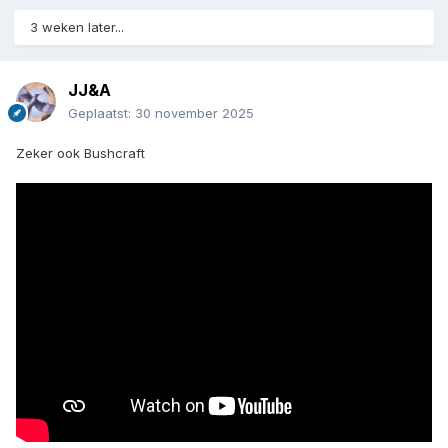
3 weken later...
JJ&A
Geplaatst:
30 november 2025
Zeker ook Bushcraft