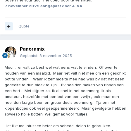
boven het vuur door het goed door te verhitten.
7 november 2025
aangepast door JJ&A
Quote
Panoramix
Geplaatst:
8 november 2025
Mooi , er valt zo best wel wat eens wat te vinden. Of over te
houden van een maaltijd. Maar het valt niet mee om een geschikt
bot te vinden. Waar ik zelf moeite mee had was bv dat het been
gedeelte te dun bleek te zijn . Bv naalden maken van ribben van
een hert . Met slijpen zat ik al snel in het beenmerg. Ik als
amateur . hetzelfde met een bot van een zwijn , ook maar een
heel dun laagje been en grotendeels beenmerg. Tja en met
kippenbotjes ook veel geëxperimenteerd. Maar gevolgelte hebben
sowieso holle botten. Wel gemak voor fluitjes.
Het lijkt me intussen beter om schedel delen te gebruiken.