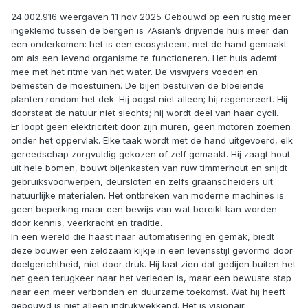
24.002.916 weergaven 11 nov 2025 Gebouwd op een rustig meer
ingeklemd tussen de bergen is 7Asian’s drijvende huis meer dan
een onderkomen: het is een ecosysteem, met de hand gemaakt
om als een levend organisme te functioneren. Het huis ademt
mee met het ritme van het water. De visvijvers voeden en
bemesten de moestuinen. De bijen bestuiven de bloeiende
planten rondom het dek. Hij oogst niet alleen; hij regenereert. Hij
doorstaat de natuur niet slechts; hij wordt deel van haar cycli.
Er loopt geen elektriciteit door zijn muren, geen motoren zoemen
onder het oppervlak. Elke taak wordt met de hand uitgevoerd, elk
gereedschap zorgvuldig gekozen of zelf gemaakt. Hij zaagt hout
uit hele bomen, bouwt bijenkasten van ruw timmerhout en snijdt
gebruiksvoorwerpen, deursloten en zelfs graanscheiders uit
natuurlijke materialen. Het ontbreken van moderne machines is
geen beperking maar een bewijs van wat bereikt kan worden
door kennis, veerkracht en traditie.
In een wereld die haast naar automatisering en gemak, biedt
deze bouwer een zeldzaam kijkje in een levensstijl gevormd door
doelgerichtheid, niet door druk. Hij laat zien dat gedijen buiten het
net geen terugkeer naar het verleden is, maar een bewuste stap
naar een meer verbonden en duurzame toekomst. Wat hij heeft
gebouwd is niet alleen indrukwekkend. Het is visionair.