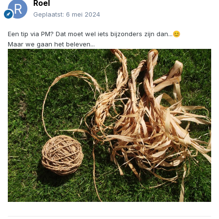
Roel
Geplaatst:
6 mei 2024
Een tip via PM? Dat moet wel iets bijzonders zijn dan...
😊
Maar we gaan het beleven...