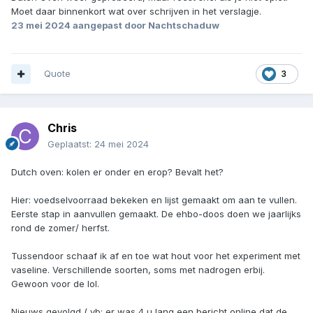
Moet daar binnenkort wat over schrijven in het verslagje.
23 mei 2024
aangepast door Nachtschaduw
Quote
3
Chris
Geplaatst:
24 mei 2024
Dutch oven: kolen er onder en erop? Bevalt het?
Hier: voedselvoorraad bekeken en lijst gemaakt om aan te vullen.
Eerste stap in aanvullen gemaakt. De ehbo-doos doen we jaarlijks
rond de zomer/ herfst.
Tussendoor schaaf ik af en toe wat hout voor het experiment met
vaseline. Verschillende soorten, soms met nadrogen erbij.
Gewoon voor de lol.
Nieuws gevolgd ( vb: er was 4 u lang een bericht online dat de