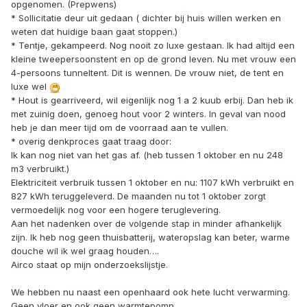
opgenomen. (Prepwens)
* Sollicitatie deur uit gedaan ( dichter bij huis willen werken en
weten dat huidige baan gaat stoppen.)
* Tentje, gekampeerd. Nog nooit zo luxe gestaan. Ik had altijd een
kleine tweepersoonstent en op de grond leven. Nu met vrouw een
4-persoons tunneltent. Dit is wennen. De vrouw niet, de tent en
luxe wel
* Hout is gearriveerd, wil eigenlijk nog 1 a 2 kuub erbij. Dan heb ik
met zuinig doen, genoeg hout voor 2 winters. In geval van nood
heb je dan meer tijd om de voorraad aan te vullen.
* overig denkproces gaat traag door:
Ik kan nog niet van het gas af. (heb tussen 1 oktober en nu 248
m3 verbruikt.)
Elektriciteit verbruik tussen 1 oktober en nu: 1107 kWh verbruikt en
827 kWh teruggeleverd. De maanden nu tot 1 oktober zorgt
vermoedelijk nog voor een hogere teruglevering.
Aan het nadenken over de volgende stap in minder afhankelijk
zijn. Ik heb nog geen thuisbatterij, wateropslag kan beter, warme
douche wil ik wel graag houden….
Airco staat op mijn onderzoekslijstje.
We hebben nu naast een openhaard ook hete lucht verwarming.
Geen vloer en ook geen warmtepomp.