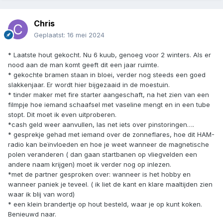
Chris
Geplaatst:
16 mei 2024
* Laatste hout gekocht. Nu 6 kuub, genoeg voor 2 winters. Als er
nood aan de man komt geeft dit een jaar ruimte.
* gekochte bramen staan in bloei, verder nog steeds een goed
slakkenjaar. Er wordt hier bijgezaaid in de moestuin.
* tinder maker met fire starter aangeschaft, na het zien van een
filmpje hoe iemand schaafsel met vaseline mengt en in een tube
stopt. Dit moet ik even uitproberen.
*cash geld weer aanvullen, las net iets over pinstoringen….
* gesprekje gehad met iemand over de zonneflares, hoe dit HAM-
radio kan beïnvloeden en hoe je weet wanneer de magnetische
polen veranderen ( dan gaan startbanen op vliegvelden een
andere naam krijgen) moet ik verder nog op inlezen.
*met de partner gesproken over: wanneer is het hobby en
wanneer paniek je teveel. ( ik liet de kant en klare maaltijden zien
waar ik blij van word)
* een klein brandertje op hout besteld, waar je op kunt koken.
Benieuwd naar.