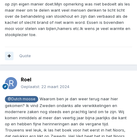
op zijn eigen manier doet.Mijn opmerking was niet bedoelt als les
maar meer om te delen want veel mensen denken te licht licht
over de behandeling van stookhout en zijn dan verbaasd als de
kachel of slecht brand of niet warm word. Essen is bovendien
mooi voor stelen van bijlen,hamers etc.Ik wens je veel warmte en
stookplezier toe.
Quote
Roel
Geplaatst:
22 maart 2024
Waarom ben je dan weer terug naar hier
@Dutch moose
gekomen? Ik vind Zweden ondanks alle verwikkelingen en
modernere zaken nog steeds een prachtig land om te zijn. Wij
komen inmiddels al meer dan veertig jaar bijna jaarlijks die kant
op en hebben fijne herinneringen aan de vergane tijd.
Trouwens wel leuk, ik las het boek voor het eerst in het Noors,
dat gelukkig erg lijkt op Zweeds, Hel Ved heet het in het Noors.