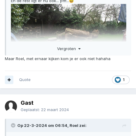
En de rest ligt er nu ook... pfff...
😅
Vergroten
Maar Roel, met ernaar kijken kom je er ook niet hahaha
Quote
1
Gast
Geplaatst:
22 maart 2024
Op 22-3-2024 om 06:54,
Roel
zei: