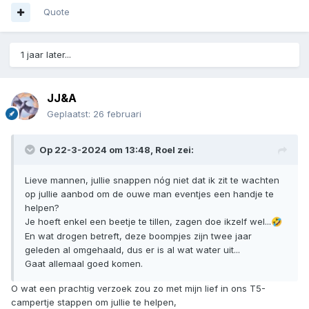
Quote
1 jaar later...
JJ&A
Geplaatst:
26 februari
Op 22-3-2024 om 13:48,
Roel
zei:
Lieve mannen, jullie snappen nóg niet dat ik zit te wachten
op jullie aanbod om de ouwe man eventjes een handje te
helpen?
Je hoeft enkel een beetje te tillen, zagen doe ikzelf wel...
🤣
En wat drogen betreft, deze boompjes zijn twee jaar
geleden al omgehaald, dus er is al wat water uit...
Gaat allemaal goed komen.
O wat een prachtig verzoek zou zo met mijn lief in ons T5-
campertje stappen om jullie te helpen,