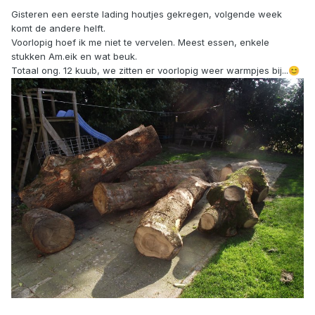
Gisteren een eerste lading houtjes gekregen, volgende week
komt de andere helft.
Voorlopig hoef ik me niet te vervelen. Meest essen, enkele
stukken Am.eik en wat beuk.
Totaal ong. 12 kuub, we zitten er voorlopig weer warmpjes bij...
😊