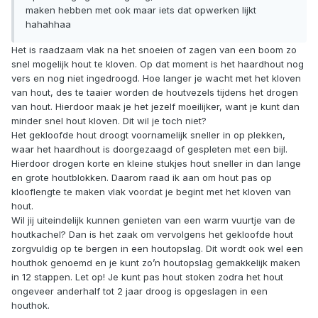
maken hebben met ook maar iets dat opwerken lijkt
hahahhaa
Het is raadzaam vlak na het snoeien of zagen van een boom zo
snel mogelijk hout te kloven. Op dat moment is het haardhout nog
vers en nog niet ingedroogd. Hoe langer je wacht met het kloven
van hout, des te taaier worden de houtvezels tijdens het drogen
van hout. Hierdoor maak je het jezelf moeilijker, want je kunt dan
minder snel hout kloven. Dit wil je toch niet?
Het gekloofde hout droogt voornamelijk sneller in op plekken,
waar het haardhout is doorgezaagd of gespleten met een bijl.
Hierdoor drogen korte en kleine stukjes hout sneller in dan lange
en grote houtblokken. Daarom raad ik aan om hout pas op
klooflengte te maken vlak voordat je begint met het kloven van
hout.
Wil jij uiteindelijk kunnen genieten van een warm vuurtje van de
houtkachel? Dan is het zaak om vervolgens het gekloofde hout
zorgvuldig op te bergen in een houtopslag. Dit wordt ook wel een
houthok genoemd en je kunt zo’n houtopslag gemakkelijk maken
in 12 stappen. Let op! Je kunt pas hout stoken zodra het hout
ongeveer anderhalf tot 2 jaar droog is opgeslagen in een
houthok.