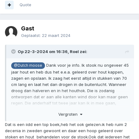
Quote
Gast
Geplaatst:
22 maart 2024
Op 22-3-2024 om 16:36,
Roel
zei:
Dank voor je info. Ik stook nu ongeveer 45
@Dutch moose
jaar hout en heb dus het e.e.a. geleerd over hout kappen,
zagen en opslaan. Ik zaag het eerst altijd in stukken van 70
cm lang en laat het dan drogen in de buitenlucht. Wanneer
droog dan halveren en in het houthok. Die is zodanig
ontworpen dat er aan alle kanten wind door kan maar geen
regen. Die anderhalf tot twee jaar kan ik in mee gaan,
alleen zijn deze stammen overwegend essen en die hebben
Vergroten
aan een jaartje al genoeg. Worden dus ook mooi apart
gehouden van de rest. Het meest zinnige boek dat ik ooit
Dat is een iidd een top boek,heb het ook gelezen.ik heb ruim 2
heb gelezen over hout is trouwens "de man en het hout"
decenia in zweden gewoont en daar een hoop geleerd over
van Lars Mytting, werkelijk kostelijk leesvoer.
🖕
stoken en hout behandelen voor de stook.Ook dat iedereen het