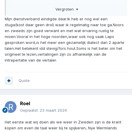
Noors, dat gelukkig erg lijkt op Zweeds, Hel Ved heet het in
Vergroten
het Noors. Wat zoveel wil zeggen als eh, hoe vertaal je dat,
stevig hout? Het betekend iets als een betrouwbaar
Mijn dienstverband eindigde daar.Ik heb er nog wel een
persoon of zo...
stuga(kost daar geen drol) waar ik regelmatig naar toe ga.Noors
Maar dat zul je dan zelf ook wel weten....
😊
en zweeds zijn goed verwant en met wat ervaring rustig te
mixen.Vooral in het hoge noorden,waar ook nog vaak Laps
gesproken word,is het meer een gezamelijk dialect dan 2 aparte
talen.Het betekent idd stevig/fors hout.Soms is het beter om het
origineel te lezen,vertalingen zijn zo afhankelijk van de
intrepertatie van de vertaler.
Quote
Roel
Geplaatst:
23 maart 2024
Het eerste wat wij doen als we weer in Zweden zijn is de krant
kopen om even de taal weer bij te spijkeren, Nye Wermlands