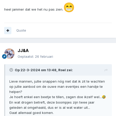
😁
heel jammer dat we het nu pas zien.
Quote
JJ&A
Geplaatst:
26 februari
Op 22-3-2024 om 13:48,
Roel
zei:
Lieve mannen, jullie snappen nóg niet dat ik zit te wachten
op jullie aanbod om de ouwe man eventjes een handje te
helpen?
Je hoeft enkel een beetje te tillen, zagen doe ikzelf wel...
🤣
En wat drogen betreft, deze boompjes zijn twee jaar
geleden al omgehaald, dus er is al wat water uit...
Gaat allemaal goed komen.