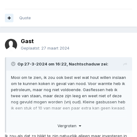
Quote
Gast
Geplaatst:
27 maart 2024
Op 27-3-2024 om 16:22,
Nachtschaduw
zei:
Mooi om te zien, ik zou ook best wel wat hout willen inslaan
om te kunnen koken in geval van nood. Voor warmte heb ik
petroleum, maar nog niet voldoende. Gasflessen heb ik
twee van staan, maar deze zijn leeg en weet niet of deze
nog gevuld mogen worden (vrij oud). Kleine gasbussen heb
ik een stuk of 10 van maar een paar extra kan geen kwaad.
Ik zal mij oriënteren of ik hout kan aanschaffen in mijn
Vergroten
omgeving, maar weet niet welk soort geschikt is voor koken
en de kosten daarvan.
Ik zou,als dat zo blijkt te zijn natuurlijk,alleen maar investeren in