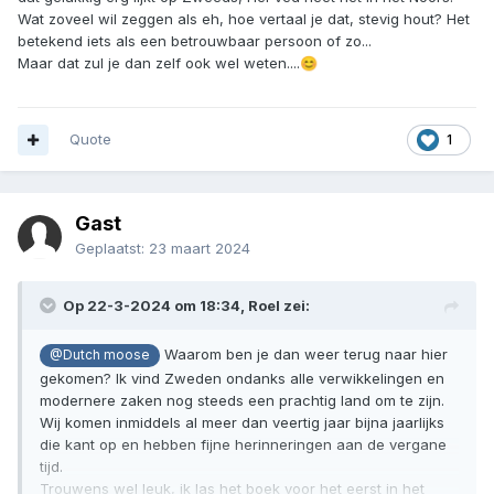
Wat zoveel wil zeggen als eh, hoe vertaal je dat, stevig hout? Het
betekend iets als een betrouwbaar persoon of zo...
Maar dat zul je dan zelf ook wel weten....
😊
Quote
1
Gast
Geplaatst:
23 maart 2024
Op 22-3-2024 om 18:34,
Roel
zei:
Waarom ben je dan weer terug naar hier
@Dutch moose
gekomen? Ik vind Zweden ondanks alle verwikkelingen en
modernere zaken nog steeds een prachtig land om te zijn.
Wij komen inmiddels al meer dan veertig jaar bijna jaarlijks
die kant op en hebben fijne herinneringen aan de vergane
tijd.
Trouwens wel leuk, ik las het boek voor het eerst in het