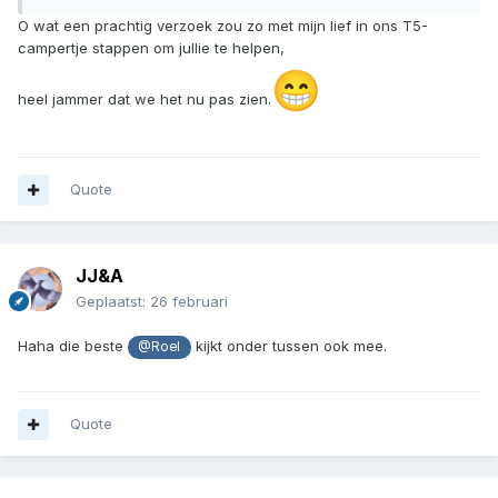
O wat een prachtig verzoek zou zo met mijn lief in ons T5-
campertje stappen om jullie te helpen,
😁
heel jammer dat we het nu pas zien.
Quote
JJ&A
Geplaatst:
26 februari
Haha die beste
kijkt onder tussen ook mee.
@Roel
Quote