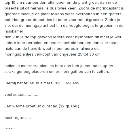
top 10 cm naar benden afknippen en de plant groeit dan in de
breedte uit.dit herhaal je dus twee keer.. Zodra de moringaplant is
gegroeit moet je de plant telkens weer overpotten in een grotere
pot. Hoe groter de pot des te beter voor het uitgroeien. Zodra je
ziet dat de moringaplant echt in de hoogte begint te groeien in de
huiskamer
dan kun je de top gewoon iedere keer bijsnoeien dit moet je wel
iedere keer herhalen en onder controle houden dan is er totaal
niets aan de hand.ik weet nl een adres in almere die
moringaplantjes verkoopt van ongeveer 25 tot 30 cm.
Indien je meerdere plantjes hebt dan heb je een back up en
straks genoeg bladeren om er moringathee van te zetten.....
Hierbij het tel. Nr. In almere: 036-5450409
veel succes...............
Een warme groet uit curacao (32 gr. Cel.)
best regards....