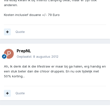
via ebay kwam ik bij: Intents Camping Gear, maar er zijn ook
anderen.
Kosten inclusief douane +/- 79 Euro
Quote
PrepNL
Geplaatst:
8 augustus 2012
Ah, Ik denk dat ik die lifestraw er maar bij ga halen, erg handig en
een stuk beter dan die chloor druppels. En nu ook tijdelijk met
50% korting...
Quote