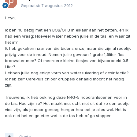
Geplaatst:
7 augustus 2012
Heya,
Ik ben nu bezig met een BOB/GHB in elkaar aan het zetten, en ik
had een vraag: Hoeveel water hebben jullie in de tas, en waar zit
het in?
Ik heb gekeken naar van die bidons enzo, maar die zijn al redelijk
prijzig voor de inhoud. Nemen jullie gewoon 1 grote 1,5liter fles
bronwater mee? Of meerdere kleine flesjes van bijvoorbeeld 0.5
Liter?
Hebben jullie nog enige vorm van waterzuivering of desinfectie?
Ik heb zelf CarePlus chloor druppels gehaald mocht het nodig
zijn.
Trouwens, ik heb ook nog deze NRG-5 noodrantsoenen voor in
de tas. Hoe zijn ze? Het maakt met echt niet uit dat ze een beetje
vies zijn, als je maar genoeg honger heb eet je alles wel. Het is
ook niet het enige eten wat ik de tas heb of ga stoppen.
Quote