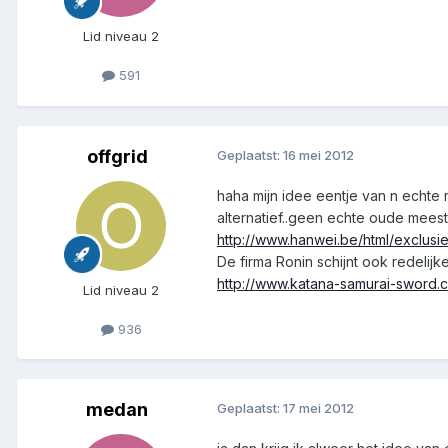
Lid niveau 2
591
offgrid
Geplaatst:
16 mei 2012
haha mijn idee eentje van n echte
alternatief..geen echte oude meeste
http://www.hanwei.be/html/exclusi
De firma Ronin schijnt ook redelijk
http://www.katana-samurai-sword.
Lid niveau 2
936
medan
Geplaatst:
17 mei 2012