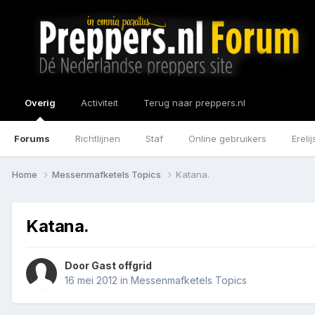
Overig
Activiteit
Terug naar preppers.nl
Forums
Richtlijnen
Staf
Online gebruikers
Erelij
Home
Messenmafketels Topics
Katana.
Katana.
Door Gast offgrid
16 mei 2012
in
Messenmafketels Topics