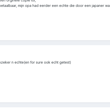
een orginele copie lol,
betaalbaar, mijn opa had eerder een echte die door een japaner wa
zeker n echte(en for sure ook echt getest)