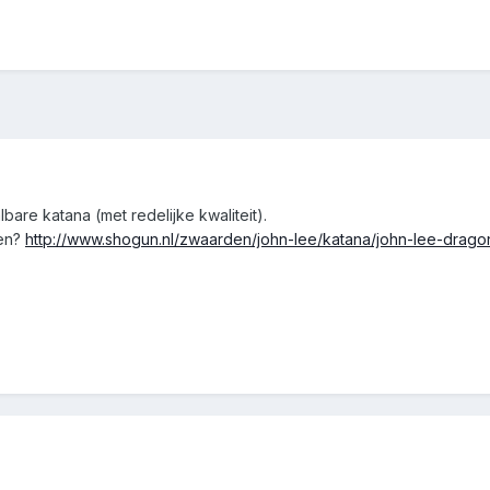
are katana (met redelijke kwaliteit).
zen?
http://www.shogun.nl/zwaarden/john-lee/katana/john-lee-drago