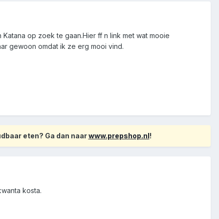
atana op zoek te gaan.Hier ff n link met wat mooie
Maar gewoon omdat ik ze erg mooi vind.
oudbaar eten? Ga dan naar
www.prepshop.nl
!
kwanta kosta.