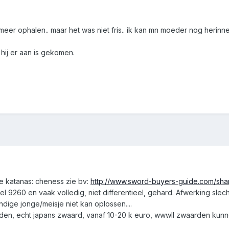
et meer ophalen.. maar het was niet fris.. ik kan mn moeder nog heri
hij er aan is gekomen.
 katanas: cheness zie bv:
http://www.sword-buyers-guide.com/shar
el 9260 en vaak volledig, niet differentieel, gehard. Afwerking slec
ndige jonge/meisje niet kan oplossen....
den, echt japans zwaard, vanaf 10-20 k euro, wwwII zwaarden kunn