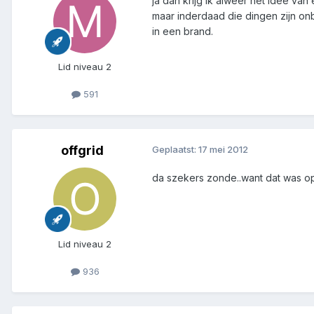
ja dan krijg ik alweer het idee van 
maar inderdaad die dingen zijn on
in een brand.
Lid niveau 2
591
offgrid
Geplaatst:
17 mei 2012
da szekers zonde..want dat was op
Lid niveau 2
936