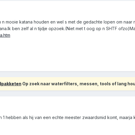
n mooie katana houden en wel s met de gedachte lopen om naar n K
ana.Ik ben zelf al n tijdje opzoek.(Niet met t oog op n SHTF ofzo)
a.htm
odpakketen
Op zoek naar waterfilters, messen, tools of lang h
een 1 hebben als hij van een echte meester zwaardsmid komt, maarja 