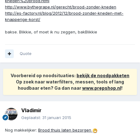
kneden%20brood.html
http://www.bythegrape.nl/gerecht/brood-zonder-kneden
http://es-factory.nl/blog/2012/12/brood-zonder-kneden-met-
knapperige-korst/
bakse. Blikkie, of moet ik nu zeggen, bakBlikkie
Quote
Voorbereid op noodsituaties:
bekijk de noodpakketen
Op zoek naar waterfilters, messen, tools of lang
houdbaar eten? Ga dan naar
www.prepshop.nl
!
Vladimir
Geplaatst:
31 januari 2015
Nog makkelijker:
Brood thuis laten bezorgen