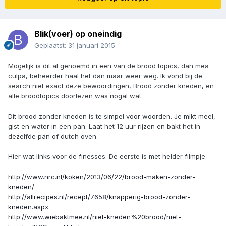
Blik(voer) op oneindig
Geplaatst:
31 januari 2015
Mogelijk is dit al genoemd in een van de brood topics, dan mea
culpa, beheerder haal het dan maar weer weg. Ik vond bij de
search niet exact deze bewoordingen, Brood zonder kneden, en
alle broodtopics doorlezen was nogal wat.
Dit brood zonder kneden is te simpel voor woorden. Je mikt meel,
gist en water in een pan. Laat het 12 uur rijzen en bakt het in
dezelfde pan of dutch oven.
Hier wat links voor de finesses. De eerste is met helder filmpje.
http://www.nrc.nl/koken/2013/06/22/brood-maken-zonder-
kneden/
http://allrecipes.nl/recept/7658/knapperig-brood-zonder-
kneden.aspx
http://www.wiebaktmee.nl/niet-kneden%20brood/niet-