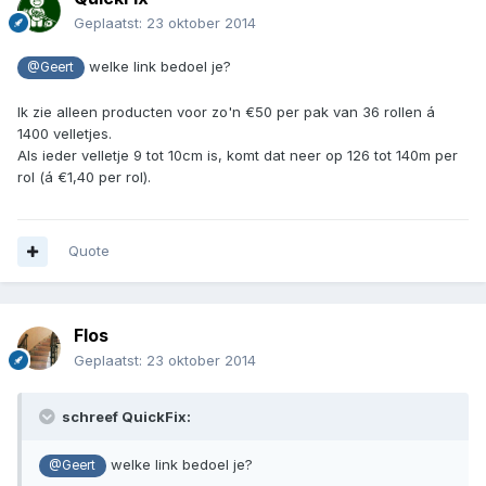
Geplaatst:
23 oktober 2014
welke link bedoel je?
@Geert
Ik zie alleen producten voor zo'n €50 per pak van 36 rollen á
1400 velletjes.
Als ieder velletje 9 tot 10cm is, komt dat neer op 126 tot 140m per
rol (á €1,40 per rol).
Quote
Flos
Geplaatst:
23 oktober 2014
schreef QuickFix:
welke link bedoel je?
@Geert