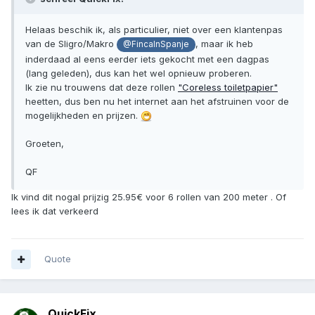
Helaas beschik ik, als particulier, niet over een klantenpas
van de Sligro/Makro
, maar ik heb
@FincaInSpanje
inderdaad al eens eerder iets gekocht met een dagpas
(lang geleden), dus kan het wel opnieuw proberen.
Ik zie nu trouwens dat deze rollen
"Coreless toiletpapier"
heetten, dus ben nu het internet aan het afstruinen voor de
mogelijkheden en prijzen.
Groeten,
QF
Ik vind dit nogal prijzig 25.95€ voor 6 rollen van 200 meter . Of
lees ik dat verkeerd
Quote
QuickFix