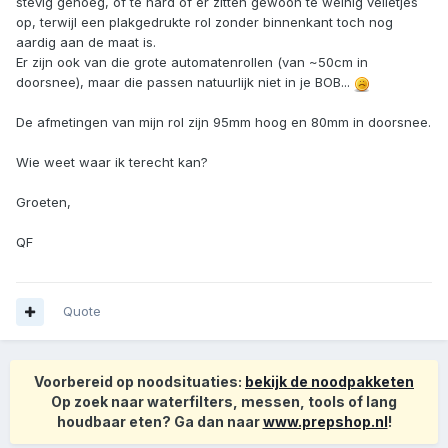
stevig genoeg, of té hard of er zitten gewoon te weinig velletjes
op, terwijl een plakgedrukte rol zonder binnenkant toch nog
aardig aan de maat is.
Er zijn ook van die grote automatenrollen (van ~50cm in
doorsnee), maar die passen natuurlijk niet in je BOB...
De afmetingen van mijn rol zijn 95mm hoog en 80mm in doorsnee.
Wie weet waar ik terecht kan?
Groeten,
QF
Quote
Voorbereid op noodsituaties:
bekijk de noodpakketen
Op zoek naar waterfilters, messen, tools of lang
houdbaar eten? Ga dan naar
www.prepshop.nl
!