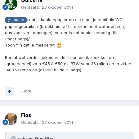
QuickFix
Geplaatst:
23 oktober 2014
: dat is keukenpapier en die moet je nooit als WC-
@houthe
papier gebruiken (breekt niet af bij contact met water en zorgt
dus voor verstoppingen), verder is dat papier onnodig dik
(meerlaags)/
Toch fijn dat je meedenkt.
Ben al wel verder gekomen: de rollen die ik zoek kosten
(groothandel) zo'n €45 á €50 ex. BTW voor 36 rollen en er zitten
1400 velletjes op (of 900 bij de 2 laags).
Quote
Flos
Geplaatst:
23 oktober 2014
schreef QuickFix: