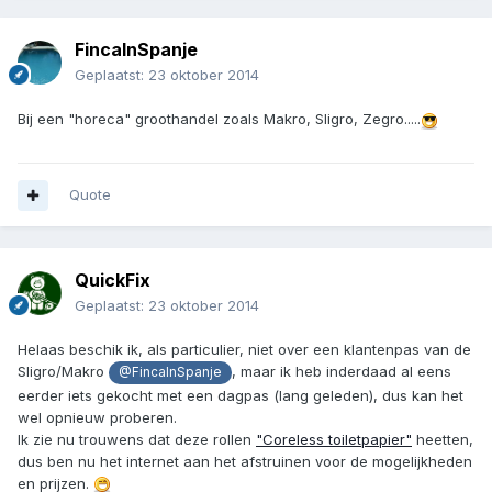
FincaInSpanje
Geplaatst:
23 oktober 2014
Bij een "horeca" groothandel zoals Makro, Sligro, Zegro.....
Quote
QuickFix
Geplaatst:
23 oktober 2014
Helaas beschik ik, als particulier, niet over een klantenpas van de
Sligro/Makro
, maar ik heb inderdaad al eens
@FincaInSpanje
eerder iets gekocht met een dagpas (lang geleden), dus kan het
wel opnieuw proberen.
Ik zie nu trouwens dat deze rollen
"Coreless toiletpapier"
heetten,
dus ben nu het internet aan het afstruinen voor de mogelijkheden
en prijzen.