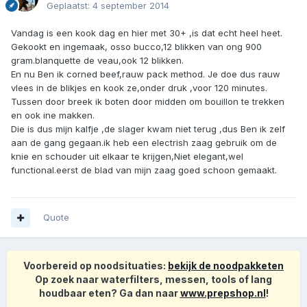
Geplaatst:
4 september 2014
Vandag is een kook dag en hier met 30+ ,is dat echt heel heet.
Gekookt en ingemaak, osso bucco,12 blikken van ong 900
gram.blanquette de veau,ook 12 blikken.
En nu Ben ik corned beef,rauw pack method. Je doe dus rauw
vlees in de blikjes en kook ze,onder druk ,voor 120 minutes.
Tussen door breek ik boten door midden om bouillon te trekken
en ook ine makken.
Die is dus mijn kalfje ,de slager kwam niet terug ,dus Ben ik zelf
aan de gang gegaan.ik heb een electrish zaag gebruik om de
knie en schouder uit elkaar te krijgen,Niet elegant,wel
functional.eerst de blad van mijn zaag goed schoon gemaakt.
Quote
Voorbereid op noodsituaties:
bekijk de noodpakketen
Op zoek naar waterfilters, messen, tools of lang
houdbaar eten? Ga dan naar
www.prepshop.nl
!