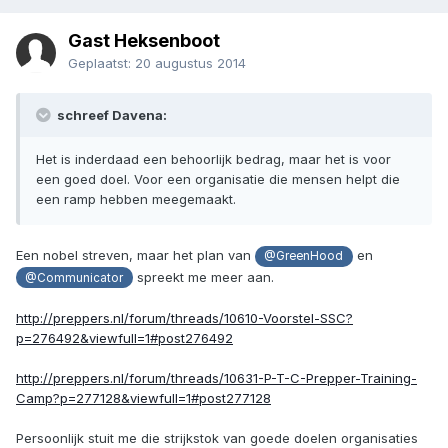
Gast Heksenboot
Geplaatst:
20 augustus 2014
schreef Davena:
Het is inderdaad een behoorlijk bedrag, maar het is voor
een goed doel. Voor een organisatie die mensen helpt die
een ramp hebben meegemaakt.
Een nobel streven, maar het plan van
en
@GreenHood
spreekt me meer aan.
@Communicator
http://preppers.nl/forum/threads/10610-Voorstel-SSC?
p=276492&viewfull=1#post276492
http://preppers.nl/forum/threads/10631-P-T-C-Prepper-Training-
Camp?p=277128&viewfull=1#post277128
Persoonlijk stuit me die strijkstok van goede doelen organisaties