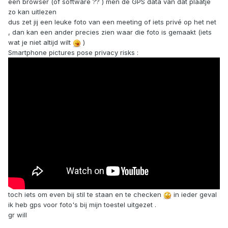
een browser (of software ?? ) men de GPS data van dat plaatje
zo kan uitlezen
dus zet jij een leuke foto van een meeting of iets privé op het net
, dan kan een ander precies zien waar die foto is gemaakt (iets
wat je niet altijd wilt
)
Smartphone pictures pose privacy risks :
toch iets om even bij stil te staan en te checken
in ieder geval
ik heb gps voor foto's bij mijn toestel uitgezet .
gr will