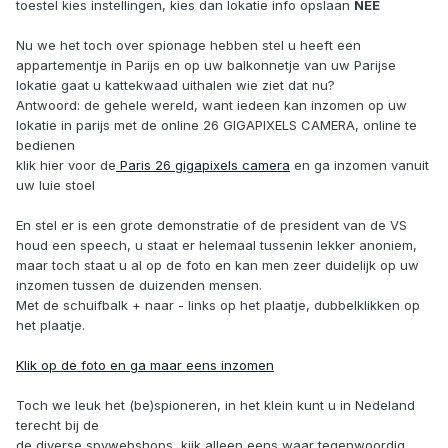
toestel kies instellingen, kies dan lokatie info opslaan
NEE
Nu we het toch over spionage hebben stel u heeft een
appartementje in Parijs en op uw balkonnetje van uw Parijse
lokatie gaat u kattekwaad uithalen wie ziet dat nu?
Antwoord: de gehele wereld, want iedeen kan inzomen op uw
lokatie in parijs met de online 26 GIGAPIXELS CAMERA, online te
bedienen
klik hier voor de
Paris 26 gigapixels camera
en ga inzomen vanuit
uw luie stoel
En stel er is een grote demonstratie of de president van de VS
houd een speech, u staat er helemaal tussenin lekker anoniem,
maar toch staat u al op de foto en kan men zeer duidelijk op uw
inzomen tussen de duizenden mensen.
Met de schuifbalk + naar - links op het plaatje, dubbelklikken op
het plaatje.
Klik op de foto en ga maar eens inzomen
Toch we leuk het (be)spioneren, in het klein kunt u in Nedeland
terecht bij de
de diverse spywebshops, kijk alleen eens waar tegenwoordig