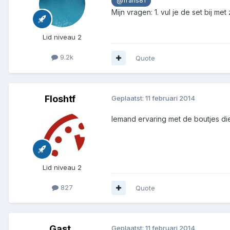
@frans81
Mijn vragen: 1. vul je de set bij 
Lid niveau 2
9.2k
Quote
Floshtf
Geplaatst:
11 februari 2014
Iemand ervaring met de boutjes di
Lid niveau 2
827
Quote
Gast
Geplaatst:
11 februari 2014