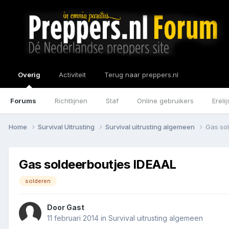
Overig
Activiteit
Terug naar preppers.nl
Forums
Richtlijnen
Staf
Online gebruikers
Erelij
Home
Survival Uitrusting
Survival uitrusting algemeen
Gas so
Gas soldeerboutjes IDEAAL
solderen
Door Gast
11 februari 2014
in
Survival uitrusting algemeen