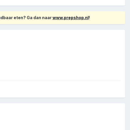
oudbaar eten? Ga dan naar
www.prepshop.nl
!