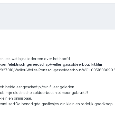
en iets wat bijna iedereen over het hoofd
ppen/elektrisch_gereedschap/weller_gassoldeerbout_kit.htm
uct/827010/Weller-Weller-Portasol-gassoldeerbout-WC1-005160809
b beide aangeschaft pl/min 5 jaar geleden.
eb mijn electrische soldeerbout niet meer gebruikt!!!
,klein en onmisbaar.
m:confused:De benodigde gasflesjes zijn klein en redelijk goedkoop.