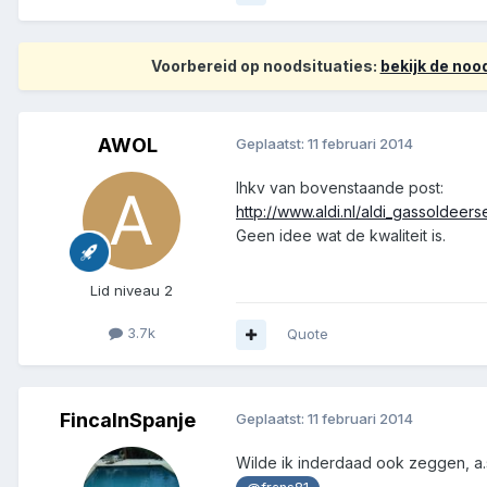
Voorbereid op noodsituaties:
bekijk de no
AWOL
Geplaatst:
11 februari 2014
Ihkv van bovenstaande post:
http://www.aldi.nl/aldi_gassoldeer
Geen idee wat de kwaliteit is.
Lid niveau 2
3.7k
Quote
FincaInSpanje
Geplaatst:
11 februari 2014
Wilde ik inderdaad ook zeggen, a.s.