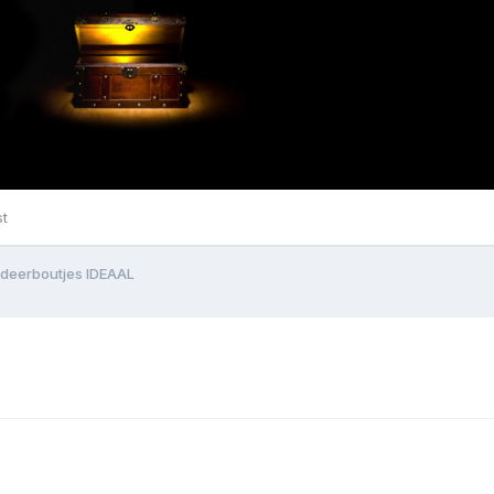
st
ldeerboutjes IDEAAL