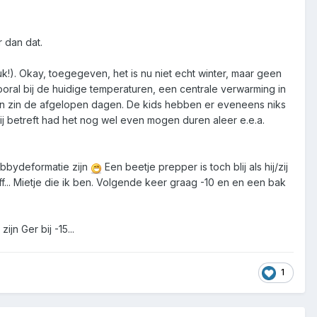
r dan dat.
). Okay, toegegeven, het is nu niet echt winter, maar geen
ooral bij de huidige temperaturen, een centrale verwarming in
ijn zin de afgelopen dagen. De kids hebben er eveneens niks
 betreft had het nog wel even mogen duren aleer e.e.a.
obbydeformatie zijn
Een beetje prepper is toch blij als hij/zij
... Mietje die ik ben. Volgende keer graag -10 en en een bak
 zijn Ger bij -15...
1