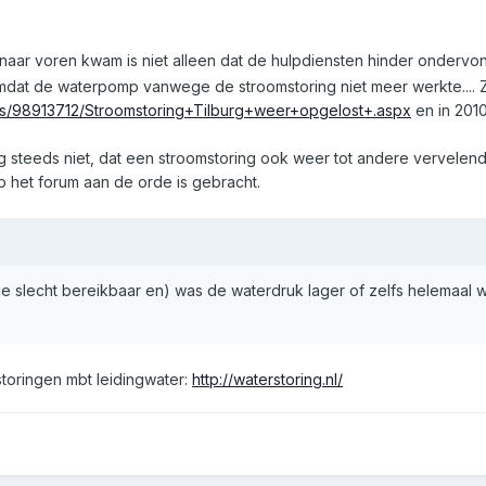
cht naar voren kwam is niet alleen dat de hulpdiensten hinder onderv
dat de waterpomp vanwege de stroomstoring niet meer werkte.... Zi
ws/98913712/Stroomstoring+Tilburg+weer+opgelost+.aspx
en in 201
g steeds niet, dat een stroomstoring ook weer tot andere vervelend
op het forum aan de orde is gebracht.
tie slecht bereikbaar en) was de waterdruk lager of zelfs helemaal
storingen mbt leidingwater:
http://waterstoring.nl/