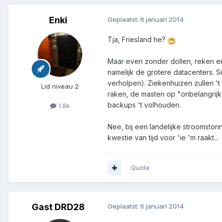
Enki
Geplaatst:
6 januari 2014
Tja, Friesland he?
Maar even zonder dollen, reken er
namelijk de grotere datacenters. 
verholpen). Ziekenhuizen zullen '
Lid niveau 2
raken, de masten op "onbelangrij
backups 't volhouden.
1.8k
Nee, bij een landelijke stroomstori
kwestie van tijd voor 'ie 'm raakt...
Quote
Gast DRD28
Geplaatst:
6 januari 2014