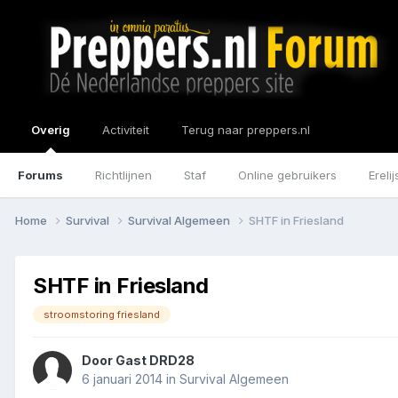
Overig
Activiteit
Terug naar preppers.nl
Forums
Richtlijnen
Staf
Online gebruikers
Erelij
Home
Survival
Survival Algemeen
SHTF in Friesland
SHTF in Friesland
stroomstoring friesland
Door Gast DRD28
6 januari 2014
in
Survival Algemeen