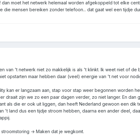
elfs! dan moet het netwerk helemaal worden afgekoppeld tot elke ce
e die mensen bereiken zonder telefoon... dat gaat wel een tijdje d
n van 't netwerk niet zo makkelijk is als 't klinkt. Ik weet niet of de 
iet opstarten maar hebben daar (veel) energie van 't net voor nodi
facility kan er langzaam aan, stap voor stap weer begonnen worden 
r draait zijn we zo een paar dagen verder, zo niet langer. En dan g
 als die er ook uit liggen, dan heeft Nederland gewoon een dik tek
n 't land dus een tijdje stroom hebben, daarna een ander deel, da
ppij.
ijke stroomstoring -> Maken dat je wegkomt.