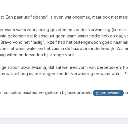
ost! Een paar uur "slechts". Is even wat ongemak, maar ook niet mee
r warm watervoorziening gezeten en zonder verwarming (ketel stuk!
nclusie gekomen dat ik absoluut geen warm water nodig heb en dat, v
w Bravo vond het "lastig", ikzelf had het buitengewoon goed naar m
 met warm water en het vuur in de haard brandde heerlijk! Wat mij
aag willen ondervinden bij strenge vorst.
ige stroomuitval. Maar ja, dat zal wel een vorm van beroeps- eh, h
dan was dit nog maar 5 dagen zonder verwarming en warm water. Pfff
een complete amateur vergeleken bij bijvoorbeeld
in
@gerbewoner