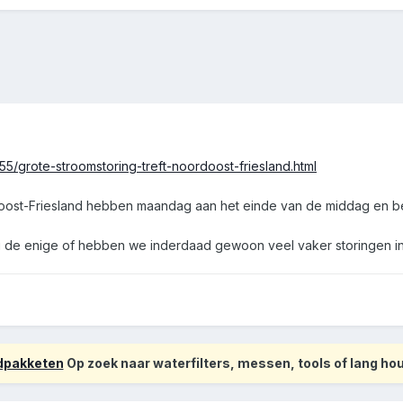
5/grote-stroomstoring-treft-noordoost-friesland.html
oost-Friesland hebben maandag aan het einde van de middag en beg
 nu de enige of hebben we inderdaad gewoon veel vaker storingen in
odpakketen
Op zoek naar waterfilters, messen, tools of lang h