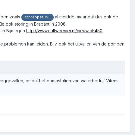
onden zoals
al meldde, maar dat dus ook de
@prepper053
e ook storing in Brabant in 2008:
0 in Nijmegen
http://www.nultweevier.nl/nieuws/5450
e problemen kan leiden. Bijv. ook het uitvallen van de pompen
 weggevallen, omdat het pompstation van waterbedrijf Vitens