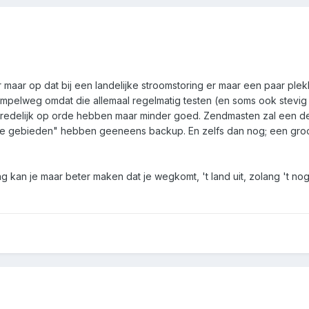
 maar op dat bij een landelijke stroomstoring er maar een paar ple
Simpelweg omdat die allemaal regelmatig testen (en soms ook stevi
t redelijk op orde hebben maar minder goed. Zendmasten zal een de
ke gebieden" hebben geeneens backup. En zelfs dan nog; een groot
ng kan je maar beter maken dat je wegkomt, 't land uit, zolang 't nog