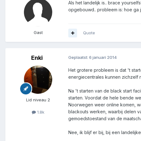
Als het landelijk is.. brace yours
opgebouwd.. probleem is: hoe ga j
Gast
Quote
Enki
Geplaatst:
6 januari 2014
Het grotere probleem is dat 't starte
energiecentrales kunnen zichzelf n
Na 't starten van de black start 
starten. Voordat de hele bende wee
Lid niveau 2
Noorwegen weer online komen, want
blackouts werken, waarbij delen va
1.8k
gemoedstoestand van de maatscha
Nee, ik blijf er bij, bij een landel