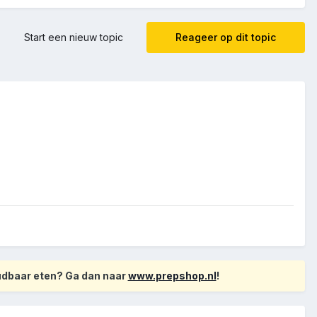
Start een nieuw topic
Reageer op dit topic
oudbaar eten? Ga dan naar
www.prepshop.nl
!