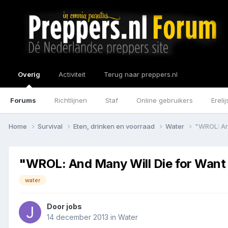
Overig
Activiteit
Terug naar preppers.nl
Forums
Richtlijnen
Staf
Online gebruikers
Erelij
Home
Survival
Eten, drinken en voorraad
Water
"WROL: And
"WROL: And Many Will Die for Want
water
Door
jobs
14 december 2013
in
Water