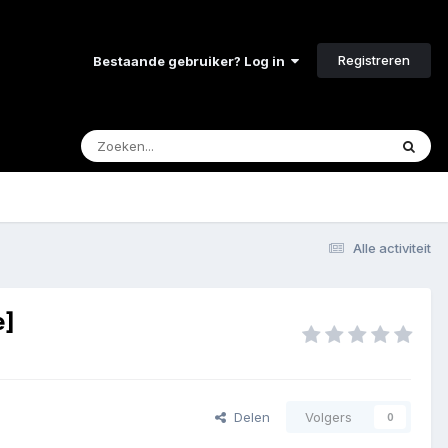
Registreren
Bestaande gebruiker? Log in
Alle activiteit
e]
Delen
Volgers
0