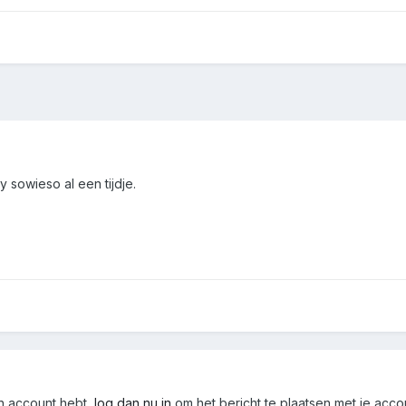
 sowieso al een tijdje.
en account hebt,
log dan nu in
om het bericht te plaatsen met je acco