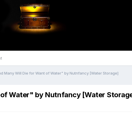
st
 Many Will Die for Want of Water" by Nutnfancy [Water Storage]
 of Water" by Nutnfancy [Water Storag