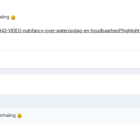
haling
/7943-VIDEO-nutnfancy-over-wateropslag-en-houdbaarheid?highligh
herhaling