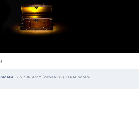
st
nicatie
27.385Mhz (kanaal 38) usa te horen!