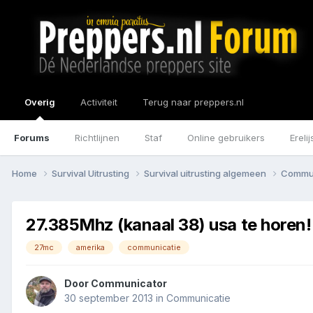
Overig
Activiteit
Terug naar preppers.nl
Forums
Richtlijnen
Staf
Online gebruikers
Erelij
Home
Survival Uitrusting
Survival uitrusting algemeen
Commu
27.385Mhz (kanaal 38) usa te horen!
27mc
amerika
communicatie
Door
Communicator
30 september 2013
in
Communicatie