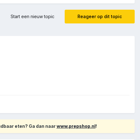
Start een nieuw topic
Reageer op dit topic
oudbaar eten? Ga dan naar
www.prepshop.nl
!