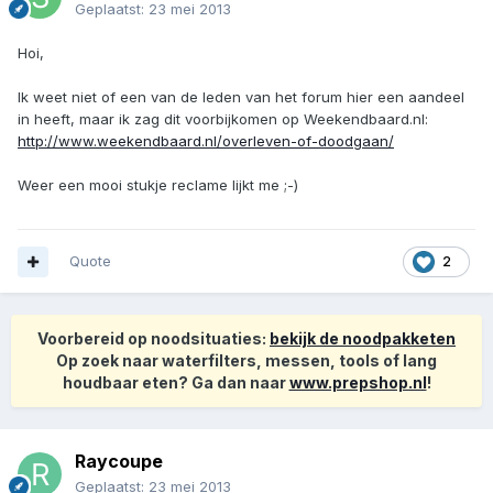
Geplaatst:
23 mei 2013
Hoi,
Ik weet niet of een van de leden van het forum hier een aandeel
in heeft, maar ik zag dit voorbijkomen op Weekendbaard.nl:
http://www.weekendbaard.nl/overleven-of-doodgaan/
Weer een mooi stukje reclame lijkt me ;-)
Quote
2
Voorbereid op noodsituaties:
bekijk de noodpakketen
Op zoek naar waterfilters, messen, tools of lang
houdbaar eten? Ga dan naar
www.prepshop.nl
!
Raycoupe
Geplaatst:
23 mei 2013