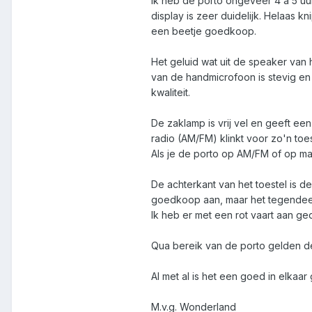
Ik heb de porto ongeveer 4 á 5 uur
display is zeer duidelijk. Helaas k
een beetje goedkoop.
Het geluid wat uit de speaker van 
van de handmicrofoon is stevig en 
kwaliteit.
De zaklamp is vrij vel en geeft een
radio (AM/FM) klinkt voor zo'n toes
Als je de porto op AM/FM of op m
De achterkant van het toestel is de
goedkoop aan, maar het tegendee
Ik heb er met een rot vaart aan g
Qua bereik van de porto gelden dez
Al met al is het een goed in elkaa
M.v.g. Wonderland