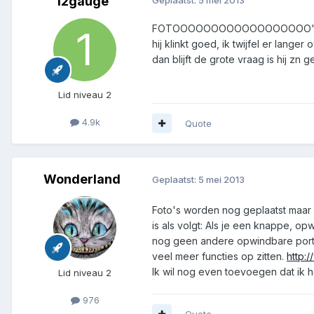
12gauge
Geplaatst:
5 mei 2013
FOTOOOOOOOOOOOOOOOOOO
hij klinkt goed, ik twijfel er lange
dan blijft de grote vraag is hij zn 
Lid niveau 2
4.9k
Quote
Wonderland
Geplaatst:
5 mei 2013
Foto's worden nog geplaatst maar 
is als volgt: Als je een knappe, o
nog geen andere opwindbare portof
veel meer functies op zitten.
http:
Ik wil nog even toevoegen dat ik h
Lid niveau 2
976
Quote