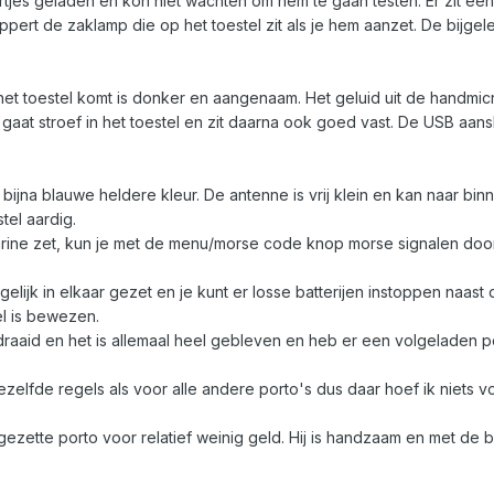
tjes geladen en kon niet wachten om hem te gaan testen. Er zit een 
nippert de zaklamp die op het toestel zit als je hem aanzet. De bijge
het toestel komt is donker en aangenaam. Het geluid uit de handmicro
gaat stroef in het toestel en zit daarna ook goed vast. De USB aans
 bijna blauwe heldere kleur. De antenne is vrij klein en kan naar bin
tel aardig.
arine zet, kun je met de menu/morse code knop morse signalen doo
gelijk in elkaar gezet en je kunt er losse batterijen instoppen naast
l is bewezen.
edraaid en het is allemaal heel gebleven en heb er een volgeladen
elfde regels als voor alle andere porto's dus daar hoef ik niets vo
r gezette porto voor relatief weinig geld. Hij is handzaam en met 