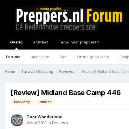
Overig
Activiteit
Terug naar preppers.nl
Forums
Richtlijnen
Staf
Online gebruikers
Erelij
Home
Survival Uitrusting
Reviews
[Review] Midland Base Ca
[Review] Midland Base Camp 446
basecamp
midland
Door
Wonderland
4 mei 2013
in
Reviews