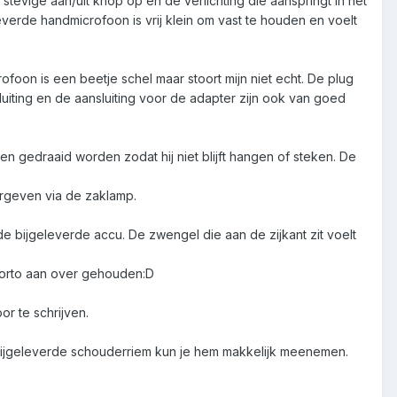
stevige aan/uit knop op en de verlichting die aanspringt in het
leverde handmicrofoon is vrij klein om vast te houden en voelt
foon is een beetje schel maar stoort mijn niet echt. De plug
luiting en de aansluiting voor de adapter zijn ook van goed
nen gedraaid worden zodat hij niet blijft hangen of steken. De
rgeven via de zaklamp.
 de bijgeleverde accu. De zwengel die aan de zijkant zit voelt
 porto aan over gehouden:D
or te schrijven.
de bijgeleverde schouderriem kun je hem makkelijk meenemen.