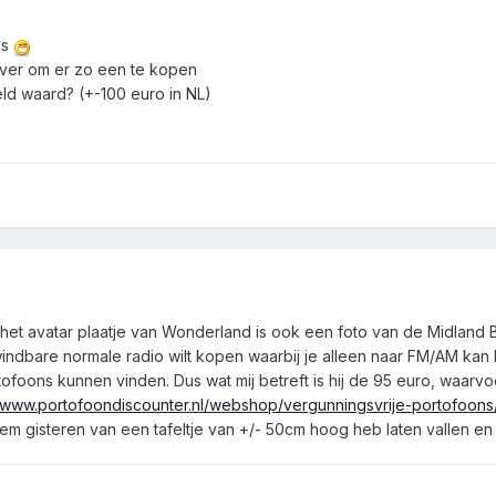
's
r over om er zo een te kopen
geld waard? (+-100 euro in NL)
het avatar plaatje van Wonderland is ook een foto van de Midland B
pwindbare normale radio wilt kopen waarbij je alleen naar FM/AM kan 
oons kunnen vinden. Dus wat mij betreft is hij de 95 euro, waarv
//www.portofoondiscounter.nl/webshop/vergunningsvrije-portofoons
em gisteren van een tafeltje van +/- 50cm hoog heb laten vallen en 