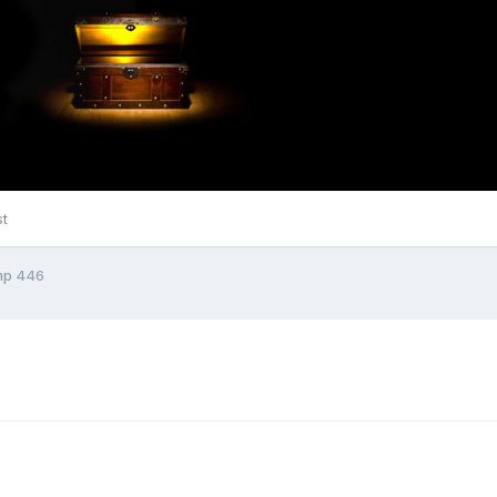
st
mp 446