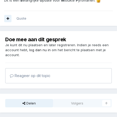
Dit is een
B
elangrijke
U
pdate voor
M
islukte
P
yromanen.
Quote
Doe mee aan dit gesprek
Je kunt dit nu plaatsen en later registreren. Indien je reeds een
account hebt,
log dan nu in
om het bericht te plaatsen met je
account.
Reageer op dit topic
Delen
Volgers
0