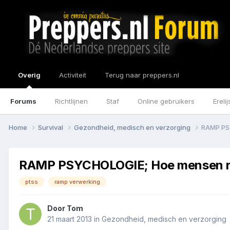
Overig
Activiteit
Terug naar preppers.nl
Forums
Richtlijnen
Staf
Online gebruikers
Erelij
Home
Survival
Gezondheid, medisch en verzorging
RAMP PSY
RAMP PSYCHOLOGIE; Hoe mensen rea
ptss
ramp verwerking
Door
Tom
21 maart 2013
in
Gezondheid, medisch en verzorging