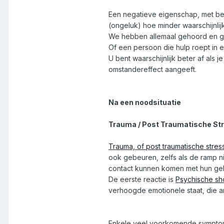
Een negatieve eigenschap, met betr
(ongeluk) hoe minder waarschijnlijk
We hebben allemaal gehoord en gel
Of een persoon die hulp roept in e
U bent waarschijnlijk beter af als
omstandereffect aangeeft.
Na een noodsituatie
Trauma / Post Traumatische St
Trauma, of post traumatische stres
ook gebeuren, zelfs als de ramp nie
contact kunnen komen met hun geli
De eerste reactie is
Psychische sh
verhoogde emotionele staat, die a
Enkele veel voorkomende symptome