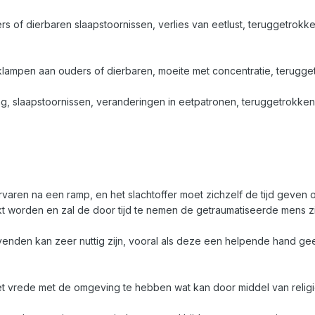
s of dierbaren slaapstoornissen, verlies van eetlust, teruggetrokk
stklampen aan ouders of dierbaren, moeite met concentratie, terugg
drag, slaapstoornissen, veranderingen in eetpatronen, teruggetrokke
rvaren na een ramp, en het slachtoffer moet zichzelf de tijd geven
 worden en zal de door tijd te nemen de getraumatiseerde mens zic
den kan zeer nuttig zijn, vooral als deze een helpende hand geef
het vrede met de omgeving te hebben wat kan door middel van relig