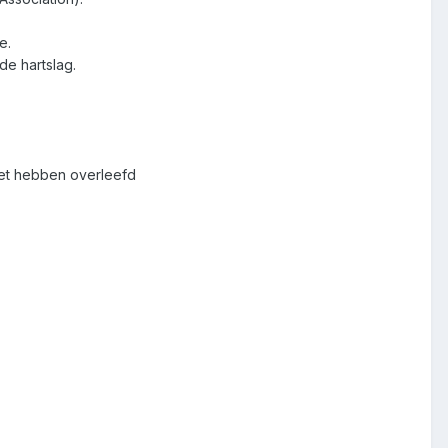
e.
de hartslag.
iet hebben overleefd