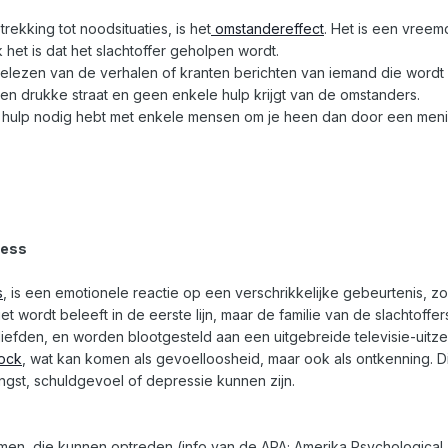
ekking tot noodsituaties, is het
omstandereffect
. Het is een vreemd
 het is dat het slachtoffer geholpen wordt.
ezen van de verhalen of kranten berichten van iemand die wordt b
en drukke straat en geen enkele hulp krijgt van de omstanders.
 je hulp nodig hebt met enkele mensen om je heen dan door een meni
ress
s
, is een emotionele reactie op een verschrikkelijke gebeurtenis, z
t wordt beleeft in de eerste lijn, maar de familie van de slachtoffer
efden, en worden blootgesteld aan een uitgebreide televisie-uitz
ock
, wat kan komen als gevoelloosheid, maar ook als ontkenning. 
ngst, schuldgevoel of depressie kunnen zijn.
n, die kunnen optreden (info van de APA; Amerika Psychological A