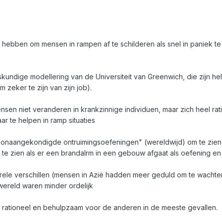
ng hebben om mensen in rampen af te schilderen als snel in paniek te
iskundige modellering van de Universiteit van Greenwich, die zijn
 zeker te zijn van zijn job).
mensen niet veranderen in krankzinnige individuen, maar zich heel ra
 te helpen in ramp situaties
n "onaangekondigde ontruimingsoefeningen" (wereldwijd) om te zie
m te zien als er een brandalrm in een gebouw afgaat als oefening e
rele verschillen (mensen in Azië hadden meer geduld om te wachte
wereld waren minder ordelijk
 rationeel en behulpzaam voor de anderen in de meeste gevallen.