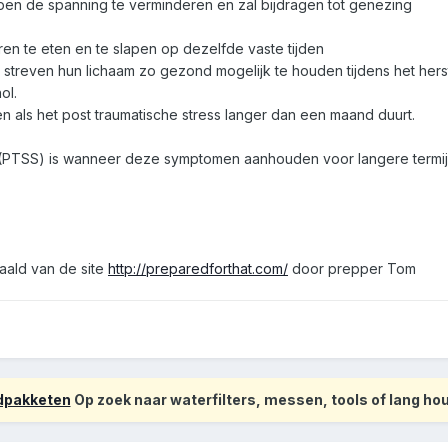
pen de spanning te verminderen en zal bijdragen tot genezing
en te eten en te slapen op dezelfde vaste tijden
 streven hun lichaam zo gezond mogelijk te houden tijdens het he
ol.
en als het post traumatische stress langer dan een maand duurt.
s (PTSS) is wanneer deze symptomen aanhouden voor langere termij
taald van de site
http://preparedforthat.com/
door prepper Tom
odpakketen
Op zoek naar waterfilters, messen, tools of lang h