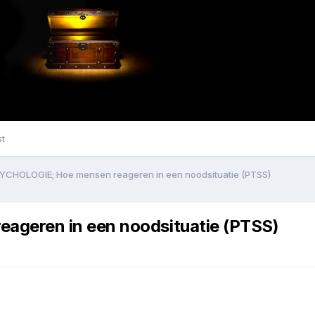
st
CHOLOGIE; Hoe mensen reageren in een noodsituatie (PTSS)
geren in een noodsituatie (PTSS)