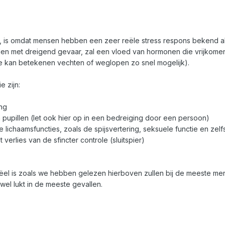
, is omdat mensen hebben een zeer reële stress respons bekend als
met dreigend gevaar, zal een vloed van hormonen die vrijkomen in
e kan betekenen vechten of weglopen zo snel mogelijk).
 zijn:
ng
 pupillen (let ook hier op in een bedreiging door een persoon)
 lichaamsfuncties, zoals de spijsvertering, seksuele functie en zelf
verlies van de sfincter controle (sluitspier)
ëel is zoals we hebben gelezen hierboven zullen bij de meeste me
wel lukt in de meeste gevallen.