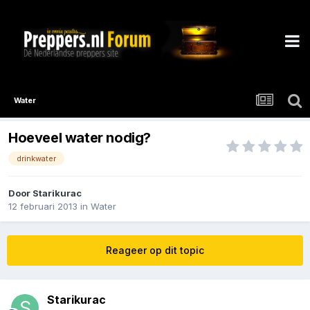
Water
Hoeveel water nodig?
drinkwater
Door
Starikurac
12 februari 2013
in
Water
Reageer op dit topic
Starikurac