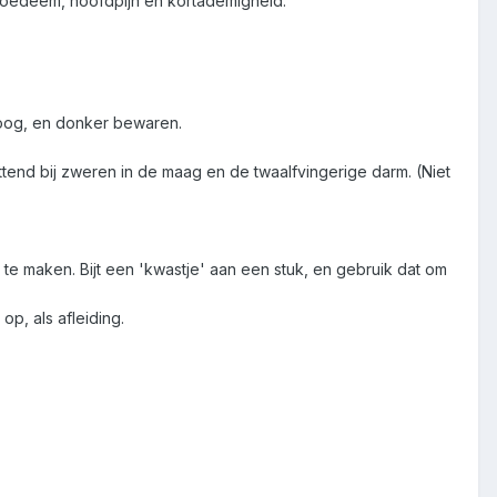
, oedeem, hoofdpijn en kortademigheid.
droog, en donker bewaren.
ttend bij zweren in de maag en de twaalfvingerige darm. (Niet
 maken. Bijt een 'kwastje' aan een stuk, en gebruik dat om
p, als afleiding.