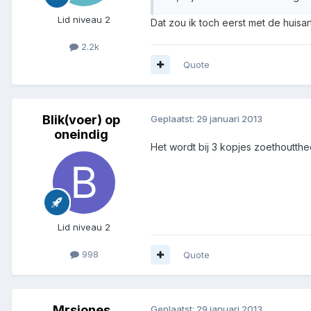
Lid niveau 2
Dat zou ik toch eerst met de huis
2.2k
Quote
Blik(voer) op
Geplaatst:
29 januari 2013
oneindig
Het wordt bij 3 kopjes zoethoutth
Lid niveau 2
998
Quote
Mrsjones
Geplaatst:
29 januari 2013