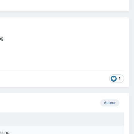
ng.
1
Auteur
ssing.