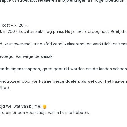
mptie van zoethout resulteren in bijwerkingen als hoge bloeddruk
 kost +/-  20,=.
 ik in 2007 kocht smaakt nog prima. Nu ja, het is droog hout. Koel, 
nd, krampwerend, urine afdrijvend, kalmerend, en werkt licht ontsme
gevoegd, vanwege de smaak.
tende eigenschappen, goed gebruikt worden om de tanden schoon te
 Niet zozeer door werkzame bestanddelen, als wel door het kauwen o
 thee.
tijd wel wat van bij me.
ard om er een voorraadje van in huis te hebben.