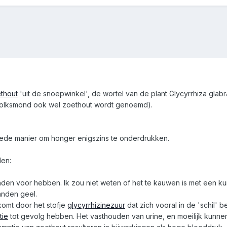
thout
'uit de snoepwinkel', de wortel van de plant Glycyrrhiza glabr
volksmond ook wel zoethout wordt genoemd).
 goede manier om honger enigszins te onderdrukken.
len:
anden voor hebben. Ik zou niet weten of het te kauwen is met een kun
anden geel.
komt door het stofje
glycyrrhizinezuur
dat zich vooral in de 'schil' b
tie
tot gevolg hebben. Het vasthouden van urine, en moeilijk kunne