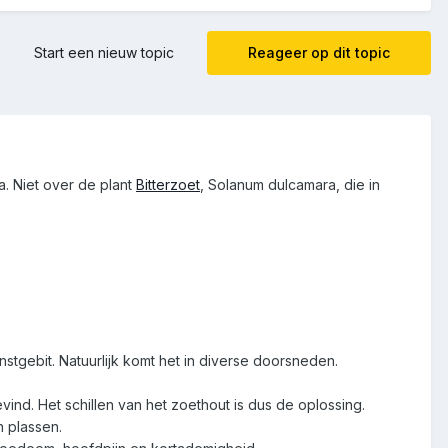
Start een nieuw topic
Reageer op dit topic
a. Niet over de plant
Bitterzoet
, Solanum dulcamara, die in
stgebit. Natuurlijk komt het in diverse doorsneden.
evind. Het schillen van het zoethout is dus de oplossing.
n plassen.