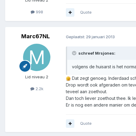
998
Quote
Marc67NL
Geplaatst:
29 januari 2013
schreef Mrsjones:
volgens de huisarst is het norma
Lid niveau 2
Dat zegt genoeg. Inderdaad schro
Drop wordt ook afgeraden om tevee
2.2k
teveel aan zoethout.
Dan toch liever zoethout thee. Ik l
Er is nog een andere manier om de 
Quote