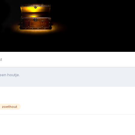
st
een houtje.
zoethout