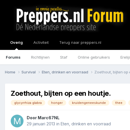
Overig
Activiteit
Terug naar preppers.nl
Forums
Richtlijnen
Staf
Online gebruikers
Erelij
Home
Survival
Eten, drinken en voorraad
Zoethout, bijten op 
Zoethout, bijten op een houtje.
glycyrrhiza glabra
honger
kruidengeneeskunde
thee
Door
Marc67NL
29 januari 2013
in
Eten, drinken en voorraad