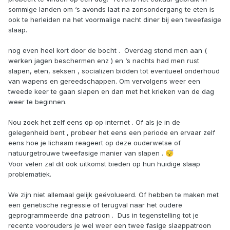
sommige landen om ‘s avonds laat na zonsondergang te eten is
ook te herleiden na het voormalige nacht diner bij een tweefasige
slaap.
nog even heel kort door de bocht . Overdag stond men aan (
werken jagen beschermen enz ) en ‘s nachts had men rust
slapen, eten, seksen , socializen bidden tot eventueel onderhoud
van wapens en gereedschappen. Om vervolgens weer een
tweede keer te gaan slapen en dan met het krieken van de dag
weer te beginnen.
Nou zoek het zelf eens op op internet . Of als je in de
gelegenheid bent , probeer het eens een periode en ervaar zelf
eens hoe je lichaam reageert op deze ouderwetse of
natuurgetrouwe tweefasige manier van slapen .
😴
Voor velen zal dit ook uitkomst bieden op hun huidige slaap
problematiek.
We zijn niet allemaal gelijk geëvolueerd. Of hebben te maken met
een genetische regressie of terugval naar het oudere
geprogrammeerde dna patroon . Dus in tegenstelling tot je
recente voorouders je wel weer een twee fasige slaappatroon