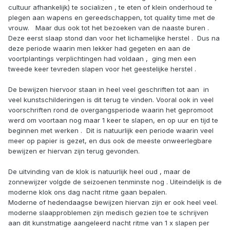
cultuur afhankelijk) te socializen , te eten of klein onderhoud te
plegen aan wapens en gereedschappen, tot quality time met de
vrouw. Maar dus ook tot het bezoeken van de naaste buren .
Deze eerst slaap stond dan voor het lichamelijke herstel . Dus na
deze periode waarin men lekker had gegeten en aan de
voortplantings verplichtingen had voldaan , ging men een
tweede keer tevreden slapen voor het geestelijke herstel .
De bewijzen hiervoor staan in heel veel geschriften tot aan in
veel kunstschilderingen is dit terug te vinden. Vooral ook in veel
voorschriften rond de overgangsperiode waarin het gepromoot
werd om voortaan nog maar 1 keer te slapen, en op uur en tijd te
beginnen met werken . Dit is natuurlijk een periode waarin veel
meer op papier is gezet, en dus ook de meeste onweerlegbare
bewijzen er hiervan zijn terug gevonden.
De uitvinding van de klok is natuurlijk heel oud , maar de
zonnewijzer volgde de seizoenen tenminste nog . Uiteindelijk is de
moderne klok ons dag nacht ritme gaan bepalen.
Moderne of hedendaagse bewijzen hiervan zijn er ook heel veel.
moderne slaapproblemen zijn medisch gezien toe te schrijven
aan dit kunstmatige aangeleerd nacht ritme van 1 x slapen per