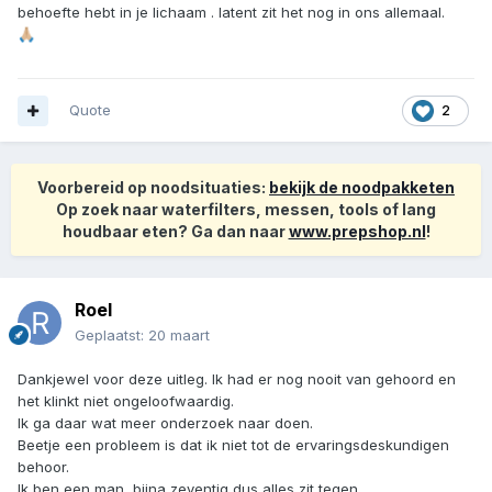
behoefte hebt in je lichaam . latent zit het nog in ons allemaal.
🙏🏼
Quote
2
Voorbereid op noodsituaties:
bekijk de noodpakketen
Op zoek naar waterfilters, messen, tools of lang
houdbaar eten? Ga dan naar
www.prepshop.nl
!
Roel
Geplaatst:
20 maart
Dankjewel voor deze uitleg. Ik had er nog nooit van gehoord en
het klinkt niet ongeloofwaardig.
Ik ga daar wat meer onderzoek naar doen.
Beetje een probleem is dat ik niet tot de ervaringsdeskundigen
behoor.
Ik ben een man, bijna zeventig dus alles zit tegen.