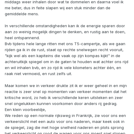
middags weer inhalen door wat te dommelen en daarna voel ik
me beter, dus in feite slapen wij een stuk minder dan de
gemiddelde mens.
In verschillende omstandigheden kan ik de energie sparen door
aan zo weinig mogelijk dingen te denken, en rustig aan te doen,
heel ontspannend.
Bvb tijdens hele lange ritten met ons T5-campertje, als we gaan
rijden ga ik in de rust, staat op rechte snelwegen recht vooruit,
"kijk wel als een kapiteins die vaak op zijn kompas kijkt" in de
achteruitkijk spiegel om in de gaten te houden wat achter ons rijd
en wil inhalen bvb, en zo rijd ik vele kilometers achter één, en
raak niet vermoeid, en rust zelfs uit.
Maar komen we in verkeer drukte zit ik er weer geheel in en mijn
reactie is zeer snel op momenten van verkeer momenten dat het
kritische word, zo heb ik verschillende keren uitsteken en zeer
snel ongelukken kunnen voorkomen door anders rij gedrag.
Een klein voorbeeldje,
We reden op een normale rijksweg in Frankrijk, zie voor ons een
verkeerslicht met een auto voor ons naderen, maar keek ook in
de spiegel, zag die met hoge snelheid naderen en plots sprong
het verkeerslicht op rood de wagen voor ons moest snel stopen,