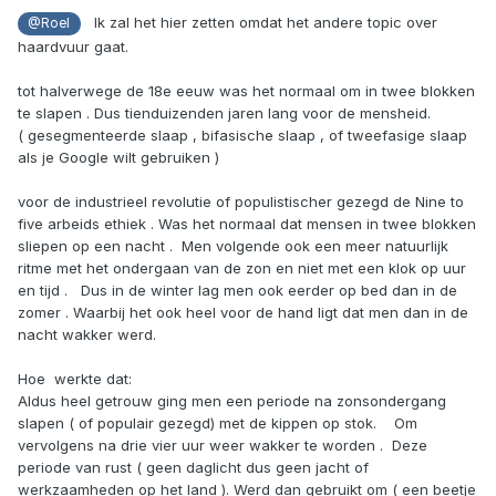
Ik zal het hier zetten omdat het andere topic over
@Roel
haardvuur gaat.
tot halverwege de 18e eeuw was het normaal om in twee blokken
te slapen . Dus tienduizenden jaren lang voor de mensheid.
( gesegmenteerde slaap , bifasische slaap , of tweefasige slaap
als je Google wilt gebruiken )
voor de industrieel revolutie of populistischer gezegd de Nine to
five arbeids ethiek . Was het normaal dat mensen in twee blokken
sliepen op een nacht . Men volgende ook een meer natuurlijk
ritme met het ondergaan van de zon en niet met een klok op uur
en tijd . Dus in de winter lag men ook eerder op bed dan in de
zomer . Waarbij het ook heel voor de hand ligt dat men dan in de
nacht wakker werd.
Hoe werkte dat:
Aldus heel getrouw ging men een periode na zonsondergang
slapen ( of populair gezegd) met de kippen op stok. Om
vervolgens na drie vier uur weer wakker te worden . Deze
periode van rust ( geen daglicht dus geen jacht of
werkzaamheden op het land ). Werd dan gebruikt om ( een beetje