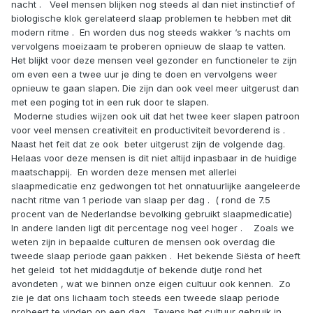
nacht . Veel mensen blijken nog steeds al dan niet instinctief of
biologische klok gerelateerd slaap problemen te hebben met dit
modern ritme . En worden dus nog steeds wakker ‘s nachts om
vervolgens moeizaam te proberen opnieuw de slaap te vatten.
Het blijkt voor deze mensen veel gezonder en functioneler te zijn
om even een a twee uur je ding te doen en vervolgens weer
opnieuw te gaan slapen. Die zijn dan ook veel meer uitgerust dan
met een poging tot in een ruk door te slapen.
Moderne studies wijzen ook uit dat het twee keer slapen patroon
voor veel mensen creativiteit en productiviteit bevorderend is .
Naast het feit dat ze ook beter uitgerust zijn de volgende dag.
Helaas voor deze mensen is dit niet altijd inpasbaar in de huidige
maatschappij. En worden deze mensen met allerlei
slaapmedicatie enz gedwongen tot het onnatuurlijke aangeleerde
nacht ritme van 1 periode van slaap per dag . ( rond de 7.5
procent van de Nederlandse bevolking gebruikt slaapmedicatie)
In andere landen ligt dit percentage nog veel hoger . Zoals we
weten zijn in bepaalde culturen de mensen ook overdag die
tweede slaap periode gaan pakken . Het bekende Siësta of heeft
het geleid tot het middagdutje of bekende dutje rond het
avondeten , wat we binnen onze eigen cultuur ook kennen. Zo
zie je dat ons lichaam toch steeds een tweede slaap periode
probeert te vinden op een dag. Tevens het cultuur gebruik in