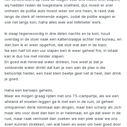
wij hadden reden de toegestane snelheid, dus moest er snel
omheen de politie auto moest weer om ons heen, ik reed vlak
langs de sterk af remmende wagen, zodat de politie wagen er
ook net langs kon, haha alles leek wel millimeter werk.
Ik slaap tegenwoordig in drie delen nachts en te kort, houd
overdag in de stoel vaak een kattenslaapje achter het bureau, en
dan ben ik er weer opgefrist, dat sluit wat aan in de topic.
Na een half tot een uur slapen ben ik weer geheel fris, in totaal
kan ik dus toe met minder slapen.
En goed wat mineraal water drinken, hoe weet je dat je
voldoende water drinkt dat kan je zien aan de plas is die
behoorlijk helder, een heel klein beetje geel net al heel, dan drink
je goed.
Haha een beroeps geheim,
Maar we mogen graag rijden met ons T5-campertje, als we een
afstand af moeten leggen ga ik met een in de rust, zit geheel
ontspannen denk minimaal aan dingen, maar ben scherp als zich
maar iets voor doet dan ben in er helemaal, en ga dat weer in de
rust, maar raak vermoeit dan zoeken we een plek waar we ons
even kunnen strekken, ren wat heen en weer om heel goed door