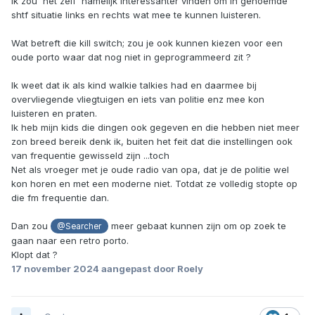
Ik zou het zelf namelijk interessanter vinden om in genoemde
shtf situatie links en rechts wat mee te kunnen luisteren.
Wat betreft die kill switch; zou je ook kunnen kiezen voor een
oude porto waar dat nog niet in geprogrammeerd zit ?
Ik weet dat ik als kind walkie talkies had en daarmee bij
overvliegende vliegtuigen en iets van politie enz mee kon
luisteren en praten.
Ik heb mijn kids die dingen ook gegeven en die hebben niet meer
zon breed bereik denk ik, buiten het feit dat die instellingen ook
van frequentie gewisseld zijn ...toch
Net als vroeger met je oude radio van opa, dat je de politie wel
kon horen en met een moderne niet. Totdat ze volledig stopte op
die fm frequentie dan.
Dan zou
meer gebaat kunnen zijn om op zoek te
@Searcher
gaan naar een retro porto.
Klopt dat ?
17 november 2024
aangepast door Roely