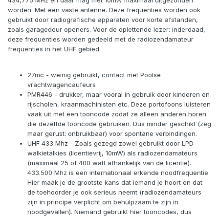
worden. Met een vaste antenne. Deze frequenties worden ook
gebruikt door radiografische apparaten voor korte afstanden,
zoals garagedeur openers. Voor de oplettende lezer: inderdaad,
deze frequenties worden gedeeld met de radiozendamateur
frequenties in het UHF gebied.
27mc - weinig gebruikt, contact met Poolse
vrachtwagencaufeurs
PMR446 - drukker, maar vooral in gebruik door kinderen en
rijscholen, kraanmachinisten etc. Deze portofoons luisteren
vaak uit met een tooncode zodat ze alleen anderen horen
die dezelfde tooncode gebruiken. Dus minder geschikt (zeg
maar gerust: onbruikbaar) voor spontane verbindingen.
UHF 433 Mhz - Zoals gezegd zowel gebruikt door LPD
walkietalkies (licentievrij, 10mW) als radiozendamateurs
(maximaal 25 of 400 watt afhankelijk van de licentie).
433.500 Mhz is een internationaal erkende noodfrequentie.
Hier maak je de grootste kans dat iemand je hoort en dat
de toehoorder je ook serieus neemt (radiozendamateurs
zijn in principe verplicht om behulpzaam te zijn in
noodgevallen). Niemand gebruikt hier tooncodes, dus