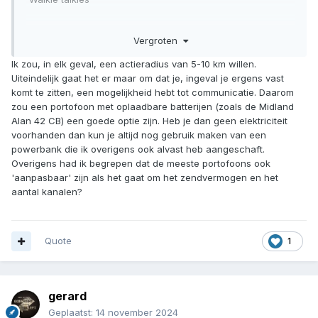
Over welke actieradius wilt u communiceren?
Vergroten
Stedelijk gebied verkleind de actieradius behoorlijk,
Ik zou, in elk geval, een actieradius van 5-10 km willen.
Een te groot bereik kan ook nadelig werken, omdat er dan
Uiteindelijk gaat het er maar om dat je, ingeval je ergens vast
ook meer kans is op meeluisteren
komt te zitten, een mogelijkheid hebt tot communicatie. Daarom
zou een portofoon met oplaadbare batterijen (zoals de Midland
Alan 42 CB) een goede optie zijn. Heb je dan geen elektriciteit
voorhanden dan kun je altijd nog gebruik maken van een
powerbank die ik overigens ook alvast heb aangeschaft.
Overigens had ik begrepen dat de meeste portofoons ook
'aanpasbaar' zijn als het gaat om het zendvermogen en het
aantal kanalen?
Quote
1
gerard
Geplaatst:
14 november 2024