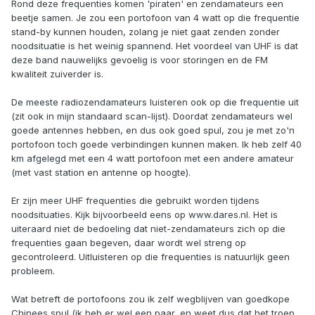
Rond deze frequenties komen 'piraten' en zendamateurs een
beetje samen. Je zou een portofoon van 4 watt op die frequentie
stand-by kunnen houden, zolang je niet gaat zenden zonder
noodsituatie is het weinig spannend. Het voordeel van UHF is dat
deze band nauwelijks gevoelig is voor storingen en de FM
kwaliteit zuiverder is.
De meeste radiozendamateurs luisteren ook op die frequentie uit
(zit ook in mijn standaard scan-lijst). Doordat zendamateurs wel
goede antennes hebben, en dus ook goed spul, zou je met zo'n
portofoon toch goede verbindingen kunnen maken. Ik heb zelf 40
km afgelegd met een 4 watt portofoon met een andere amateur
(met vast station en antenne op hoogte).
Er zijn meer UHF frequenties die gebruikt worden tijdens
noodsituaties. Kijk bijvoorbeeld eens op www.dares.nl. Het is
uiteraard niet de bedoeling dat niet-zendamateurs zich op die
frequenties gaan begeven, daar wordt wel streng op
gecontroleerd. Uitluisteren op die frequenties is natuurlijk geen
probleem.
Wat betreft de portofoons zou ik zelf wegblijven van goedkope
Chinees spul (ik heb er wel een paar, en weet dus dat het troep