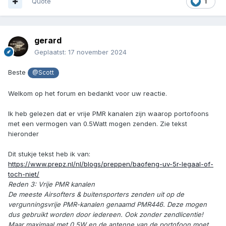
Quote
1
gerard
Geplaatst:
17 november 2024
Beste
@Scott
Welkom op het forum en bedankt voor uw reactie.
Ik heb gelezen dat er vrije PMR kanalen zijn waarop portofoons
met een vermogen van 0.5Watt mogen zenden. Zie tekst
hieronder
Dit stukje tekst heb ik van:
https://www.prepz.nl/nl/blogs/preppen/baofeng-uv-5r-legaal-of-
toch-niet/
Reden 3: Vrije PMR kanalen
De meeste Airsofters & buitensporters zenden uit op de
vergunningsvrije PMR-kanalen genaamd PMR446. Deze mogen
dus gebruikt worden door iedereen. Ook zonder zendlicentie!
Maar maximaal met 0.5W en de antenne van de portofoon moet