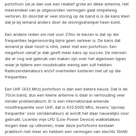
portofoon zie je dan ook een relatief grote en dikke antenne. Het
meerendeel van je uitgezonden vermogen gaat simpelweg
verloren. En doordat er veel storing op de band is is de kans klein
dat je bij iemand anders door de storingsdrempel heen komt.
Een andere reden om niet voor 27mc te kiezen is dat op die
frequenties tegenwoordig bijna geen verkeer is. De kans dat
iemand je daar hoort is nihil, zeker met een portofoon. Een
megafoon vanaf je dak geeft meer kans op succes. De mensen
die er nog wel gebruik van maken zijn over het algemeen types
waar je tijdens een noodsituatie weinig aan zult hebben.
Radiozendamateurs en/of overheden luisteren niet uit op die
frequenties.
Een UHF (433 Mhz) portofoon is dan een betere keuze. Dat is de
70cm band, dus een kleine antenne is daar in verhouding veel
minder problematisch. Er is een internationaal erkende
noodfrequentie voor UHF, dat is 433.5000 Mhz, tevens 'oproep
frequentie' voor zendamateurs al wordt het daar nauwelijks voor
gebruikt. Licentie vrije LPD (Low Power Device) walkietalkies
mogen daar op uitkomen, maar deze portofoons bestaan
praktisch niet meer en hebben een vermogen van slechts 10mW.