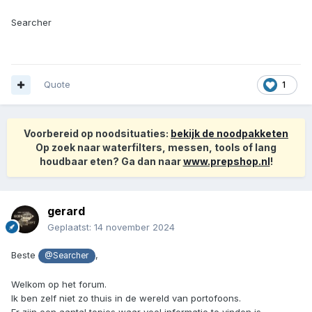
Searcher
Quote
1
Voorbereid op noodsituaties:
bekijk de noodpakketen
Op zoek naar waterfilters, messen, tools of lang
houdbaar eten? Ga dan naar
www.prepshop.nl
!
gerard
Geplaatst:
14 november 2024
Beste
,
@Searcher
Welkom op het forum.
Ik ben zelf niet zo thuis in de wereld van portofoons.
Er zijn een aantal topics waar veel informatie te vinden is.