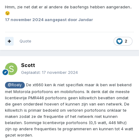
Hmm, zie net dat er al andere de baofengs hebben aangeraden..
😉
17 november 2024
aangepast door Jandar
Quote
2
Scott
Geplaatst:
17 november 2024
De xt660 ken ik niet specifiek maar ik ben wel bekend
@Roely
met Motorola portofoons en mobilofoons. Ik denk dat de meeste
licentievrije PMR446 portofoons geen killswitch bevatten omdat
die geen onderdeel hoeven of kunnen zijn van een netwerk. De
killswitch is primair bedoeld om verloren portofoons onklaar te
maken zodat ze de frequentie of het netwerk niet kunnen
belasten. Sommige licentievrije portofoons (0,5 watt, 446 Mhz)
zijn op andere frequenties te programmeren en kunnen tot 4 watt
gezet worden.