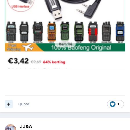
Quote
1
JJ&A