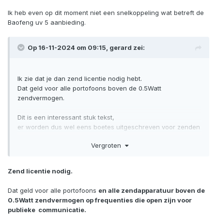
Ik heb even op dit moment niet een snelkoppeling wat betreft de
Baofeng uv 5 aanbieding.
Op 16-11-2024 om 09:15,
gerard
zei:
Ik zie dat je dan zend licentie nodig hebt.
Dat geld voor alle portofoons boven de 0.5Watt
zendvermogen.
Dit is een interessant stuk tekst,
er worden dus wel eens boetes uitgeschreven voor zenden
op verkeerde frequenties;
Vergroten
https://www.prepz.nl/nl/blogs/preppen/baofeng-uv-5r-
legaal-of-toch-niet/
Zend licentie nodig.
Dat geld voor alle portofoons
en alle zendapparatuur boven de
0.5Watt zendvermogen op frequenties die open zijn voor
publieke communicatie.