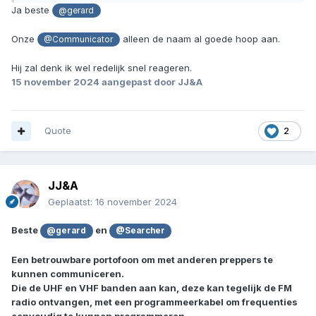
Ja beste
@gerard
Onze
alleen de naam al goede hoop aan.
@Communicator
Hij zal denk ik wel redelijk snel reageren.
15 november 2024
aangepast door JJ&A
Quote
2
JJ&A
Geplaatst:
16 november 2024
Beste
en
@gerard
@Searcher
Een betrouwbare portofoon om met anderen preppers te
kunnen communiceren.
Die de UHF en VHF banden aan kan, deze kan tegelijk de FM
radio ontvangen, met een programmeerkabel om frequenties
eenvoudig te kunnen programmeren.