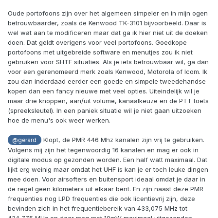
Oude portofoons zijn over het algemeen simpeler en in mijn ogen
betrouwbaarder, zoals de Kenwood TK-3101 bijvoorbeeld. Daar is
wel wat aan te modificeren maar dat ga ik hier niet uit de doeken
doen. Dat geldt overigens voor veel portofoons. Goedkope
portofoons met uitgebreide software en menutjes zou ik niet
gebruiken voor SHTF situaties. Als je iets betrouwbaar wil, ga dan
voor een gerenomeerd merk zoals Kenwood, Motorola of Icom. Ik
zou dan inderdaad eerder een goede en simpele tweedehandse
kopen dan een fancy nieuwe met veel opties. Uiteindelijk wil je
maar drie knoppen, aan/uit volume, kanaalkeuze en de PTT toets
(spreeksleutel). In een paniek situatie wil je niet gaan uitzoeken
hoe de menu's ook weer werken.
Klopt, de PMR 446 Mhz kanalen zijn vrij te gebruiken.
@gerard
Volgens mij zijn het tegenwoordig 16 kanalen en mag er ook in
digitale modus op gezonden worden. Een half watt maximaal. Dat
lijkt erg weinig maar omdat het UHF is kan je er toch leuke dingen
mee doen. Voor airsofters en buitensport ideaal omdat je daar in
de regel geen kilometers uit elkaar bent. En zijn naast deze PMR
frequenties nog LPD frequenties die ook licentievrij zijn, deze
bevinden zich in het frequentiebereik van 433,075 MHz tot
434,775 MHz en daar mag met 10mW maximaal uitgezonden