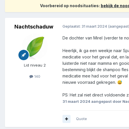
Voorbereid op noodsituaties:
bekijk de no
Nachtschaduw
Geplaatst:
31 maart 2024
(aangepast
De dochter van Mirel (verder te no
Heerlijk, ik ga een weekje naar S
medicatie voor het geval dat, en la
luisterde niet naar mamma en goo
Lid niveau 2
bestemming blijkt de shampoo fles 
medicatie mee had voor het geval 
140
nieuwe voorraad gekregen.
😅
PS: Het zal niet direct voldoende zi
31 maart 2024
aangepast door N
Quote