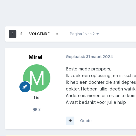
1
2
VOLGENDE
Pagina 1 van 2
Mirel
Geplaatst:
31 maart 2024
Beste mede preppers,
Ik zoek een oplossing, en misschie
Ik heb een dochter die anti depress
dokter. Hebben jullie ideeën wat i
Andere manieren om eraan te komen
Lid
Alvast bedankt voor jullie hulp
3
Quote