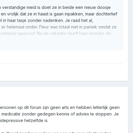
 verstandige meid is doet ze in beide een nieuw doosje
en vrolijk dat ze in haast is gaan inpakken, maar dochterlief
in haar tasje zonder nadenken. Je raad het al,
r helemaal onder. Fleur was totaal niet in paniek omdat ze
container gegooid. Na de vakantie heeft haar moeder de
rsonen op dit forum zijn geen arts en hebben letterlijk geen
e medicatie zonder gedegen kennis of advies te stoppen. Je
tidepressive hetzelfde is.