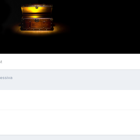
st
ressiva