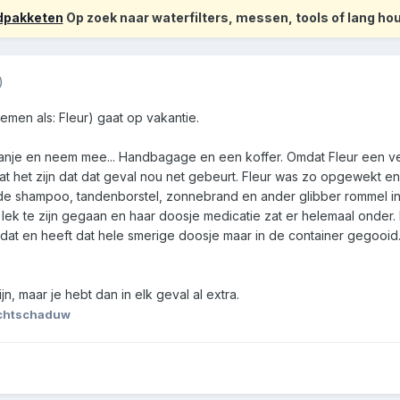
odpakketen
Op zoek naar waterfilters, messen, tools of lang h
)
emen als: Fleur) gaat op vakantie.
panje en neem mee... Handbagage en een koffer. Omdat Fleur een ve
at het zijn dat dat geval nou net gebeurt. Fleur was zo opgewekt en 
ide shampoo, tandenborstel, zonnebrand en ander glibber rommel i
lek te zijn gegaan en haar doosje medicatie zat er helemaal onder. 
dat en heeft dat hele smerige doosje maar in de container gegooid
jn, maar je hebt dan in elk geval al extra.
achtschaduw