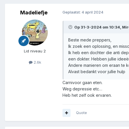
Madeliefje
Geplaatst:
4 april 2024
Op 31-3-2024 om 10:34,
Mir
Beste mede preppers,
Ik zoek een oplossing, en missc
Lid niveau 2
Ik heb een dochter die anti depr
een dokter. Hebben jullie ideeë
2.6k
Andere manieren om eraan te ko
Alvast bedankt voor jullie hulp
Carnivoor gaan eten.
Weg depressie etc…
Heb het zelf ook ervaren.
Quote