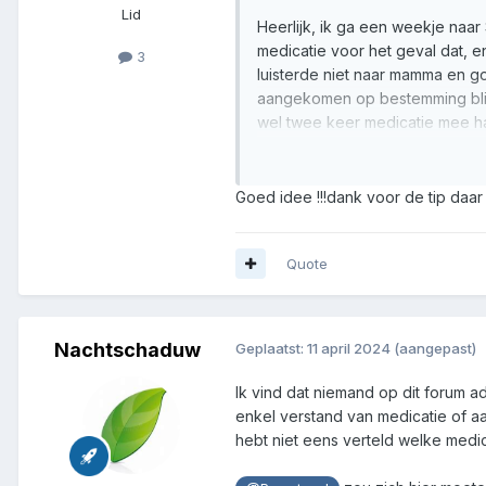
Lid
Heerlijk, ik ga een weekje naa
medicatie voor het geval dat, en
3
luisterde niet naar mamma en g
aangekomen op bestemming blijkt
wel twee keer medicatie mee ha
huisarts gebeld en een nieuwe
PS: Het zal niet direct voldoende
Goed idee !!!dank voor de tip daa
Quote
Nachtschaduw
Geplaatst:
11 april 2024
(aangepast)
Ik vind dat niemand op dit forum a
enkel verstand van medicatie of a
hebt niet eens verteld welke medic