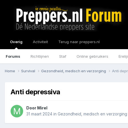
Overig
Activiteit
Terug naar preppers.nl
Forums
Richtlijnen
Staf
Online gebruikers
Erelij
Home
Survival
Gezondheid, medisch en verzorging
Anti dep
Anti depressiva
Door
Mirel
31 maart 2024
in
Gezondheid, medisch en verzorging