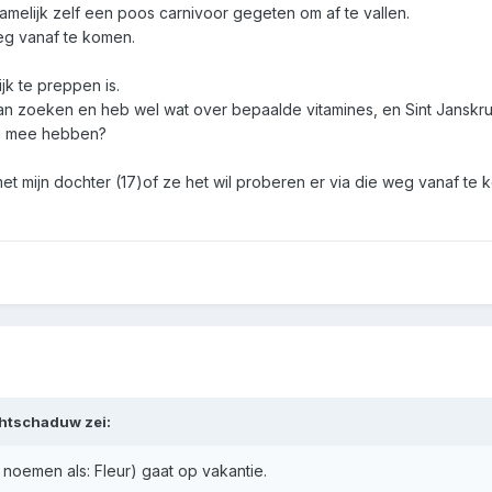
namelijk zelf een poos carnivoor gegeten om af te vallen.
eg vanaf te komen.
jk te preppen is.
 gaan zoeken en heb wel wat over bepaalde vitamines, en Sint Jansk
en mee hebben?
 mijn dochter (17)of ze het wil proberen er via die weg vanaf te kom
htschaduw
zei:
 noemen als: Fleur) gaat op vakantie.