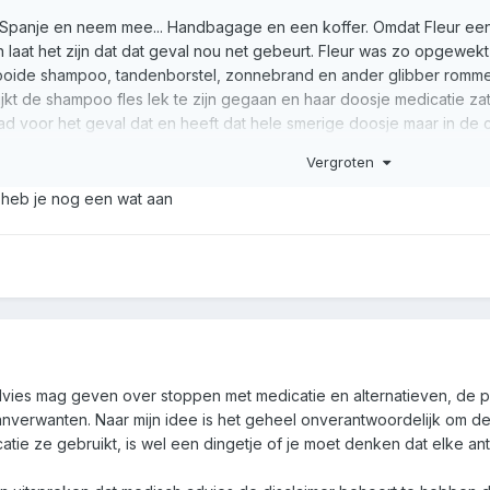
r Spanje en neem mee... Handbagage en een koffer. Omdat Fleur een
 laat het zijn dat dat geval nou net gebeurt. Fleur was zo opgewekt 
ooide shampoo, tandenborstel, zonnebrand en ander glibber rommel 
 de shampoo fles lek te zijn gegaan en haar doosje medicatie zat e
d voor het geval dat en heeft dat hele smerige doosje maar in de 
 voorraad gekregen.
😅
Vergroten
 zijn, maar je hebt dan in elk geval al extra.
r heb je nog een wat aan
dvies mag geven over stoppen met medicatie en alternatieven, de pe
anverwanten. Naar mijn idee is het geheel onverantwoordelijk om d
atie ze gebruikt, is wel een dingetje of je moet denken dat elke an