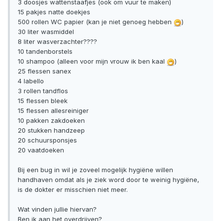
3 doosjes wattenstaafjes (ook om vuur te maken)
15 pakjes natte doekjes
500 rollen WC papier (kan je niet genoeg hebben
)
30 liter wasmiddel
8 liter wasverzachter????
10 tandenborstels
10 shampoo (alleen voor mijn vrouw ik ben kaal
)
25 flessen sanex
4 labello
3 rollen tandflos
15 flessen bleek
15 flessen allesreiniger
10 pakken zakdoeken
20 stukken handzeep
20 schuursponsjes
20 vaatdoeken
Bij een bug in wil je zoveel mogelijk hygiëne willen
handhaven omdat als je ziek word door te weinig hygiëne,
is de dokter er misschien niet meer.
Wat vinden jullie hiervan?
Ben ik aan het overdrijven?