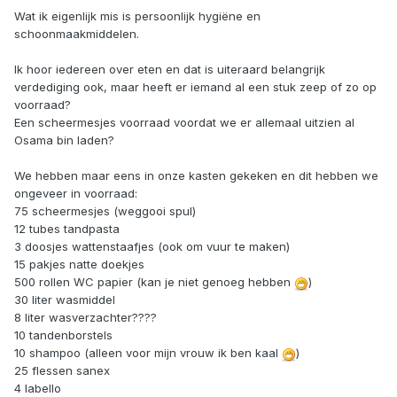
Wat ik eigenlijk mis is persoonlijk hygiëne en
schoonmaakmiddelen.
Ik hoor iedereen over eten en dat is uiteraard belangrijk
verdediging ook, maar heeft er iemand al een stuk zeep of zo op
voorraad?
Een scheermesjes voorraad voordat we er allemaal uitzien al
Osama bin laden?
We hebben maar eens in onze kasten gekeken en dit hebben we
ongeveer in voorraad:
75 scheermesjes (weggooi spul)
12 tubes tandpasta
3 doosjes wattenstaafjes (ook om vuur te maken)
15 pakjes natte doekjes
500 rollen WC papier (kan je niet genoeg hebben
)
30 liter wasmiddel
8 liter wasverzachter????
10 tandenborstels
10 shampoo (alleen voor mijn vrouw ik ben kaal
)
25 flessen sanex
4 labello