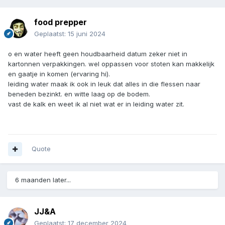
food prepper
Geplaatst:
15 juni 2024
o en water heeft geen houdbaarheid datum zeker niet in
kartonnen verpakkingen. wel oppassen voor stoten kan makkelijk
en gaatje in komen (ervaring hi).
leiding water maak ik ook in leuk dat alles in die flessen naar
beneden bezinkt. en witte laag op de bodem.
vast de kalk en weet ik al niet wat er in leiding water zit.
Quote
Wat komt er in:
Water, gas, en stroom voor een week.
6 maanden later...
Voeding en medicatie voor een week.
Survival tas, indien nood aan de man.
JJ&A
Indeling vanaf de grond:
Geplaatst:
17 december 2024
1. Water.