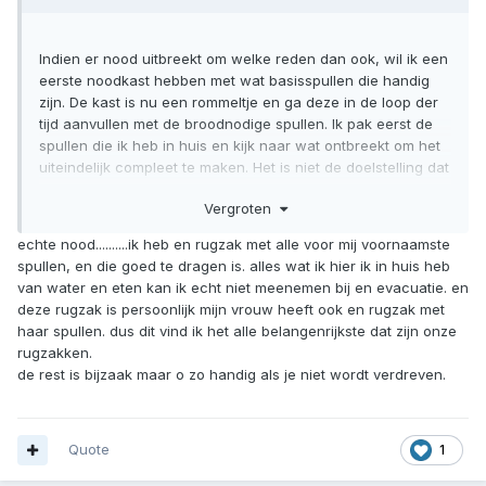
Indien er nood uitbreekt om welke reden dan ook, wil ik een
eerste noodkast hebben met wat basisspullen die handig
zijn. De kast is nu een rommeltje en ga deze in de loop der
tijd aanvullen met de broodnodige spullen. Ik pak eerst de
spullen die ik heb in huis en kijk naar wat ontbreekt om het
uiteindelijk compleet te maken. Het is niet de doelstelling dat
deze kast een voorraad heeft om een maand vooruit te
Vergroten
kunnen, maar een weekje overleven zou ik wel prettig
vinden.
echte nood..........ik heb en rugzak met alle voor mij voornaamste
spullen, en die goed te dragen is. alles wat ik hier ik in huis heb
De kast bevind zich in de gang die omringd is door
van water en eten kan ik echt niet meenemen bij en evacuatie. en
draagmuren en naar buitenslaande deuren, ramen kunnen
deze rugzak is persoonlijk mijn vrouw heeft ook en rugzak met
afgedicht worden indien noodzakelijk. De gang kan als
haar spullen. dus dit vind ik het alle belangenrijkste dat zijn onze
eerste nood gebruikt worden indien ik zou moeten schuilen
rugzakken.
om welke reden dan ook. Dit is mijn eerste basis punt van
de rest is bijzaak maar o zo handig als je niet wordt verdreven.
waaruit ik ook zou moeten vertrekken indien noodzakelijk.
Quote
1