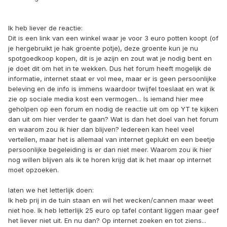
Ik heb liever de reactie:
Dit is een link van een winkel waar je voor 3 euro potten koopt (of
je hergebruikt je hak groente potje), deze groente kun je nu
spotgoedkoop kopen, dit is je azijn en zout wat je nodig bent en
je doet dit om het in te wekken. Dus het forum heeft mogelijk de
informatie, internet staat er vol mee, maar er is geen persoonlijke
beleving en de info is immens waardoor twijfel toeslaat en wat ik
zie op sociale media kost een vermogen... Is iemand hier mee
geholpen op een forum en nodig de reactie uit om op YT te kijken
dan uit om hier verder te gaan? Wat is dan het doel van het forum
en waarom zou ik hier dan blijven? Iedereen kan heel veel
vertellen, maar het is allemaal van internet geplukt en een beetje
persoonlijke begeleiding is er dan niet meer. Waarom zou ik hier
nog willen blijven als ik te horen krijg dat ik het maar op internet
moet opzoeken.
laten we het letterlijk doen:
Ik heb prij in de tuin staan en wil het wecken/cannen maar weet
niet hoe. Ik heb letterlijk 25 euro op tafel contant liggen maar geef
het liever niet uit. En nu dan? Op internet zoeken en tot ziens...