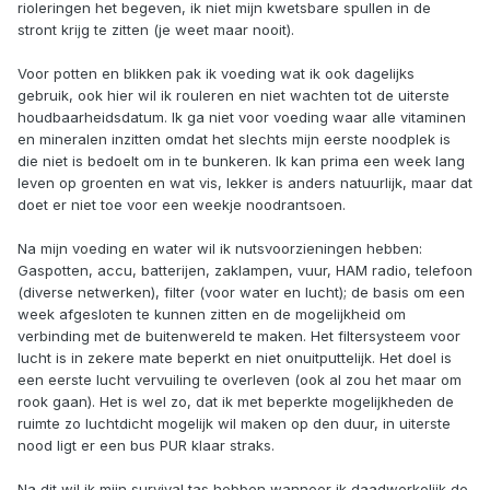
rioleringen het begeven, ik niet mijn kwetsbare spullen in de
stront krijg te zitten (je weet maar nooit).
Voor potten en blikken pak ik voeding wat ik ook dagelijks
gebruik, ook hier wil ik rouleren en niet wachten tot de uiterste
houdbaarheidsdatum. Ik ga niet voor voeding waar alle vitaminen
en mineralen inzitten omdat het slechts mijn eerste noodplek is
die niet is bedoelt om in te bunkeren. Ik kan prima een week lang
leven op groenten en wat vis, lekker is anders natuurlijk, maar dat
doet er niet toe voor een weekje noodrantsoen.
Na mijn voeding en water wil ik nutsvoorzieningen hebben:
Gaspotten, accu, batterijen, zaklampen, vuur, HAM radio, telefoon
(diverse netwerken), filter (voor water en lucht); de basis om een
week afgesloten te kunnen zitten en de mogelijkheid om
verbinding met de buitenwereld te maken. Het filtersysteem voor
lucht is in zekere mate beperkt en niet onuitputtelijk. Het doel is
een eerste lucht vervuiling te overleven (ook al zou het maar om
rook gaan). Het is wel zo, dat ik met beperkte mogelijkheden de
ruimte zo luchtdicht mogelijk wil maken op den duur, in uiterste
nood ligt er een bus PUR klaar straks.
Na dit wil ik mijn survival tas hebben wanneer ik daadwerkelijk de