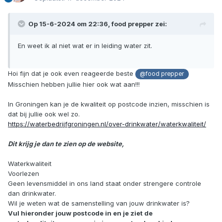
2. Pot, blik en afgesloten spullen.
3. Nutsvoorziening.
Op 15-6-2024 om 22:36,
food prepper
zei:
4. Survival voorziening.
5. Overige voeding niet essentieel.
En weet ik al niet wat er in leiding water zit.
Waar te beginnen?:
Het eerste wat ik nu ga doen is zorgen dat onderin de boel
Hoi fijn dat je ook even reageerde beste
@food prepper
vol komt te staan met pakken water, makkelijk stapelbaar en
Misschien hebben jullie hier ook wat aan!!!
goed te rouleren i.v.m. houdbaarheid. Ik wil minimaal 2 liter
water per dag en dat betekend dat ik 14 liter drink water
In Groningen kan je de kwaliteit op postcode inzien, misschien is
moet hebben. De ruimte wat vervolgens overblijft, kan ik
dat bij jullie ook wel zo.
gebruiken voor potten en/of blikken. Ik zet dit op de grond
https://waterbedrijfgroningen.nl/over-drinkwater/waterkwaliteit/
omdat bij een hoge waterstand (om welke reden dan ook)
er niets mee kan gebeuren. Mocht er brand uitbreken en de
Dit krijg je dan te zien op de website,
boel nat worden op de vloer, dan staat dit prima zonder
risico als voorbeeld. Uiteraard is het ook zo dat als de
Waterkwaliteit
rioleringen het begeven, ik niet mijn kwetsbare spullen in de
Voorlezen
stront krijg te zitten (je weet maar nooit).
Geen levensmiddel in ons land staat onder strengere controle
dan drinkwater.
Voor potten en blikken pak ik voeding wat ik ook dagelijks
Wil je weten wat de samenstelling van jouw drinkwater is?
gebruik, ook hier wil ik rouleren en niet wachten tot de
Vul hieronder jouw postcode in en je ziet de
uiterste houdbaarheidsdatum. Ik ga niet voor voeding waar