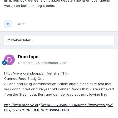
En ik heb ook wel eens uit blikken gegeten die jaren over datum
waren en leef ook nog steeds.
Quote
2 weken later...
Ducktape
Geplaatst:
26 september 2012
http://www.grandpappy.info/hshelff.htm
Canned Food Study One
A Food and Drug Administration Article about a shelf life test that
was conducted on 100-year old canned foods that were retrieved
from the Steamboat Bertrand can be read at the following link:
http://web.archive.org/web/20070509153848/http://www.fda.gov/
bbs/topics/CONSUMER/CON00043.html