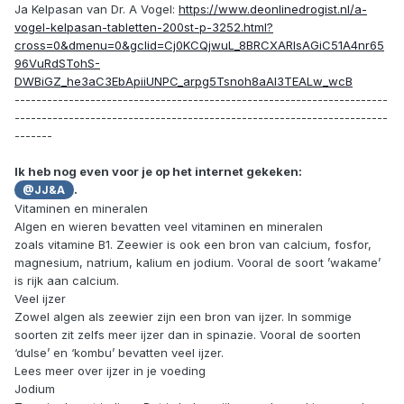
Ja Kelpasan van Dr. A Vogel:
https://www.deonlinedrogist.nl/a-
vogel-kelpasan-tabletten-200st-p-3252.html?
cross=0&dmenu=0&gclid=Cj0KCQjwuL_8BRCXARIsAGiC51A4nr65
96VuRdSTohS-
DWBiGZ_he3aC3EbApiiUNPC_arpg5Tsnoh8aAl3TEALw_wcB
---------------------------------------------------------------------
---------------------------------------------------------------------
-------
Ik heb nog even voor je op het internet gekeken:
.
@JJ&A
Vitaminen en mineralen
Algen en wieren bevatten veel vitaminen en mineralen
zoals vitamine B1. Zeewier is ook een bron van calcium, fosfor,
magnesium, natrium, kalium en jodium. Vooral de soort ’wakame’
is rijk aan calcium.
Veel ijzer
Zowel algen als zeewier zijn een bron van ijzer. In sommige
soorten zit zelfs meer ijzer dan in spinazie. Vooral de soorten
‘dulse’ en ‘kombu’ bevatten veel ijzer.
Lees meer over ijzer in je voeding
Jodium