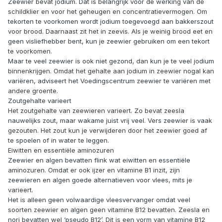
Zeewier bevat jodium. Dat is belangrijk voor de werking van de
schildklier en voor het geheugen en concentratievermogen. Om
tekorten te voorkomen wordt jodium toegevoegd aan bakkerszout
voor brood. Daarnaast zit het in zeevis. Als je weinig brood eet en
geen visliefhebber bent, kun je zeewier gebruiken om een tekort
te voorkomen.
Maar te veel zeewier is ook niet gezond, dan kun je te veel jodium
binnenkrijgen. Omdat het gehalte aan jodium in zeewier nogal kan
variëren, adviseert het Voedingscentrum zeewier te variëren met
andere groente.
Zoutgehalte varieert
Het zoutgehalte van zeewieren varieert. Zo bevat zeesla
nauwelijks zout, maar wakame juist vrij veel. Vers zeewier is vaak
gezouten. Het zout kun je verwijderen door het zeewier goed af
te spoelen of in water te leggen.
Eiwitten en essentiële aminozuren
Zeewier en algen bevatten flink wat eiwitten en essentiële
aminozuren. Omdat er ook ijzer en vitamine B1 inzit, zijn
zeewieren en algen goede alternatieven voor vlees, mits je
varieert.
Het is alleen geen volwaardige vleesvervanger omdat veel
soorten zeewier en algen geen vitamine B12 bevatten. Zeesla en
nori bevatten wel ‘pseudo B12’. Dit is een vorm van vitamine B12