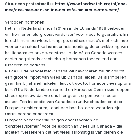
Stuur een protestmail ››
https://www.foodwatch.org/nl/doe-
mee/doe-mee-aan-online-acties/e-mailactie-stop-ceta/
.
Verboden hormonen
Het is in Nederland sinds 1961 en in de EU sinds 1988 verboden
om hormonen als ‘groeibevorderaar’ voor vlees te gebruiken. En
terecht: hormoonvlees brengt gezondheidsrisico’s met zich mee
voor onze natuurlijke hormoonhuishouding, de ontwikkeling van
het lichaam en onze weerstand. In de VS en Canada worden
echter nog steeds grootschalig hormonen toegediend aan
runderen en varkens.
Nu de EU de handel met Canada wil bevorderen zal dit ook tot
een grotere import van vlees uit Canada leiden. De alarmbellen
gaan hierbij al snel rinkelen: leidt dit ook tot hormoonvlees op ons
bord?! De Nederlandse overheid en Europese Commissie roepen
steeds opnieuw dat we ons hier geen zorgen over moeten
maken. Een inspectie van Canadese rundveehouderijen door
Europese ambtenaren, toont aan hoe hol deze woorden zijn.
Onrustbarend onderzoek
Europese voedseldeskundigen onderzochten de
‘controlesystemen’ voor de export van vlees uit Canada – die
moeten “verzekeren dat het vlees afkomstig is van dieren die