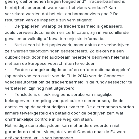
geen groeihormonen kregen toegediend”. Traceerbaarheid is
hierbij het speerpunt: waar komt het vlees vandaan? Kan
verzekerd worden dat het niet om hormoonvlees gaat? De
resultaten van de inspectie zijn vernietigend:
· De ‘papieren’ waarop de traceerbaarheid is gebaseerd,
zoals vervoersdocumenten en certificaten, zijn in verschillende
gevallen onvolledig of bevatten onjuiste informatie.
· Niet alleen bij het papierwerk, maar ook in de veebedrijven
zelf werden tekortkomingen gedetecteerd. Zo bleken na een
dubbelcheck door het audit-team meerdere bedrijven helemaal
niet aan de Europese voorschriften te voldoen.
· Eerdere aangekondigde beloften en ‘correctiemaatregelen’
(op basis van een audit van de EU in 2014) van de Canadese
voedselautoriteit om de traceerbaarheid in de rundvleessector te
verbeteren, zijn nog niet uitgevoerd.
· Tenslotte is er ook nog eens sprake van mogelijke
belangenverstrengeling van particuliere dierenartsen, die de
controles op de veehouderijen uitvoeren. De dierenartsen worden
immers tewerkgesteld en betaald door de bedrijven zelf, wat
onafhankelijke controle in de weg kan staan.
Het huidige controlesysteem kan met andere woorden niet
garanderen dat het vlees, dat vanuit Canada naar de EU wordt
geëxporteerd, vrij is van hormonen.