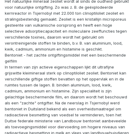
Het natuurlijke mineraal zeoliet wordt al sinds de oudheid gebruikt
voor natuurlijke ontgifting. Zo was z. B. de geëxplodeerde
kernreactor in Tsjernobyl met 22.000 ton clinoptiloliet zeoliet en
stralingsbestendig gemaakt. Zeoliet is een kristallijn microporeus
gesteente van vulkanische oorsprong en heeft een hoge
selectieve adsorptiecapaciteit en moleculaire zeeffuncties tegen
verschillende toxines, daarom wordt het gebruikt om
verontreinigende stoffen te binden, b.v. B. van aluminium, lood,
kwik, cadmium, ammonium en histamine is geschikt.
Bentoniet - het zachte ontgiftingsmiddel met een beschermende
gelfilm
In termen van zijn actieve eigenschappen lijkt dit ultrafijne
grijswitte kleimineraal sterk op clinoptiloliet zeoliet. Bentoniet kan
verschillende giftige stoffen bevatten op het oppervlak en in de
ruimtes tussen de lagen. B. binden aluminium, lood, kwik,
cadmium, ammonium en histamine. Zijn specialiteit is zijn
gelachtige beschermende film, en daarom wordt het beschouwd
als een "zachte" ontgifter. Na de neerslag in Tsjernobyl werd
bentoniet in Duitsland bekend als een overheidsmaatregel om
radioactieve besmetting van voedsel te verminderen, toen het
Duitse federale ministerie van Landbouw bentoniet aanbeveelde
als toevoegingsmiddel voor diervoeding om hogere niveaus van
radioactieve besmetting in melk en vlees van landbouwhuisdieren