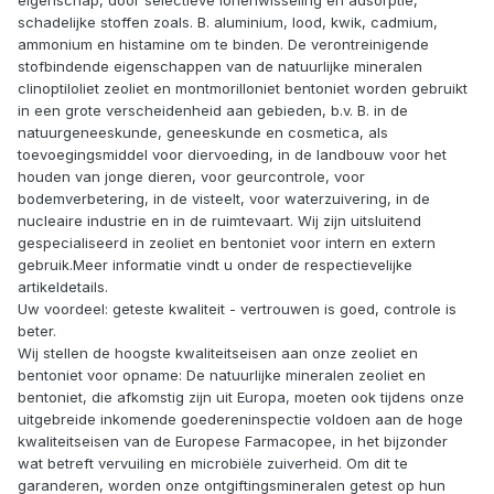
schadelijke stoffen zoals. B. aluminium, lood, kwik, cadmium,
ammonium en histamine om te binden. De verontreinigende
stofbindende eigenschappen van de natuurlijke mineralen
clinoptiloliet zeoliet en montmorilloniet bentoniet worden gebruikt
in een grote verscheidenheid aan gebieden, b.v. B. in de
natuurgeneeskunde, geneeskunde en cosmetica, als
toevoegingsmiddel voor diervoeding, in de landbouw voor het
houden van jonge dieren, voor geurcontrole, voor
bodemverbetering, in de visteelt, voor waterzuivering, in de
nucleaire industrie en in de ruimtevaart. Wij zijn uitsluitend
gespecialiseerd in zeoliet en bentoniet voor intern en extern
gebruik.Meer informatie vindt u onder de respectievelijke
artikeldetails.
Uw voordeel: geteste kwaliteit - vertrouwen is goed, controle is
beter.
Wij stellen de hoogste kwaliteitseisen aan onze zeoliet en
bentoniet voor opname: De natuurlijke mineralen zeoliet en
bentoniet, die afkomstig zijn uit Europa, moeten ook tijdens onze
uitgebreide inkomende goedereninspectie voldoen aan de hoge
kwaliteitseisen van de Europese Farmacopee, in het bijzonder
wat betreft vervuiling en microbiële zuiverheid. Om dit te
garanderen, worden onze ontgiftingsmineralen getest op hun