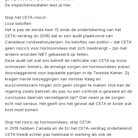
De inspectieresultaten lees je hier.
Stop het CETA-risico!
Loze beloften
Het is pas de eerste keer (!) sinds de ondertekening van het
CETA-verdrag (in 2016) dat er een audit plaatsvond van
Canadese rundveehouderijen. De beloftes van politici – dat CETA
geen risico’s voor hormoonvlees met zich meebrengt – zijn met
andere woorden NIET gebaseerd op feiten.
Deze audit zet wat ons betreft de ratificatie van CETA op losse
schroeven. Immers, de ernstige zorgen om hormoonvlees waren
doorslaggevend voor bepaalde partijen in de Tweede Kamer. Zij
kregen harde toezeggingen van minister Kaag en
eurocommissaris Hogan zich geen zorgen te maken. Hoe kan de
regering zoiets beloven als pas nu een controle is geweest en de
conclusies daarvan vernietigend zijn? Dan neem je de zorgen
echt niet serieus. Het geeft ons het gevoel dat CETA er koste wat
kost moet komen.
Stop het risico op hormoonvlees, stop CETA!
In 2016 hebben Canada en de EU het CETA-verdrag ondertekend.
CETA treedt echter pas helemaal in werking als ook de