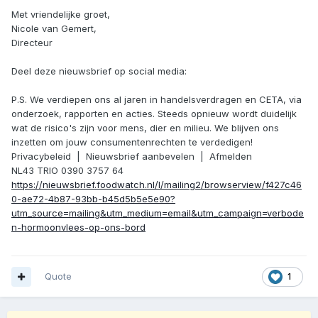
Met vriendelijke groet,
Nicole van Gemert,
Directeur
Deel deze nieuwsbrief op social media:
P.S. We verdiepen ons al jaren in handelsverdragen en CETA, via
onderzoek, rapporten en acties. Steeds opnieuw wordt duidelijk
wat de risico's zijn voor mens, dier en milieu. We blijven ons
inzetten om jouw consumentenrechten te verdedigen!
Privacybeleid | Nieuwsbrief aanbevelen | Afmelden
NL43 TRIO 0390 3757 64
https://nieuwsbrief.foodwatch.nl/l/mailing2/browserview/f427c46
0-ae72-4b87-93bb-b45d5b5e5e90?
utm_source=mailing&utm_medium=email&utm_campaign=verbode
n-hormoonvlees-op-ons-bord
Quote
1