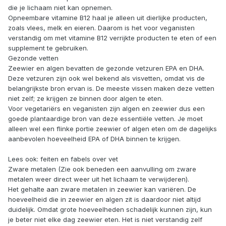
die je lichaam niet kan opnemen.
Opneembare vitamine B12 haal je alleen uit dierlijke producten,
zoals vlees, melk en eieren. Daarom is het voor veganisten
verstandig om met vitamine B12 verrijkte producten te eten of een
supplement te gebruiken.
Gezonde vetten
Zeewier en algen bevatten de gezonde vetzuren EPA en DHA.
Deze vetzuren zijn ook wel bekend als visvetten, omdat vis de
belangrijkste bron ervan is. De meeste vissen maken deze vetten
niet zelf; ze krijgen ze binnen door algen te eten.
Voor vegetariërs en veganisten zijn algen en zeewier dus een
goede plantaardige bron van deze essentiële vetten. Je moet
alleen wel een flinke portie zeewier of algen eten om de dagelijks
aanbevolen hoeveelheid EPA of DHA binnen te krijgen.
Lees ook: feiten en fabels over vet
Zware metalen (Zie ook beneden een aanvulling om zware
metalen weer direct weer uit het lichaam te verwijderen).
Het gehalte aan zware metalen in zeewier kan variëren. De
hoeveelheid die in zeewier en algen zit is daardoor niet altijd
duidelijk. Omdat grote hoeveelheden schadelijk kunnen zijn, kun
je beter niet elke dag zeewier eten. Het is niet verstandig zelf