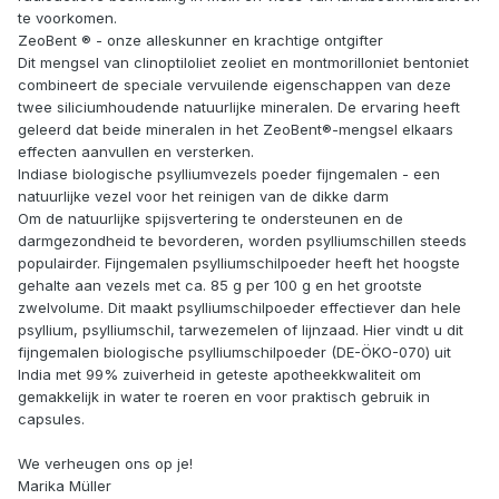
te voorkomen.
ZeoBent ® - onze alleskunner en krachtige ontgifter
Dit mengsel van clinoptiloliet zeoliet en montmorilloniet bentoniet
combineert de speciale vervuilende eigenschappen van deze
twee siliciumhoudende natuurlijke mineralen. De ervaring heeft
geleerd dat beide mineralen in het ZeoBent®-mengsel elkaars
effecten aanvullen en versterken.
Indiase biologische psylliumvezels poeder fijngemalen - een
natuurlijke vezel voor het reinigen van de dikke darm
Om de natuurlijke spijsvertering te ondersteunen en de
darmgezondheid te bevorderen, worden psylliumschillen steeds
populairder. Fijngemalen psylliumschilpoeder heeft het hoogste
gehalte aan vezels met ca. 85 g per 100 g en het grootste
zwelvolume. Dit maakt psylliumschilpoeder effectiever dan hele
psyllium, psylliumschil, tarwezemelen of lijnzaad. Hier vindt u dit
fijngemalen biologische psylliumschilpoeder (DE-ÖKO-070) uit
India met 99% zuiverheid in geteste apotheekkwaliteit om
gemakkelijk in water te roeren en voor praktisch gebruik in
capsules.
We verheugen ons op je!
Marika Müller