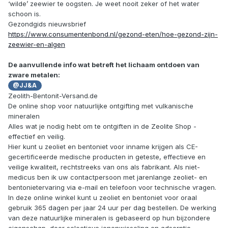
‘wilde’ zeewier te oogsten. Je weet nooit zeker of het water
schoon is.
Gezondgids nieuwsbrief
https://www.consumentenbond.nl/gezond-eten/hoe-gezond-zijn-
zeewier-en-algen
De aanvullende info wat betreft het lichaam ontdoen van
zware metalen:
@JJ&A
Zeolith-Bentonit-Versand.de
De online shop voor natuurlijke ontgifting met vulkanische
mineralen
Alles wat je nodig hebt om te ontgiften in de Zeolite Shop -
effectief en veilig.
Hier kunt u zeoliet en bentoniet voor inname krijgen als CE-
gecertificeerde medische producten in geteste, effectieve en
veilige kwaliteit, rechtstreeks van ons als fabrikant. Als niet-
medicus ben ik uw contactpersoon met jarenlange zeoliet- en
bentonietervaring via e-mail en telefoon voor technische vragen.
In deze online winkel kunt u zeoliet en bentoniet voor oraal
gebruik 365 dagen per jaar 24 uur per dag bestellen. De werking
van deze natuurlijke mineralen is gebaseerd op hun bijzondere
eigenschap, door selectieve ionenwisseling en adsorptie,