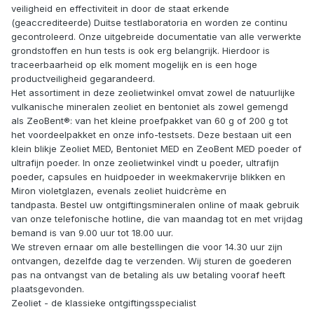
veiligheid en effectiviteit in door de staat erkende
(geaccrediteerde) Duitse testlaboratoria en worden ze continu
gecontroleerd. Onze uitgebreide documentatie van alle verwerkte
grondstoffen en hun tests is ook erg belangrijk. Hierdoor is
traceerbaarheid op elk moment mogelijk en is een hoge
productveiligheid gegarandeerd.
Het assortiment in deze zeolietwinkel omvat zowel de natuurlijke
vulkanische mineralen zeoliet en bentoniet als zowel gemengd
als ZeoBent®: van het kleine proefpakket van 60 g of 200 g tot
het voordeelpakket en onze info-testsets. Deze bestaan uit een
klein blikje Zeoliet MED, Bentoniet MED en ZeoBent MED poeder of
ultrafijn poeder. In onze zeolietwinkel vindt u poeder, ultrafijn
poeder, capsules en huidpoeder in weekmakervrije blikken en
Miron violetglazen, evenals zeoliet huidcrème en
tandpasta. Bestel uw ontgiftingsmineralen online of maak gebruik
van onze telefonische hotline, die van maandag tot en met vrijdag
bemand is van 9.00 uur tot 18.00 uur.
We streven ernaar om alle bestellingen die voor 14.30 uur zijn
ontvangen, dezelfde dag te verzenden. Wij sturen de goederen
pas na ontvangst van de betaling als uw betaling vooraf heeft
plaatsgevonden.
Zeoliet - de klassieke ontgiftingsspecialist