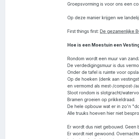
Groepsvorming is voor ons een com
Op deze manier krijgen we landel
First things first:
De gezamenlijke 
Hoe is een Moestuin een Vestin
Rondom wordt een muur van zandz
De verdedigingsmuur is dus vermom
Onder de tafel is ruimte voor opsla
Op de hoeken (denk aan vestingsta
en vermomd als mest-/compost-/a
Sloot rondom is slotgracht/watervo
Bramen groeien op prikkeldraad.
De hele opbouw wat er in zo'n "do
Alle truuks hoeven hier niet bespr
Er wordt dus niet gebouwd. Geen 
Er wordt niet gewoond. Overnachten 