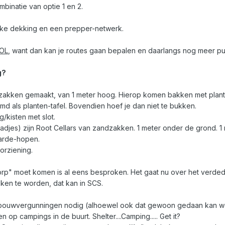
binatie van optie 1 en 2.
ijke dekking en een prepper-netwerk.
BOL
, want dan kan je routes gaan bepalen en daarlangs nog meer pu
g?
akken gemaakt, van 1 meter hoog. Hierop komen bakken met plant
d als planten-tafel. Bovendien hoef je dan niet te bukken.
g/kisten met slot.
djes) zijn Root Cellars van zandzakken. 1 meter onder de grond. 1 
arde-hopen.
orziening.
rp" moet komen is al eens besproken. Het gaat nu over het verdedi
oken te worden, dat kan in SCS.
bouwvergunningen nodig (alhoewel ook dat gewoon gedaan kan word
op campings in de buurt. Shelter....Camping..... Get it?