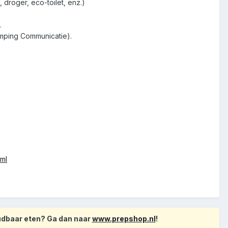
droger, eco-toilet, enz.)
.
amping Communicatie).
ml
oudbaar eten? Ga dan naar
www.prepshop.nl
!