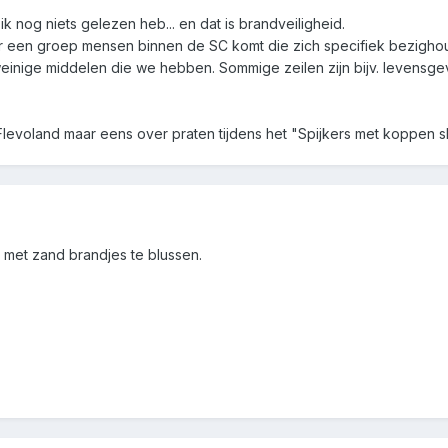
k nog niets gelezen heb... en dat is brandveiligheid.
er een groep mensen binnen de SC komt die zich specifiek bezighoud 
inige middelen die we hebben. Sommige zeilen zijn bijv. levensgeva
evoland maar eens over praten tijdens het "Spijkers met koppen sl
et zand brandjes te blussen.