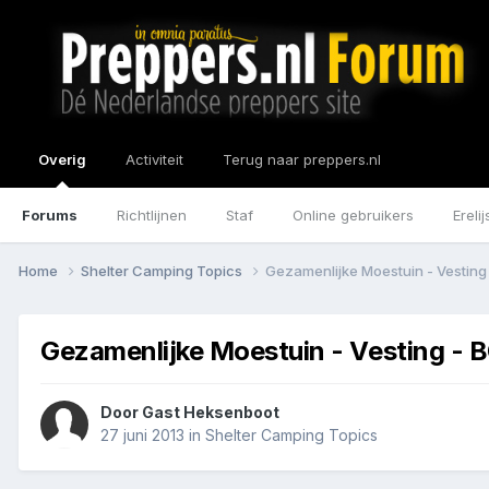
Overig
Activiteit
Terug naar preppers.nl
Forums
Richtlijnen
Staf
Online gebruikers
Erelij
Home
Shelter Camping Topics
Gezamenlijke Moestuin - Vesting
Gezamenlijke Moestuin - Vesting - 
Door Gast Heksenboot
27 juni 2013
in
Shelter Camping Topics