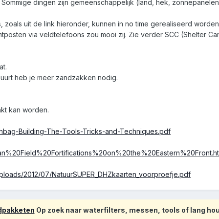
n. Sommige dingen zijn gemeenschappelijk (land, hek, zonnepanelen, 
 zoals uit de link hieronder, kunnen in no time gerealiseerd worden
posten via veldtelefoons zou mooi zij. Zie verder SCC (Shelter C
at.
buurt heb je meer zandzakken nodig.
akt kan worden.
arthbag-Building-The-Tools-Tricks-and-Techniques.pdf
man%20Field%20Fortifications%20on%20the%20Eastern%20Front.ht
/uploads/2012/07/NatuurSUPER_DHZkaarten_voorproefje.pdf
odpakketen
Op zoek naar waterfilters, messen, tools of lang h