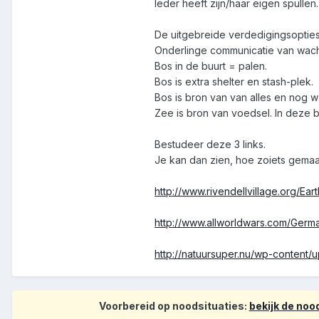
Ieder heeft zijn/haar eigen spulle
De uitgebreide verdedigingsopties,
Onderlinge communicatie van wacht
Bos in de buurt = palen.
Bos is extra shelter en stash-plek.
Bos is bron van van alles en nog w
Zee is bron van voedsel. In deze 
Bestudeer deze 3 links.
Je kan dan zien, hoe zoiets gema
http://www.rivendellvillage.org/E
http://www.allworldwars.com/Ger
http://natuursuper.nu/wp-content
Voorbereid op noodsituaties:
bekijk de no