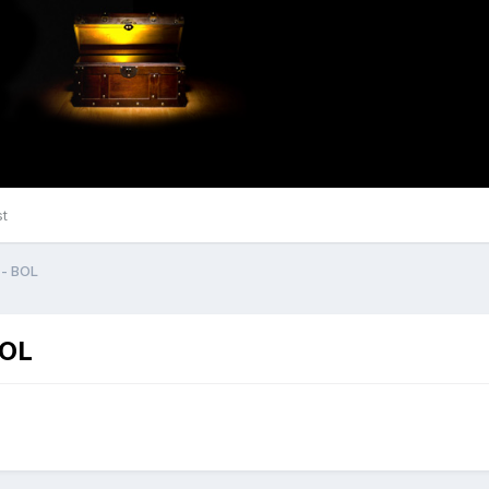
st
 - BOL
BOL