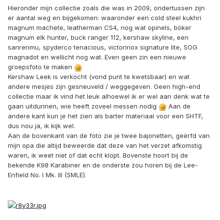
Hieronder mijn collectie zoals die was in 2009, ondertussen zijn
er aantal weg en bijgekomen: waaronder een cold steel kukhri
magnum machete, leatherman CS4, nog wat opinels, böker
magnum elk hunter, buck ranger 112, kershaw skyline, een
sanrenmu, spyderco tenacious, victorinox signature lite, SOG
magnadot en wellicht nog wat. Even geen zin een nieuwe
groepsfoto te maken
Kershaw Leek is verkocht (vond punt te kwetsbaar) en wat
andere mesjes zijn gesneuveld / weggegeven. Geen high-end
collectie maar ik vind het leuk alhoewel ik er wel aan denk wat te
gaan uitdunnen, wie heeft zoveel messen nodig
Aan de
andere kant kun je het zien als barter materiaal voor een SHTF,
dus nou ja, ik kijk wel.
Aan de bovenkant van de foto zie je twee bajonetten, geërfd van
mijn opa die altijd beweerde dat deze van het verzet afkomstig
waren, ik weet niet of dat echt klopt. Bovenste hoort bij de
bekende K98 Karabiner en de onderste zou horen bij de Lee-
Enfield No. I Mk. III (SMLE).