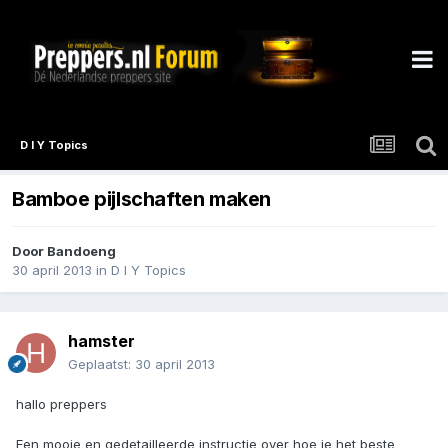
D I Y Topics
Bamboe pijlschaften maken
Door
Bandoeng
30 april 2013
in
D I Y Topics
hamster
Geplaatst:
30 april 2013
hallo preppers
Een mooie en gedetailleerde instructie over hoe je het beste