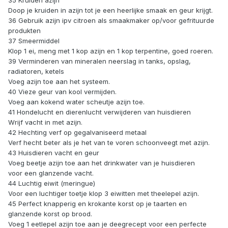
35 Kruiden azijn
Doop je kruiden in azijn tot je een heerlijke smaak en geur krijgt.
36 Gebruik azijn ipv citroen als smaakmaker op/voor gefrituurde
produkten
37 Smeermiddel
Klop 1 ei, meng met 1 kop azijn en 1 kop terpentine, goed roeren.
39 Verminderen van mineralen neerslag in tanks, opslag,
radiatoren, ketels
Voeg azijn toe aan het systeem.
40 Vieze geur van kool vermijden.
Voeg aan kokend water scheutje azijn toe.
41 Hondelucht en dierenlucht verwijderen van huisdieren
Wrijf vacht in met azijn.
42 Hechting verf op gegalvaniseerd metaal
Verf hecht beter als je het van te voren schoonveegt met azijn.
43 Huisdieren vacht en geur
Voeg beetje azijn toe aan het drinkwater van je huisdieren
voor een glanzende vacht.
44 Luchtig eiwit (meringue)
Voor een luchtiger toetje klop 3 eiwitten met theelepel azijn.
45 Perfect knapperig en krokante korst op je taarten en
glanzende korst op brood.
Voeg 1 eetlepel azijn toe aan je deegrecept voor een perfecte