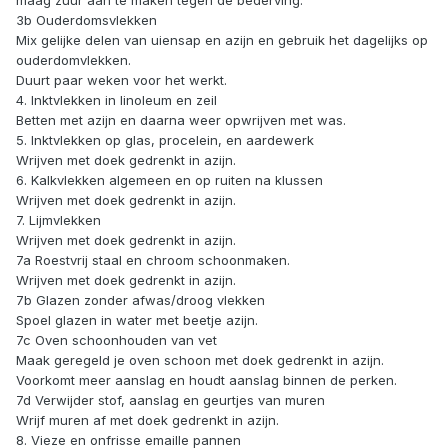
maag zuur aan te maken tegen de bederving.
3b Ouderdomsvlekken
Mix gelijke delen van uiensap en azijn en gebruik het dagelijks op
ouderdomvlekken.
Duurt paar weken voor het werkt.
4. Inktvlekken in linoleum en zeil
Betten met azijn en daarna weer opwrijven met was.
5. Inktvlekken op glas, procelein, en aardewerk
Wrijven met doek gedrenkt in azijn.
6. Kalkvlekken algemeen en op ruiten na klussen
Wrijven met doek gedrenkt in azijn.
7. Lijmvlekken
Wrijven met doek gedrenkt in azijn.
7a Roestvrij staal en chroom schoonmaken.
Wrijven met doek gedrenkt in azijn.
7b Glazen zonder afwas/droog vlekken
Spoel glazen in water met beetje azijn.
7c Oven schoonhouden van vet
Maak geregeld je oven schoon met doek gedrenkt in azijn.
Voorkomt meer aanslag en houdt aanslag binnen de perken.
7d Verwijder stof, aanslag en geurtjes van muren
Wrijf muren af met doek gedrenkt in azijn.
8. Vieze en onfrisse emaille pannen