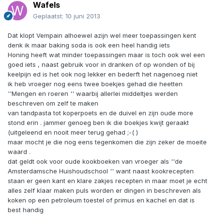
Wafels
Geplaatst:
10 juni 2013
Dat klopt Vempain alhoewel azijn wel meer toepassingen kent
denk ik maar baking soda is ook een heel handig iets
Honing heeft wat minder toepassingen maar is toch ook wel een
goed iets , naast gebruik voor in dranken of op wonden of bij
keelpijn ed is het ook nog lekker en bederft het nagenoeg niet
ik heb vroeger nog eens twee boekjes gehad die heetten
''Mengen en roeren '' waarbij allerlei middeltjes werden
beschreven om zelf te maken
van tandpasta tot koperpoets en de duivel en zijn oude more
stond erin . jammer genoeg ben ik die boekjes kwijt geraakt
(uitgeleend en nooit meer terug gehad ;-( )
maar mocht je die nog eens tegenkomen die zijn zeker de moeite
waard .
dat geldt ook voor oude kookboeken van vroeger als ''de
Amsterdamsche Huishoudschool '' want naast kookrecepten
staan er geen kant en klare zakjes recepten in maar moet je echt
alles zelf klaar maken puls worden er dingen in beschreven als
koken op een petroleum toestel of primus en kachel en dat is
best handig