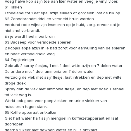
Voeg halve kop azijn toe aan liter water en veeg je vinyl vloer.
61 Hikken
1 theelepel tot 1 eetlepel azijn slikken of gorgelen lost de hik op.
62 Zonnebrandmiddel en versneld bruin worden
Verdund rode wijnazijn insmeren op je huid, zorgt ervoor dat je
niet snel verbrandt.
En je wordt heel mooi bruin.
63 Badzeep voor vermoeide spieren
2 kopjes appelazijn in je bad zorgt voor aanvulling van de spieren
en haalt vermoeidheid weg.
64 Tapijtreiniger
Gebruik 2 spray flesjes, 1 met 1 deel witte azijn en 7 delen water
De andere met 1 deel ammonia en 7 delen water.
Verzadig de vlek met azijnflesje, laat intrekken en dep met witte
droge doek.
Spray dan de vlek met ammonia flesje, en dep met doek. Herhaal
tot vlek weg is.
Werkt ook goed voor poepvlekken en urine vlekken van
huisdieren tegen stank.
65 Koffie apparaat ontkalker
Giet half water half azijn mengsel in koffiezetapparaat en laat
doorlopen,
daarna 2 keer met gewoon water en hij is ontkalkt.