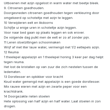
Uitboenen met azijn opgelost in warm water met beetje bleek.
9. Citroenen goedhouden.
Doorgesneden citroenen goedhouden tegen verkleuring door
omgekeerd op schoteltje met azijn te leggen.
10 Verwijderen eelt en likdoorns
Schijfje ui enige uren in schoteltje azijn leggen.
Voor naar bed gaan op plaats leggen en sok erover.
De volgende dag pulkt men de eelt er zo af zonder pijn.
11 Leren stoelzittingen schoonmaken
Wrijf af met liter lauw water, vermengd met 1/2 eetlepels azijn.
12 Reuma
1 theelepel appelazijn en 1 theelepel honing 3 keer per dag helpt
tegen reuma.
Het lost de kristallen op van zuur die zich nestelen tussen de
ledematen.
13 Dorstlesser en opkikker voor kracht
Koud water gemengd met appelazijn is een goede dorstlesser.
Mix rauwe eieren met azijn en zwarte peper voor een
krachtdrank.
14 Doorgezakte rieten stoelen
Hete oplossing van half azijn en half water. Laat stoelen in zon
drogen.