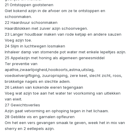
21 Ontstoppen gootstenen
Giet kokend azijn in de afvoer om ze te ontstoppen en
schoonmaken.
22 Haardvuur schoonmaken
Haardblokken met zuiver azijn schoonvegen.
23 Langer houdbaar maken van rode ketjap en andere sauzen
Voeg azijn toe.
24 Slijm in luchtwegen losmaken
Inhaleer damp van stomende pot water met enkele lepeltjes azijn.
25 Appelazijn met honing als algemeen geneesmiddel
Ter preventie van
apathie,zwaarlijvigheid,hooikoorts,astma,uitslag,
voedselvergiftiging, zuuroprisping, zere keel, slecht zicht, roos,
brokkelige nagels en slechte adem.
26 Lekken van kokende eieren tegengaan
Voeg wat azijn toe aan het water ter voorkoming van uitlekken
van eiwit.
27 Gewichtsverlies
Azijn gaat vetvorming en ophoping tegen in het lichaam.
28 Geblikte vis en garnalen opfleuren
Om het een vers gevangen smaak te geven, week het in mix van
sherry en 2 eetlepels azijn.