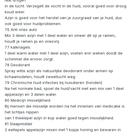
laat drogen
in de lucht. Verzegelt de vocht in de huid, vooral goed voor droog
koud weer.
Azijn is goed voor het herstel van je zuurgraad van je huid, dus
ook goed voor huidproblemen.
76 Anti vries auto
Mix 3 delen azijn met 1 deel water en smeer dit op je ramen,
houdt je ramen ijs en vriesvrij.
77 kalknagels
1 deel warm water met 1 deel azijn, voeten erin weken doodt de
schimmel die ervoor zorgt.
78 Deodorant
Spray witte azijn als natuurlijke deodorant onder armen op
lichaamsdelen, houdt zweetlucht weg.
79 Chronische huid infecties bij huisdieren (honden)
Na het normale bad, spoel de huid/vacht met een mix van 1 deel
appelazijn en 3 delen water.
80 Medicijn misselijkheid
Bij mensen die misselijk worden na het innemen van medicatie is
het lichtjes nippen
van 1 theelepel azijn in kop water goed tegen misselijkheid.
81 Slaapmiddel
2 eetlepels appelazijn mixen met 1 kopje honing en bewaren in