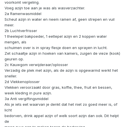
voorkomt vergeling.
Voeg azijn toe aan je was als wasverzachter.
2a Ramenwasmiddel
Scheut azijn in water en neem ramen af, geen strepen en vuil
meer.
2b Luchtverfrisser
1 theelepel bakpoeder, 1 eetlepel azijn en 2 koppen water
mengen, als
schuimen over is in spray flesje doen en sprayen in lucht.
Zet schaaltje azijn in hoeken van kamers, zuigen de vieze (kook)
geuren op.
2c Kauwgom verwijderaar/oplosser
Verzadig de plek met azijn, als de azijn is opgewarmd werkt het
sneller.
2d Vlekkenoplosser
Vlekken veroorzaakt door gras, koffie, thee, fruit en bessen,
week kleding in pure azijn.
3a Anti vergiftingsmiddel
Als je iets eet waarvan je denkt dat het niet zo goed meer is, of
licht
bedorven, drink appel azijn of welk soort azijn dan ook. Dit helpt
de