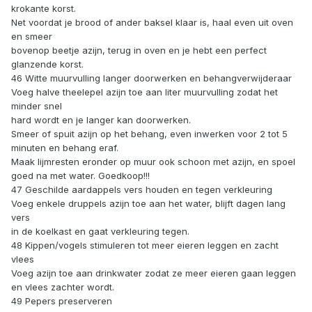
krokante korst.
Net voordat je brood of ander baksel klaar is, haal even uit oven
en smeer
bovenop beetje azijn, terug in oven en je hebt een perfect
glanzende korst.
46 Witte muurvulling langer doorwerken en behangverwijderaar
Voeg halve theelepel azijn toe aan liter muurvulling zodat het
minder snel
hard wordt en je langer kan doorwerken.
Smeer of spuit azijn op het behang, even inwerken voor 2 tot 5
minuten en behang eraf.
Maak lijmresten eronder op muur ook schoon met azijn, en spoel
goed na met water. Goedkoop!!!
47 Geschilde aardappels vers houden en tegen verkleuring
Voeg enkele druppels azijn toe aan het water, blijft dagen lang
vers
in de koelkast en gaat verkleuring tegen.
48 Kippen/vogels stimuleren tot meer eieren leggen en zacht
vlees
Voeg azijn toe aan drinkwater zodat ze meer eieren gaan leggen
en vlees zachter wordt.
49 Pepers preserveren