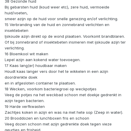
38 Gezonde huid
Bij gebarsten huid (koud weer etc), zere huid, vermoeide
huid/voeten,
smeer azijn op de huid voor snelle genezing en/of verlichting.
15 Verbranding van de huid en zonnebrand verlichten en
insektebeten
Ijskoude azijn direkt op de wond plaatsen. Voorkomt brandblaren.
Of bij zonnebrand of insektebeten insmeren met ijskoude azijn ter
verlichting.
16 Bloemkool wit maken
Lepel azijn aan kokend water toevoegen.
17 Kaas lang(er) houdbaar maken
Houdt kaas langer vers door het te wikkelen in een azijn
doordrenkte doek
en in afgesloten container te plaatsen.
18 Wecken, voorkom bacteriegroei op weckpotjes
Veeg de potjes na het weckbad schoon met doekje gedrenkt in
azijn tegen bacterien.
19 Harde verfkwasten
Zachtjes koken in azijn en was na met hete sop (Zeep in water).
20 Brooddozen en lunchboxen fris en schoon
Veeg dozen schoon met azijn gedrenkte doek tegen vieze
geurtjes en frisheid.