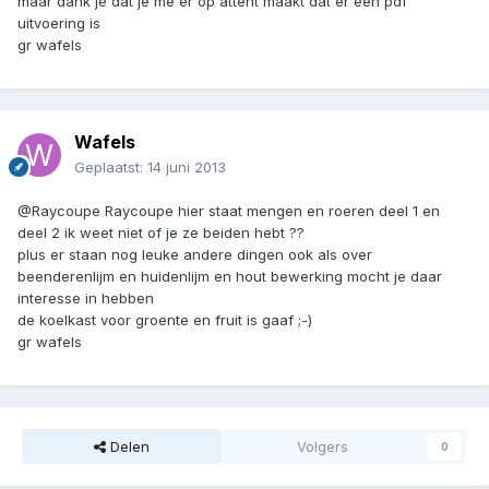
maar dank je dat je me er op attent maakt dat er een pdf
uitvoering is
gr wafels
Wafels
Geplaatst:
14 juni 2013
@Raycoupe Raycoupe hier staat mengen en roeren deel 1 en
deel 2 ik weet niet of je ze beiden hebt ??
plus er staan nog leuke andere dingen ook als over
beenderenlijm en huidenlijm en hout bewerking mocht je daar
interesse in hebben
de koelkast voor groente en fruit is gaaf ;-)
gr wafels
Delen
Volgers
0