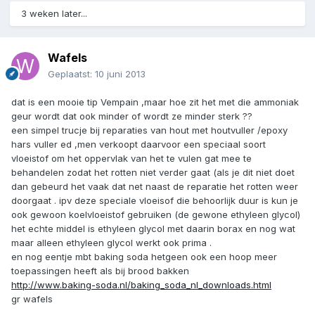
3 weken later...
Wafels
Geplaatst:
10 juni 2013
dat is een mooie tip Vempain ,maar hoe zit het met die ammoniak
geur wordt dat ook minder of wordt ze minder sterk ??
een simpel trucje bij reparaties van hout met houtvuller /epoxy
hars vuller ed ,men verkoopt daarvoor een speciaal soort
vloeistof om het oppervlak van het te vulen gat mee te
behandelen zodat het rotten niet verder gaat (als je dit niet doet
dan gebeurd het vaak dat net naast de reparatie het rotten weer
doorgaat . ipv deze speciale vloeisof die behoorlijk duur is kun je
ook gewoon koelvloeistof gebruiken (de gewone ethyleen glycol)
het echte middel is ethyleen glycol met daarin borax en nog wat
maar alleen ethyleen glycol werkt ook prima .
en nog eentje mbt baking soda hetgeen ook een hoop meer
toepassingen heeft als bij brood bakken
http://www.baking-soda.nl/baking_soda_nl_downloads.html
gr wafels