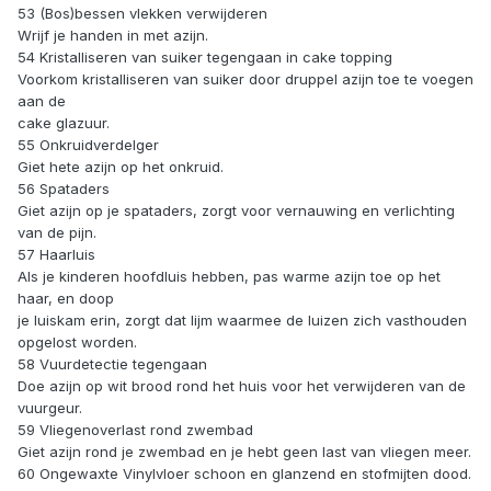
53 (Bos)bessen vlekken verwijderen
Wrijf je handen in met azijn.
54 Kristalliseren van suiker tegengaan in cake topping
Voorkom kristalliseren van suiker door druppel azijn toe te voegen
aan de
cake glazuur.
55 Onkruidverdelger
Giet hete azijn op het onkruid.
56 Spataders
Giet azijn op je spataders, zorgt voor vernauwing en verlichting
van de pijn.
57 Haarluis
Als je kinderen hoofdluis hebben, pas warme azijn toe op het
haar, en doop
je luiskam erin, zorgt dat lijm waarmee de luizen zich vasthouden
opgelost worden.
58 Vuurdetectie tegengaan
Doe azijn op wit brood rond het huis voor het verwijderen van de
vuurgeur.
59 Vliegenoverlast rond zwembad
Giet azijn rond je zwembad en je hebt geen last van vliegen meer.
60 Ongewaxte Vinylvloer schoon en glanzend en stofmijten dood.